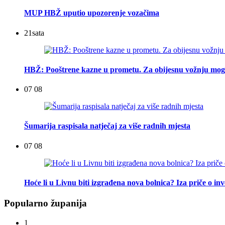
MUP HBŽ uputio upozorenje vozačima
21
sata
HBŽ: Pooštrene kazne u prometu. Za obijesnu vožnju mogu
07 08
Šumarija raspisala natječaj za više radnih mjesta
07 08
Hoće li u Livnu biti izgrađena nova bolnica? Iza priče o inv
Popularno županija
1