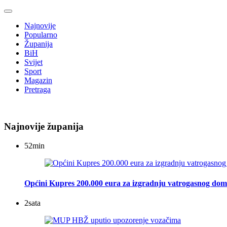
Najnovije
Popularno
Županija
BiH
Svijet
Sport
Magazin
Pretraga
Najnovije županija
52
min
Općini Kupres 200.000 eura za izgradnju vatrogasnog do
2
sata