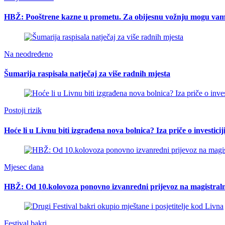
HBŽ: Pooštrene kazne u prometu. Za obijesnu vožnju mogu vam o
Na neodređeno
Šumarija raspisala natječaj za više radnih mjesta
Postoji rizik
Hoće li u Livnu biti izgrađena nova bolnica? Iza priče o investici
Mjesec dana
HBŽ: Od 10.kolovoza ponovno izvanredni prijevoz na magistral
Festival bakri