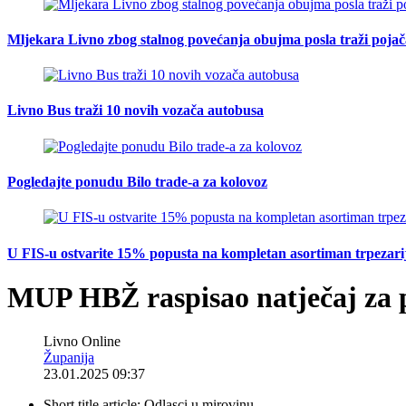
Mljekara Livno zbog stalnog povećanja obujma posla traži poja
Livno Bus traži 10 novih vozača autobusa
Pogledajte ponudu Bilo trade-a za kolovoz
U FIS-u ostvarite 15% popusta na kompletan asortiman trpezarijsk
MUP HBŽ raspisao natječaj za p
Livno Online
Županija
23.01.2025 09:37
Short title article:
Odlasci u mirovinu