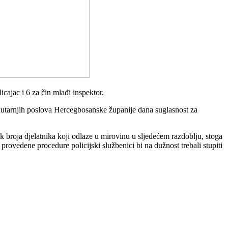
cajac i 6 za čin mlađi inspektor.
nutarnjih poslova Hercegbosanske županije dana suglasnost za
roja djelatnika koji odlaze u mirovinu u sljedećem razdoblju, stoga
rovedene procedure policijski službenici bi na dužnost trebali stupiti