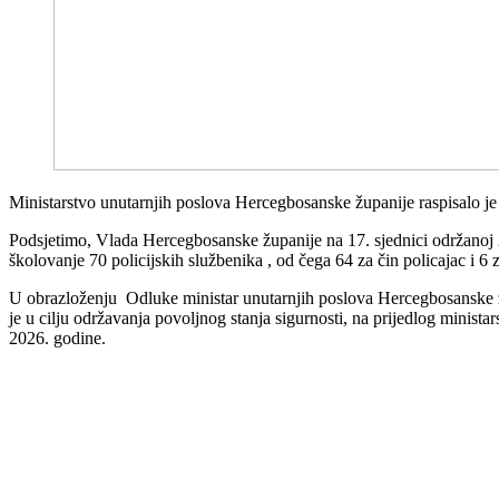
Ministarstvo unutarnjih poslova Hercegbosanske županije raspisalo je J
Podsjetimo, Vlada Hercegbosanske županije na 17. sjednici održanoj 
školovanje 70 policijskih službenika , od čega 64 za čin policajac i 6 
U obrazloženju Odluke ministar unutarnjih poslova Hercegbosanske žu
je u cilju održavanja povoljnog stanja sigurnosti, na prijedlog minis
2026. godine.