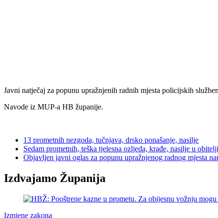
Javni natječaj za popunu upražnjenih radnih mjesta policijskih služb
Navode iz MUP-a HB županije.
13 prometnih nezgoda, tučnjava, drsko ponašanje, nasilje
Sedam prometnih, teška tjelesna ozljeda, krađe, nasilje u obitelji,
Objavljen javni oglas za popunu upražnjenog radnog mjesta 
Izdvajamo Županija
Izmjene zakona