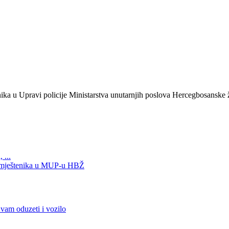
enika u Upravi policije Ministarstva unutarnjih poslova Hercegbosanske
 ...
namještenika u MUP-u HBŽ