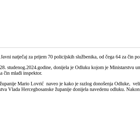
avni natječaj za prijem 70 policijskih službenika, od čega 64 za čin poli
28. studenog.2024.godine, donijela je Odluku kojom je Ministarstvu u
za čin mlađi inspektor.
panije Mario Lovrić naveo je kako je razlog donošenja Odluke, velik b
tarstva Vlada Hercegbosanske županije donijela navedenu odluku. Nakon p