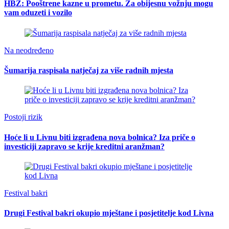
HBŽ: Pooštrene kazne u prometu. Za obijesnu vožnju mogu
vam oduzeti i vozilo
Na neodređeno
Šumarija raspisala natječaj za više radnih mjesta
Postoji rizik
Hoće li u Livnu biti izgrađena nova bolnica? Iza priče o
investiciji zapravo se krije kreditni aranžman?
Festival bakri
Drugi Festival bakri okupio mještane i posjetitelje kod Livna