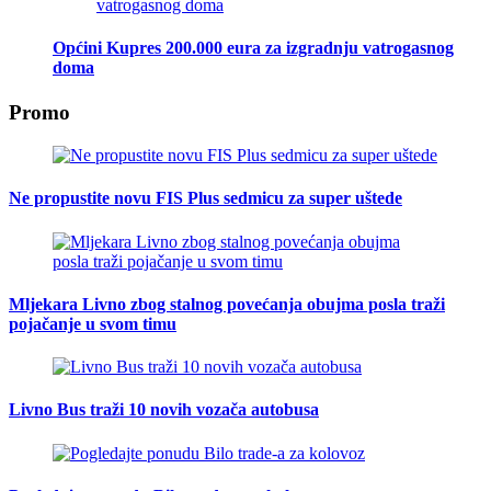
Općini Kupres 200.000 eura za izgradnju vatrogasnog
doma
Promo
Ne propustite novu FIS Plus sedmicu za super uštede
Mljekara Livno zbog stalnog povećanja obujma posla traži
pojačanje u svom timu
Livno Bus traži 10 novih vozača autobusa