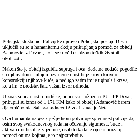
Policijski službenici Policijske uprave i Policijske postaje Drvar
uključili su se u humanitarnu akciju prikupljanja pomoći za obitelj
Adamović iz Drvara, koja se suočila s nizom teških životnih
okolnosti.
Nakon što je obitelj izgubila supruga i oca, dodatne nedaće pogodile
su njihov dom – olujno nevrijeme uništilo je krov i krovnu
konstrukciju njihove kuće, a nedugo zatim im je uginula i krava,
koja im je predstavljala važan izvor prihoda.
U znak solidarnosti i podrške, policijski službenici PU i PP Drvar,
prikupili su iznos od 1.171 KM kako bi obitelji Adamović barem
djelomično olakšali svakodnevni život i sanaciju štete.
Ova humanitarna gesta još jednom potvrđuje spremnost policije da,
osim svog svakodnevnog rada na očuvanju sigurnosti, bude i
aktivan dio lokalne zajednice, osobito kada je riječ o pružanju
pomoći onima kojima je to najpotrebnije.