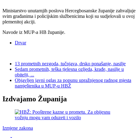
Ministarstvo unutarnjih poslova Hercegbosanske županije zahvaljuje
svim građanima i policijskim službenicima koji su sudjelovali u ovoj
plemenitoj akciji.
Navode iz MUP-a HB županije.
Drvar
13 prometnih nezgoda, tučnjava, drsko ponašanje, nasilje
Sedam prometnih, teška tjelesna ozljeda, krađe, nasilje u
obitelji, ...
Objavljen javni oglas za popunu upražnjenog radnog mjesta
namještenika u MUP-u HBŽ
Izdvajamo Županija
Izmjene zakona