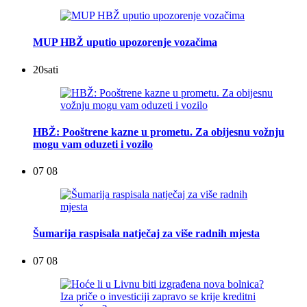
MUP HBŽ uputio upozorenje vozačima
20
sati
HBŽ: Pooštrene kazne u prometu. Za obijesnu vožnju
mogu vam oduzeti i vozilo
07 08
Šumarija raspisala natječaj za više radnih mjesta
07 08