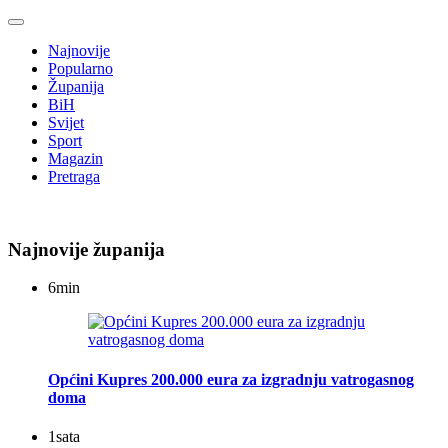
Najnovije
Popularno
Županija
BiH
Svijet
Sport
Magazin
Pretraga
Najnovije županija
6
min
Općini Kupres 200.000 eura za izgradnju vatrogasnog
doma
1
sata