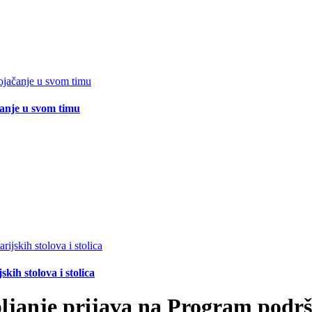
čanje u svom timu
ih stolova i stolica
pljanje prijava na Program podr