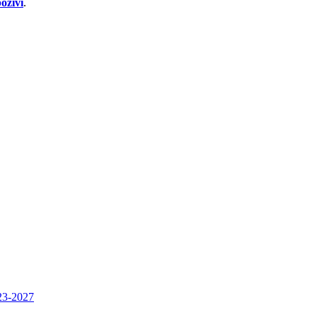
ozivi
.
023-2027