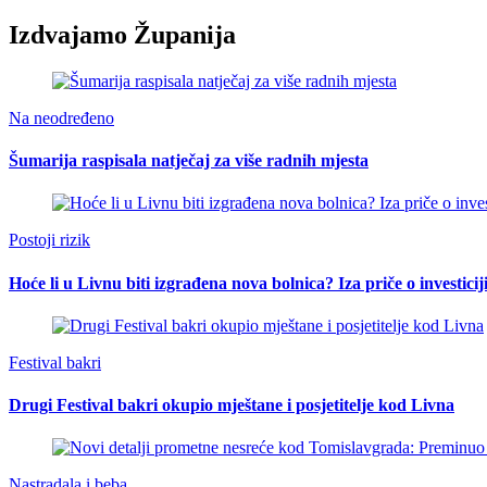
Izdvajamo Županija
Na neodređeno
Šumarija raspisala natječaj za više radnih mjesta
Postoji rizik
Hoće li u Livnu biti izgrađena nova bolnica? Iza priče o investici
Festival bakri
Drugi Festival bakri okupio mještane i posjetitelje kod Livna
Nastradala i beba