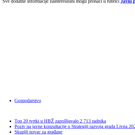
Sve dodatne informacije zainteresirani mogu pronaći u rubrici
Javni p
Gospodarstvo
Top 20 tvrtki u HBŽ zapošljavalo 2 713 radnika
Poziv na javne konzultacije o Strategiji razvoja grada Livna 2
Skuplji novac za građane