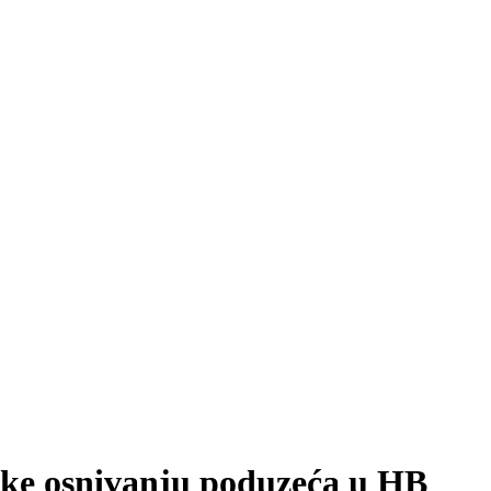
ške osnivanju poduzeća u HB