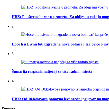
HBŽ: Pooštrene kazne u prometu. Za obijesnu vožnju mogu
2
Hoće li u Livnu biti izgrađena nova bolnica? Iza priče o inv
3
Šumarija raspisala natječaj za više radnih mjesta
4
HBŽ: Od 10.kolovoza ponovno izvanredni prijevoz na mag
Promo