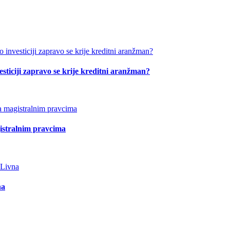
esticiji zapravo se krije kreditni aranžman?
istralnim pravcima
na