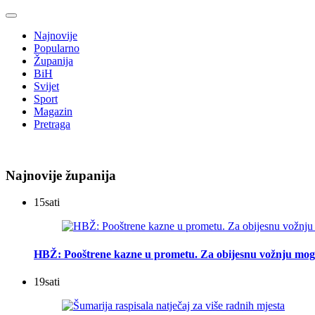
Najnovije
Popularno
Županija
BiH
Svijet
Sport
Magazin
Pretraga
Najnovije županija
15
sati
HBŽ: Pooštrene kazne u prometu. Za obijesnu vožnju mogu
19
sati