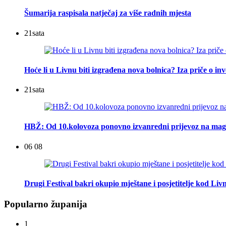
Šumarija raspisala natječaj za više radnih mjesta
21
sata
Hoće li u Livnu biti izgrađena nova bolnica? Iza priče o inv
21
sata
HBŽ: Od 10.kolovoza ponovno izvanredni prijevoz na mag
06 08
Drugi Festival bakri okupio mještane i posjetitelje kod Liv
Popularno županija
1