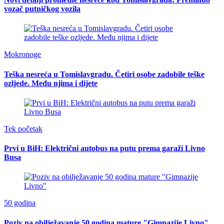
vozač putničkog vozila
Mokronoge
Teška nesreća u Tomislavgradu. Četiri osobe zadobile teške
ozljede. Među njima i dijete
Tek početak
Prvi u BiH: Električni autobus na putu prema garaži Livno
Busa
50 godina
Poziv na obilježavanje 50 godina mature "Gimnazije Livno"