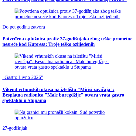
Do pet godina zatvora
Potvrđena optužnica protiv 37-godišnjaka zbog teške prometne
nesreće kod Kupresa: Troje teško ozlijeđenih
"Gastro Livno 2026"
Vikend vrhunskih okusa na izletištu "Mirisi zavičaja":
Besplatna radionica "Male buregdžije" otvara vrata gastro
spektaklu u Stupama
27-godišnjak