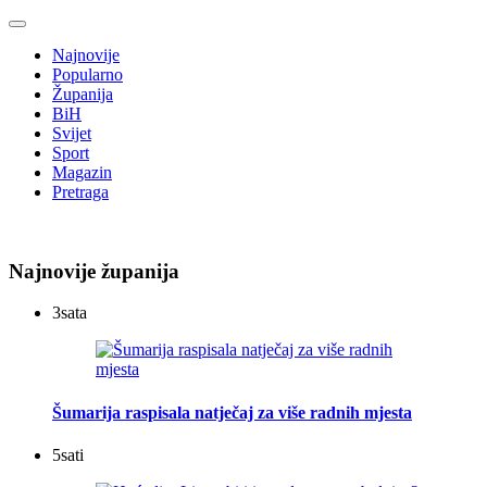
Najnovije
Popularno
Županija
BiH
Svijet
Sport
Magazin
Pretraga
Najnovije županija
3
sata
Šumarija raspisala natječaj za više radnih mjesta
5
sati