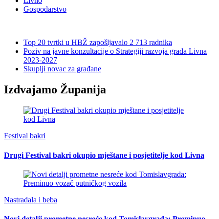
Livno
Gospodarstvo
Top 20 tvrtki u HBŽ zapošljavalo 2 713 radnika
Poziv na javne konzultacije o Strategiji razvoja grada Livna
2023-2027
Skuplji novac za građane
Izdvajamo Županija
Festival bakri
Drugi Festival bakri okupio mještane i posjetitelje kod Livna
Nastradala i beba
Novi detalji prometne nesreće kod Tomislavgrada: Preminuo