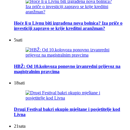
Hoće li u Livnu biti izgrađena nova bolnica? Iza priče o
investiciji zapravo se krije kreditni aranžman?
5
sati
HBŽ: Od 10.kolovoza ponovno izvanredni prijevoz na
magistralnim pravcima
18
sati
Drugi Festival bakri okupio mještane i posjetitelje kod
Livna
21
sata