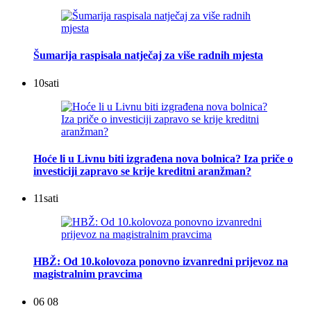
Šumarija raspisala natječaj za više radnih mjesta
10
sati
Hoće li u Livnu biti izgrađena nova bolnica? Iza priče o
investiciji zapravo se krije kreditni aranžman?
11
sati
HBŽ: Od 10.kolovoza ponovno izvanredni prijevoz na
magistralnim pravcima
06 08