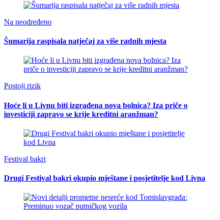
Na neodređeno
Šumarija raspisala natječaj za više radnih mjesta
Postoji rizik
Hoće li u Livnu biti izgrađena nova bolnica? Iza priče o
investiciji zapravo se krije kreditni aranžman?
Festival bakri
Drugi Festival bakri okupio mještane i posjetitelje kod Livna