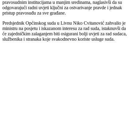
pravosudnim institucijama u manjim sredinama, naglasivši da su
odgovarajući radni uvjeti ključni za ostvarivanje pravde i jednak
pristup pravosuđu za sve građane.
Predsjednik Općinskog suda u Livnu Niko Cvitanović zahvalio je
ministru na posjetu i iskazanom interesu za rad suda, istaknuvši da
će zajedničkim zalaganjem biti osigurani bolji uvjeti za rad sudaca,
službenika i stranaka koje svakodnevno koriste usluge suda.