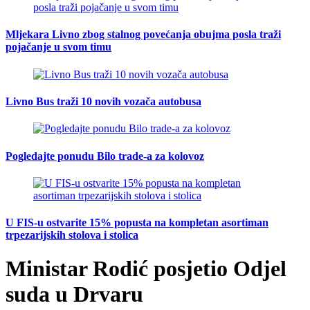
Mljekara Livno zbog stalnog povećanja obujma posla traži
pojačanje u svom timu
Livno Bus traži 10 novih vozača autobusa
Pogledajte ponudu Bilo trade-a za kolovoz
U FIS-u ostvarite 15% popusta na kompletan asortiman
trpezarijskih stolova i stolica
Ministar Rodić posjetio Odjel
suda u Drvaru