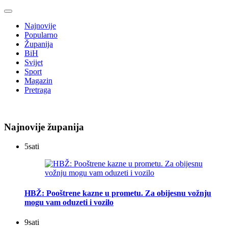
Najnovije
Popularno
Županija
BiH
Svijet
Sport
Magazin
Pretraga
Najnovije županija
5
sati
HBŽ: Pooštrene kazne u prometu. Za obijesnu vožnju
mogu vam oduzeti i vozilo
9
sati