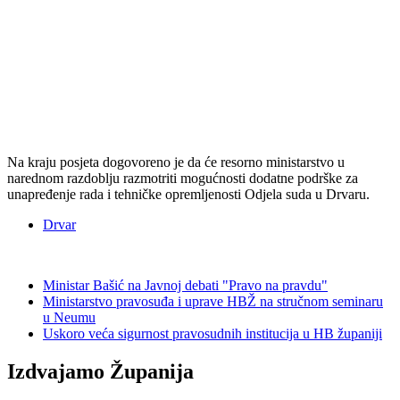
Na kraju posjeta dogovoreno je da će resorno ministarstvo u
narednom razdoblju razmotriti mogućnosti dodatne podrške za
unapređenje rada i tehničke opremljenosti Odjela suda u Drvaru.
Drvar
Ministar Bašić na Javnoj debati "Pravo na pravdu"
Ministarstvo pravosuđa i uprave HBŽ na stručnom seminaru
u Neumu
Uskoro veća sigurnost pravosudnih institucija u HB županiji
Izdvajamo Županija