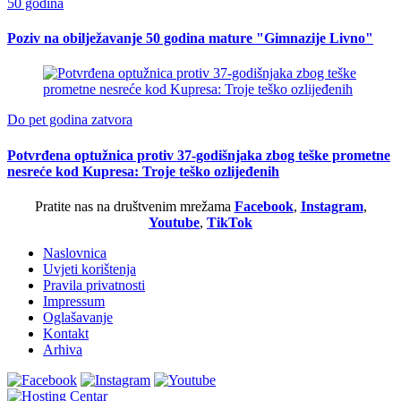
50 godina
Poziv na obilježavanje 50 godina mature "Gimnazije Livno"
Do pet godina zatvora
Potvrđena optužnica protiv 37-godišnjaka zbog teške prometne
nesreće kod Kupresa: Troje teško ozlijeđenih
Pratite nas na društvenim mrežama
Facebook
,
Instagram
,
Youtube
,
TikTok
Naslovnica
Uvjeti korištenja
Pravila privatnosti
Impressum
Oglašavanje
Kontakt
Arhiva