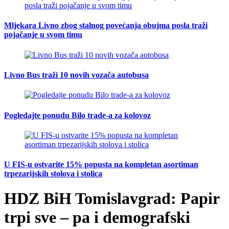
Mljekara Livno zbog stalnog povećanja obujma posla traži
pojačanje u svom timu
Livno Bus traži 10 novih vozača autobusa
Pogledajte ponudu Bilo trade-a za kolovoz
U FIS-u ostvarite 15% popusta na kompletan asortiman
trpezarijskih stolova i stolica
HDZ BiH Tomislavgrad: Papir
trpi sve – pa i demografski