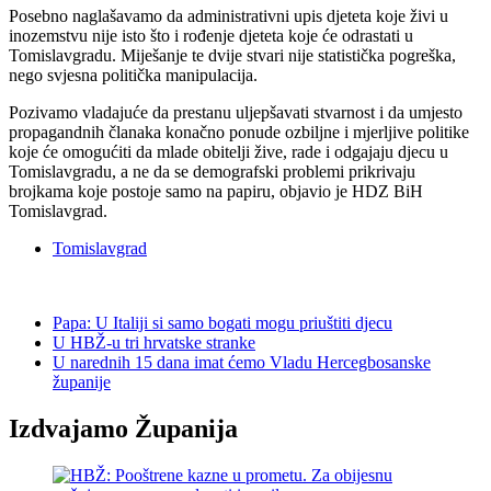
Posebno naglašavamo da administrativni upis djeteta koje živi u
inozemstvu nije isto što i rođenje djeteta koje će odrastati u
Tomislavgradu. Miješanje te dvije stvari nije statistička pogreška,
nego svjesna politička manipulacija.
Pozivamo vladajuće da prestanu uljepšavati stvarnost i da umjesto
propagandnih članaka konačno ponude ozbiljne i mjerljive politike
koje će omogućiti da mlade obitelji žive, rade i odgajaju djecu u
Tomislavgradu, a ne da se demografski problemi prikrivaju
brojkama koje postoje samo na papiru, objavio je HDZ BiH
Tomislavgrad.
Tomislavgrad
Papa: U Italiji si samo bogati mogu priuštiti djecu
U HBŽ-u tri hrvatske stranke
U narednih 15 dana imat ćemo Vladu Hercegbosanske
županije
Izdvajamo Županija