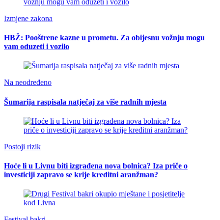
Izmjene zakona
HBŽ: Pooštrene kazne u prometu. Za obijesnu vožnju mogu
vam oduzeti i vozilo
Na neodređeno
Šumarija raspisala natječaj za više radnih mjesta
Postoji rizik
Hoće li u Livnu biti izgrađena nova bolnica? Iza priče o
investiciji zapravo se krije kreditni aranžman?
Festival bakri