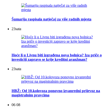
Šumarija raspisala natječaj za više radnih mjesta
23
sata
Hoće li u Livnu biti izgrađena nova bolnica? Iza priče o
investiciji zapravo se krije kreditni aranžman?
23
sata
HBŽ: Od 10.kolovoza ponovno izvanredni prijevoz na
magistralnim pravcima
06 08