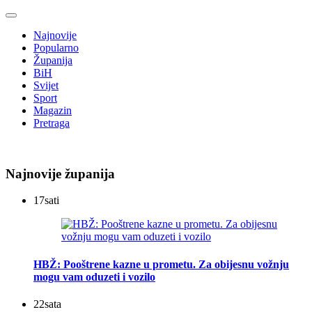
Najnovije
Popularno
Županija
BiH
Svijet
Sport
Magazin
Pretraga
Najnovije županija
17
sati
HBŽ: Pooštrene kazne u prometu. Za obijesnu vožnju
mogu vam oduzeti i vozilo
22
sata