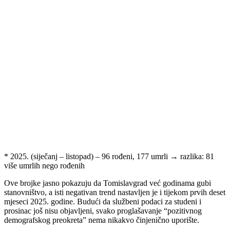
* 2025. (siječanj – listopad) – 96 rođeni, 177 umrli → razlika: 81
više umrlih nego rođenih
Ove brojke jasno pokazuju da Tomislavgrad već godinama gubi
stanovništvo, a isti negativan trend nastavljen je i tijekom prvih deset
mjeseci 2025. godine. Budući da službeni podaci za studeni i
prosinac još nisu objavljeni, svako proglašavanje “pozitivnog
demografskog preokreta” nema nikakvo činjenično uporište.