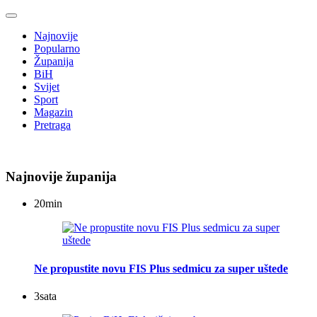
Najnovije
Popularno
Županija
BiH
Svijet
Sport
Magazin
Pretraga
Najnovije županija
20
min
Ne propustite novu FIS Plus sedmicu za super uštede
3
sata