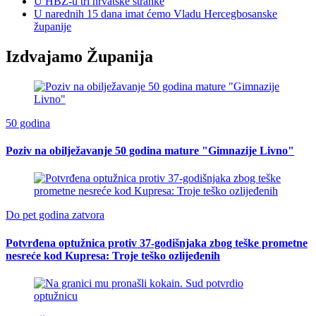
U HBŽ-u tri hrvatske stranke
U narednih 15 dana imat ćemo Vladu Hercegbosanske
županije
Izdvajamo Županija
50 godina
Poziv na obilježavanje 50 godina mature "Gimnazije Livno"
Do pet godina zatvora
Potvrđena optužnica protiv 37-godišnjaka zbog teške prometne
nesreće kod Kupresa: Troje teško ozlijeđenih