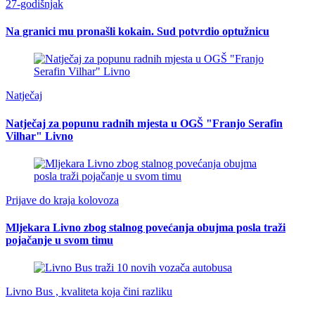
27-godišnjak
Na granici mu pronašli kokain. Sud potvrdio optužnicu
Natječaj
Natječaj za popunu radnih mjesta u OGŠ "Franjo Serafin
Vilhar" Livno
Prijave do kraja kolovoza
Mljekara Livno zbog stalnog povećanja obujma posla traži
pojačanje u svom timu
Livno Bus , kvaliteta koja čini razliku