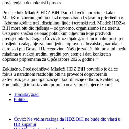
povjerenja u demokratski proces.
Predsjednik Mladeži HDZ BiH Dario Plavčić poručio je kako
Mladež u izbornu godinu ulazi organizirano i s jasnim prioritetima:
„Izborna godina traži disciplinu, ljude i terenski rad. Mladež HDZ-a
BiH mora biti dio rješenja – odgovorno, organizirano i na terenu.
Ostajemo snažan oslonac političkim ciljevima koje predvodi
predsjednik dr. Dragan Čović, kroz dijalog, institucionalni pristup i
dosljedno zalaganje za punu jednakopravnost hrvatskog naroda te
europski put Bosne i Hercegovine. Naša je zadaća biti prisutni među
mladima u svakoj sredini, graditi povjerenje i dati konkretan
doprinos pripremama za Opće izbore 2026. godine.“
Zaključno, Predsjedništvo Mladeži HDZ BiH potvrdilo je da će
fokus u narednom razdoblju biti na provedbi dogovorenih
aktivnosti, jačanju organizacije i koordinacije odbora, kvalitetnoj
komunikaciji te sustavnim pripremama za predstojeće izbore.
Tomislavgrad
Politika
Čović: Ne vidim razloga da HDZ BiH ne bude dio vlasti u
HB županiji