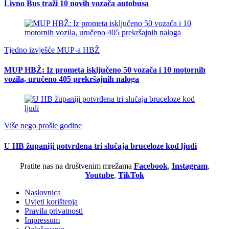
Livno Bus traži 10 novih vozača autobusa
Tjedno izvješće MUP-a HBŽ
MUP HBŽ: Iz prometa isključeno 50 vozača i 10 motornih
vozila, uručeno 405 prekršajnih naloga
Više nego prošle godine
U HB županiji potvrđena tri slučaja bruceloze kod ljudi
Pratite nas na društvenim mrežama
Facebook
,
Instagram
,
Youtube
,
TikTok
Naslovnica
Uvjeti korištenja
Pravila privatnosti
Impressum