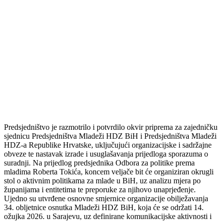
Predsjedništvo je razmotrilo i potvrdilo okvir priprema za zajedničku
sjednicu Predsjedništva Mladeži HDZ BiH i Predsjedništva Mladeži
HDZ-a Republike Hrvatske, uključujući organizacijske i sadržajne
obveze te nastavak izrade i usuglašavanja prijedloga sporazuma o
suradnji. Na prijedlog predsjednika Odbora za politike prema
mladima Roberta Tokića, koncem veljače bit će organiziran okrugli
stol o aktivnim politikama za mlade u BiH, uz analizu mjera po
županijama i entitetima te preporuke za njihovo unaprjeđenje.
Ujedno su utvrđene osnovne smjernice organizacije obilježavanja
34. obljetnice osnutka Mladeži HDZ BiH, koja će se održati 14.
ožujka 2026. u Sarajevu, uz definirane komunikacijske aktivnosti i