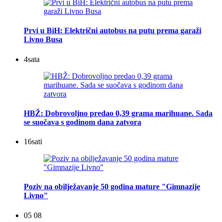
Prvi u BiH: Električni autobus na putu prema garaži
Livno Busa
4
sata
HBŽ: Dobrovoljno predao 0,39 grama marihuane. Sada
se suočava s godinom dana zatvora
16
sati
Poziv na obilježavanje 50 godina mature "Gimnazije
Livno"
05 08