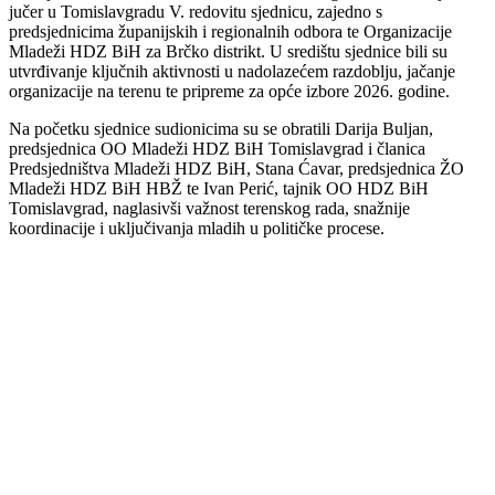
jučer u Tomislavgradu V. redovitu sjednicu, zajedno s
predsjednicima županijskih i regionalnih odbora te Organizacije
Mladeži HDZ BiH za Brčko distrikt. U središtu sjednice bili su
utvrđivanje ključnih aktivnosti u nadolazećem razdoblju, jačanje
organizacije na terenu te pripreme za opće izbore 2026. godine.
Na početku sjednice sudionicima su se obratili Darija Buljan,
predsjednica OO Mladeži HDZ BiH Tomislavgrad i članica
Predsjedništva Mladeži HDZ BiH, Stana Ćavar, predsjednica ŽO
Mladeži HDZ BiH HBŽ te Ivan Perić, tajnik OO HDZ BiH
Tomislavgrad, naglasivši važnost terenskog rada, snažnije
koordinacije i uključivanja mladih u političke procese.