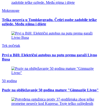
Mokronoge
Teška nesreća u Tomislavgradu. Četiri osobe zadobile teške
ozljede. Među njima i dijete
Tek početak
Prvi u BiH: Električni autobus na putu prema garaži Livno
Busa
50 godina
Poziv na obilježavanje 50 godina mature "Gimnazije Livno"