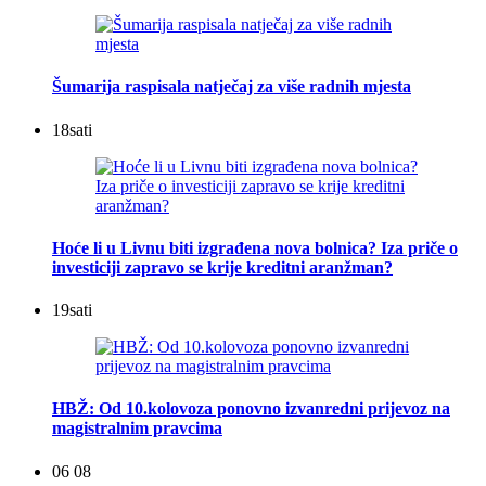
Šumarija raspisala natječaj za više radnih mjesta
18
sati
Hoće li u Livnu biti izgrađena nova bolnica? Iza priče o
investiciji zapravo se krije kreditni aranžman?
19
sati
HBŽ: Od 10.kolovoza ponovno izvanredni prijevoz na
magistralnim pravcima
06 08