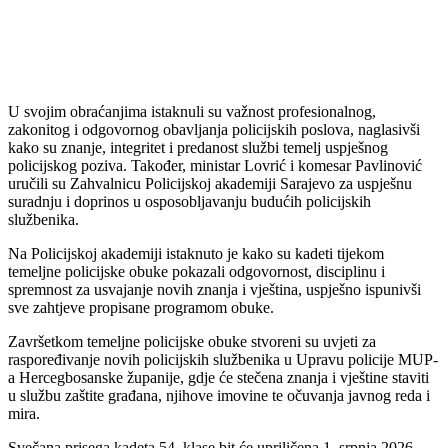
U svojim obraćanjima istaknuli su važnost profesionalnog,
zakonitog i odgovornog obavljanja policijskih poslova, naglasivši
kako su znanje, integritet i predanost službi temelj uspješnog
policijskog poziva. Također, ministar Lovrić i komesar Pavlinović
uručili su Zahvalnicu Policijskoj akademiji Sarajevo za uspješnu
suradnju i doprinos u osposobljavanju budućih policijskih
službenika.
Na Policijskoj akademiji istaknuto je kako su kadeti tijekom
temeljne policijske obuke pokazali odgovornost, disciplinu i
spremnost za usvajanje novih znanja i vještina, uspješno ispunivši
sve zahtjeve propisane programom obuke.
Završetkom temeljne policijske obuke stvoreni su uvjeti za
raspoređivanje novih policijskih službenika u Upravu policije MUP-
a Hercegbosanske županije, gdje će stečena znanja i vještine staviti
u službu zaštite građana, njihove imovine te očuvanja javnog reda i
mira.
Svečana prisega kadeta 54. klase bit će upriličena 1. srpnja 2026.