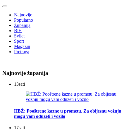
Najnovije
Popularno
Županija
BiH
Svijet
Sport
Magazin
Pretraga
Najnovije županija
13
sati
HBŽ: Pooštrene kazne u prometu. Za obijesnu vožnju
mogu vam oduzeti i vozilo
17
sati