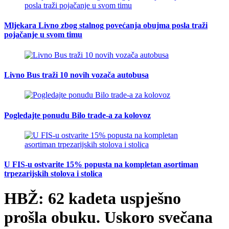
Mljekara Livno zbog stalnog povećanja obujma posla traži
pojačanje u svom timu
Livno Bus traži 10 novih vozača autobusa
Pogledajte ponudu Bilo trade-a za kolovoz
U FIS-u ostvarite 15% popusta na kompletan asortiman
trpezarijskih stolova i stolica
HBŽ: 62 kadeta uspješno
prošla obuku. Uskoro svečana