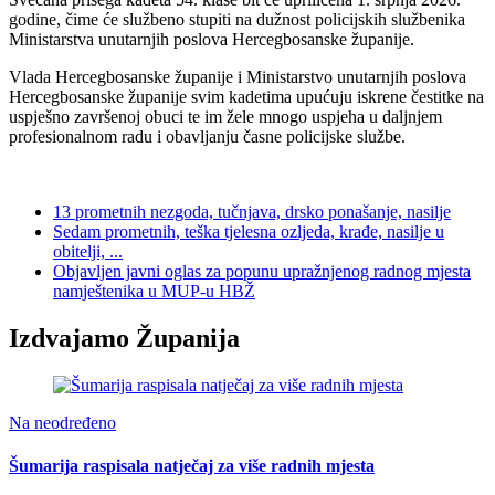
godine, čime će službeno stupiti na dužnost policijskih službenika
Ministarstva unutarnjih poslova Hercegbosanske županije.
Vlada Hercegbosanske županije i Ministarstvo unutarnjih poslova
Hercegbosanske županije svim kadetima upućuju iskrene čestitke na
uspješno završenoj obuci te im žele mnogo uspjeha u daljnjem
profesionalnom radu i obavljanju časne policijske službe.
13 prometnih nezgoda, tučnjava, drsko ponašanje, nasilje
Sedam prometnih, teška tjelesna ozljeda, krađe, nasilje u
obitelji, ...
Objavljen javni oglas za popunu upražnjenog radnog mjesta
namještenika u MUP-u HBŽ
Izdvajamo Županija
Na neodređeno
Šumarija raspisala natječaj za više radnih mjesta