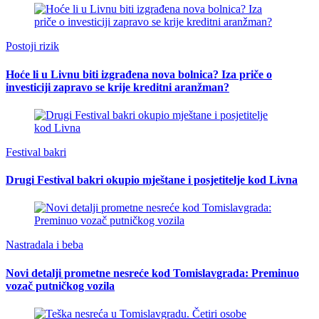
Postoji rizik
Hoće li u Livnu biti izgrađena nova bolnica? Iza priče o
investiciji zapravo se krije kreditni aranžman?
Festival bakri
Drugi Festival bakri okupio mještane i posjetitelje kod Livna
Nastradala i beba
Novi detalji prometne nesreće kod Tomislavgrada: Preminuo
vozač putničkog vozila