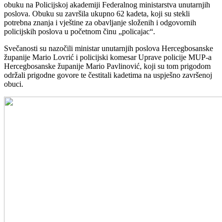
obuku na Policijskoj akademiji Federalnog ministarstva unutarnjih
poslova. Obuku su završila ukupno 62 kadeta, koji su stekli
potrebna znanja i vještine za obavljanje složenih i odgovornih
policijskih poslova u početnom činu „policajac“.
Svečanosti su nazočili ministar unutarnjih poslova Hercegbosanske
županije Mario Lovrić i policijski komesar Uprave policije MUP-a
Hercegbosanske županije Mario Pavlinović, koji su tom prigodom
održali prigodne govore te čestitali kadetima na uspješno završenoj
obuci.