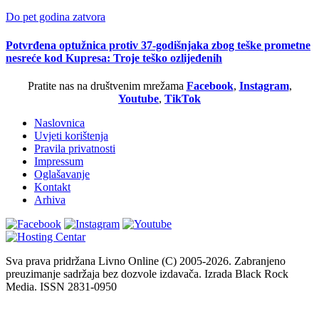
Do pet godina zatvora
Potvrđena optužnica protiv 37-godišnjaka zbog teške prometne
nesreće kod Kupresa: Troje teško ozlijeđenih
Pratite nas na društvenim mrežama
Facebook
,
Instagram
,
Youtube
,
TikTok
Naslovnica
Uvjeti korištenja
Pravila privatnosti
Impressum
Oglašavanje
Kontakt
Arhiva
Sva prava pridržana Livno Online (C) 2005-2026. Zabranjeno
preuzimanje sadržaja bez dozvole izdavača. Izrada Black Rock
Media. ISSN 2831-0950