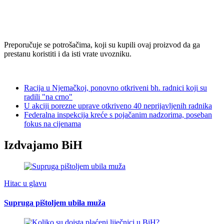
Preporučuje se potrošačima, koji su kupili ovaj proizvod da ga
prestanu koristiti i da isti vrate uvozniku.
Racija u Njemačkoj, ponovno otkriveni bh. radnici koji su
radili "na crno"
U akciji porezne uprave otkriveno 40 neprijavljenih radnika
Federalna inspekcija kreće s pojačanim nadzorima, poseban
fokus na cijenama
Izdvajamo BiH
Hitac u glavu
Supruga pištoljem ubila muža