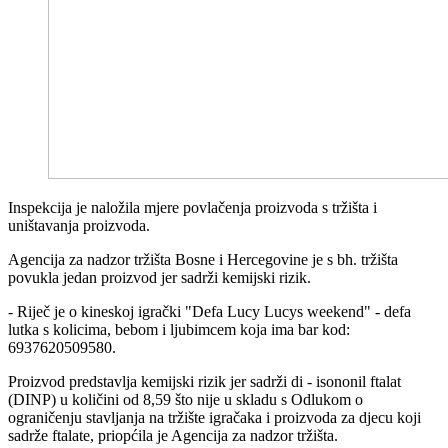
Inspekcija je naložila mjere povlačenja proizvoda s tržišta i
uništavanja proizvoda.
Agencija za nadzor tržišta Bosne i Hercegovine je s bh. tržišta
povukla jedan proizvod jer sadrži kemijski rizik.
- Riječ je o kineskoj igrački "Defa Lucy Lucys weekend" - defa
lutka s kolicima, bebom i ljubimcem koja ima bar kod:
6937620509580.
Proizvod predstavlja kemijski rizik jer sadrži di - isononil ftalat
(DINP) u količini od 8,59 što nije u skladu s Odlukom o
ograničenju stavljanja na tržište igračaka i proizvoda za djecu koji
sadrže ftalate, priopćila je Agencija za nadzor tržišta.