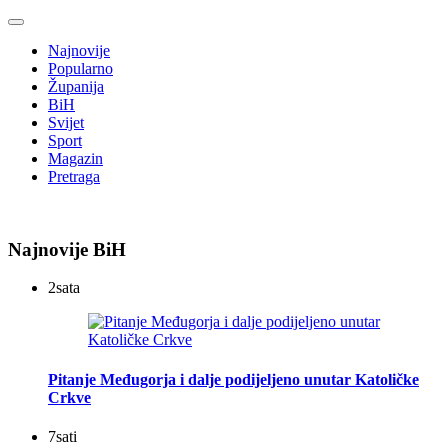
Najnovije
Popularno
Županija
BiH
Svijet
Sport
Magazin
Pretraga
Najnovije BiH
2
sata
Pitanje Međugorja i dalje podijeljeno unutar Katoličke
Crkve
7
sati