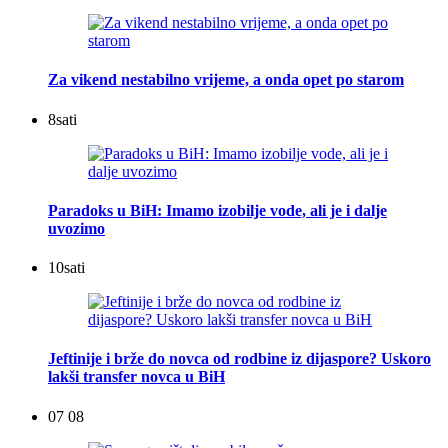
Za vikend nestabilno vrijeme, a onda opet po starom
8
sati
Paradoks u BiH: Imamo izobilje vode, ali je i dalje
uvozimo
10
sati
Jeftinije i brže do novca od rodbine iz dijaspore? Uskoro
lakši transfer novca u BiH
07 08