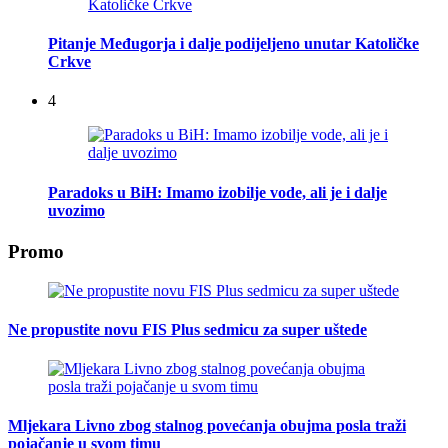
Pitanje Međugorja i dalje podijeljeno unutar Katoličke
Crkve
4
Paradoks u BiH: Imamo izobilje vode, ali je i dalje
uvozimo
Promo
Ne propustite novu FIS Plus sedmicu za super uštede
Mljekara Livno zbog stalnog povećanja obujma posla traži
pojačanje u svom timu