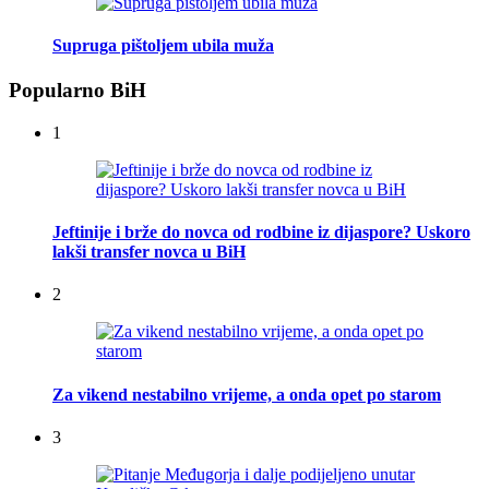
Supruga pištoljem ubila muža
Popularno BiH
1
Jeftinije i brže do novca od rodbine iz dijaspore? Uskoro
lakši transfer novca u BiH
2
Za vikend nestabilno vrijeme, a onda opet po starom
3