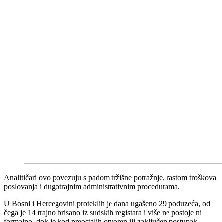
Analitičari ovo povezuju s padom tržišne potražnje, rastom troškova
poslovanja i dugotrajnim administrativnim procedurama.
U Bosni i Hercegovini proteklih je dana ugašeno 29 poduzeća, od
čega je 14 trajno brisano iz sudskih registara i više ne postoje ni
formalno, dok je kod preostalih otvoren ili zaključen postupak