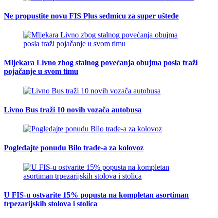
Ne propustite novu FIS Plus sedmicu za super uštede
Mljekara Livno zbog stalnog povećanja obujma posla traži
pojačanje u svom timu
Livno Bus traži 10 novih vozača autobusa
Pogledajte ponudu Bilo trade-a za kolovoz
U FIS-u ostvarite 15% popusta na kompletan asortiman
trpezarijskih stolova i stolica