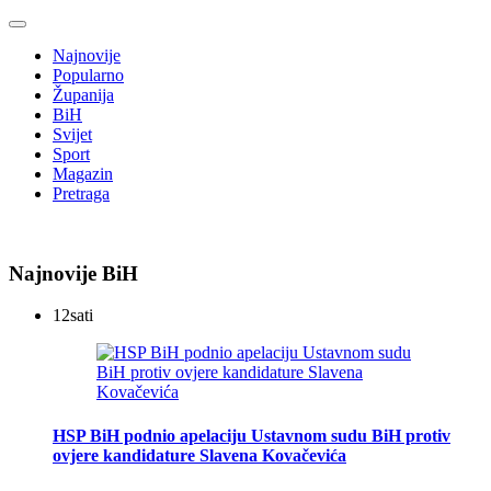
Najnovije
Popularno
Županija
BiH
Svijet
Sport
Magazin
Pretraga
Najnovije BiH
12
sati
HSP BiH podnio apelaciju Ustavnom sudu BiH protiv
ovjere kandidature Slavena Kovačevića