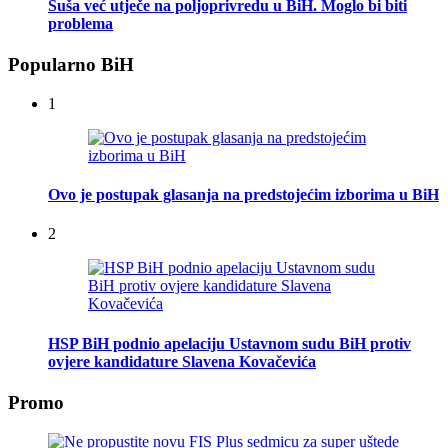
Suša već utječe na poljoprivredu u BiH. Moglo bi biti
problema
Popularno BiH
1
Ovo je postupak glasanja na predstojećim izborima u BiH
2
HSP BiH podnio apelaciju Ustavnom sudu BiH protiv
ovjere kandidature Slavena Kovačevića
Promo