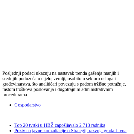
Posljednji podaci ukazuju na nastavak trenda gašenja manjih i
srednjih poduzeća u cijeloj zemlji, osobito u sektoru usluga i
građevinarstva, što analitičari povezuju s padom tržišne potražnje,
rastom troškova poslovanja i dugotrajnim administrativnim
procedurama.
Gospodarstvo
Top 20 tvrtki u HBŽ zapošljavalo 2 713 radnika
Poziv na javne konzultacije o Strategiji razvoja grada Livna