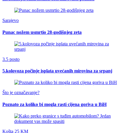
Sarajevo
Punac nožem usmrtio 28-godišnjeg zeta
3.5 posto
5.kolovoza počinje isplata uvećanih mirovina za srpanj
Što je označavanje?
Poznato za koliko bi mogla rasti cijena goriva u BiH
Košta 25 KM