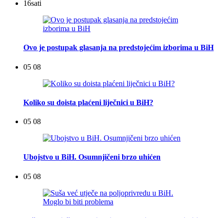
16
sati
Ovo je postupak glasanja na predstojećim izborima u BiH
05 08
Koliko su doista plaćeni liječnici u BiH?
05 08
Ubojstvo u BiH. Osumnjičeni brzo uhićen
05 08