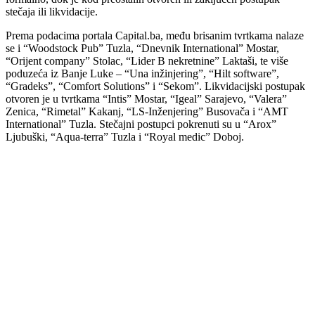
stečaja ili likvidacije.
Prema podacima portala Capital.ba, među brisanim tvrtkama nalaze
se i “Woodstock Pub” Tuzla, “Dnevnik International” Mostar,
“Orijent company” Stolac, “Lider B nekretnine” Laktaši, te više
poduzeća iz Banje Luke – “Una inžinjering”, “Hilt software”,
“Gradeks”, “Comfort Solutions” i “Sekom”. Likvidacijski postupak
otvoren je u tvrtkama “Intis” Mostar, “Igeal” Sarajevo, “Valera”
Zenica, “Rimetal” Kakanj, “LS-Inženjering” Busovača i “AMT
International” Tuzla. Stečajni postupci pokrenuti su u “Arox”
Ljubuški, “Aqua-terra” Tuzla i “Royal medic” Doboj.