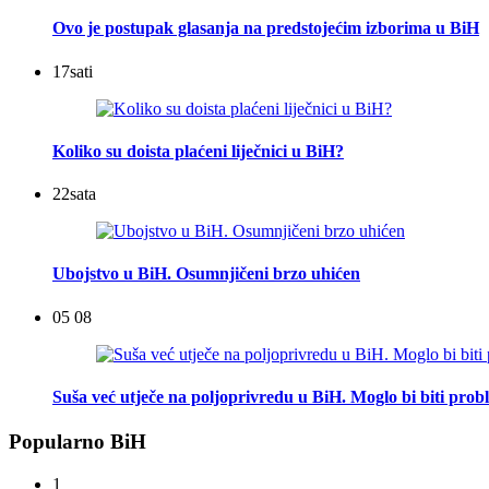
Ovo je postupak glasanja na predstojećim izborima u BiH
17
sati
Koliko su doista plaćeni liječnici u BiH?
22
sata
Ubojstvo u BiH. Osumnjičeni brzo uhićen
05 08
Suša već utječe na poljoprivredu u BiH. Moglo bi biti pro
Popularno BiH
1