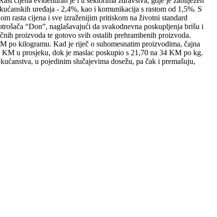
Rast cijena evidentiran je i u sektorima zdravstva, gdje je zabilježen
 i kućanskih uređaja - 2,4%, kao i komunikacija s rastom od 1,5%. S
kom rasta cijena i sve izraženijim pritiskom na životni standard
potrošača “Don”, naglašavajući da svakodnevna poskupljenja brišu i
iječnih proizvoda te gotovo svih ostalih prehrambenih proizvoda.
0 KM po kilogramu. Kad je riječ o suhomesnatim proizvodima, čajna
a 17 KM u prosjeku, dok je maslac poskupio s 21,70 na 34 KM po kg.
 kućanstva, u pojedinim slučajevima dosežu, pa čak i premašuju,