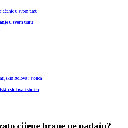
čanje u svom timu
ih stolova i stolica
 zato cijene hrane ne padaju?