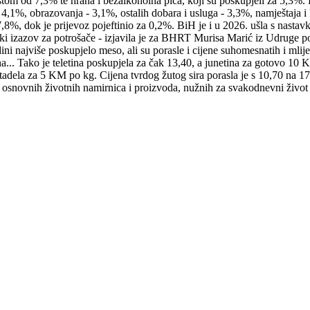
 rastom od 7,3% te hrana i bezalkoholna pića, koji su poskupjeli za 5,3%. 
 - 4,1%, obrazovanja - 3,1%, ostalih dobara i usluga - 3,3%, namještaja
 7,8%, dok je prijevoz pojeftinio za 0,2%. BiH je i u 2026. ušla s nastav
eliki izazov za potrošače - izjavila je za BHRT Murisa Marić iz Udruge 
dini najviše poskupjelo meso, ali su porasle i cijene suhomesnatih i ml
a... Tako je teletina poskupjela za čak 13,40, a junetina za gotovo 1
ortadela za 5 KM po kg. Cijena tvrdog žutog sira porasla je s 10,70 n
e osnovnih životnih namirnica i proizvoda, nužnih za svakodnevni život