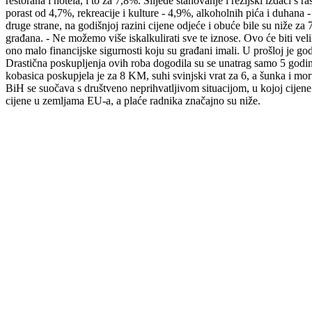
restorana i hotela, i to za 7,8%. Slijede stanovanje i režijski izdaci s
porast od 4,7%, rekreacije i kulture - 4,9%, alkoholnih pića i duhana
druge strane, na godišnjoj razini cijene odjeće i obuće bile su niže za
građana. - Ne možemo više iskalkulirati sve te iznose. Ovo će biti v
ono malo financijske sigurnosti koju su građani imali. U prošloj je go
Drastična poskupljenja ovih roba dogodila su se unatrag samo 5 godin
kobasica poskupjela je za 8 KM, suhi svinjski vrat za 6, a šunka i m
BiH se suočava s društveno neprihvatljivom situacijom, u kojoj cijen
cijene u zemljama EU-a, a plaće radnika značajno su niže.