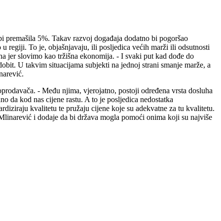
a bi premašila 5%. Takav razvoj događaja dodatno bi pogoršao
egiji. To je, objašnjavaju, ili posljedica većih marži ili odsutnosti
na jer slovimo kao tržišna ekonomija. - I svaki put kad dođe do
obit. U takvim situacijama subjekti na jednoj strani smanje marže, a
narević.
loprodavača. - Među njima, vjerojatno, postoji određena vrsta dosluha
o da kod nas cijene rastu. A to je posljedica nedostatka
diziraju kvalitetu te pružaju cijene koje su adekvatne za tu kvalitetu.
 Mlinarević i dodaje da bi država mogla pomoći onima koji su najviše