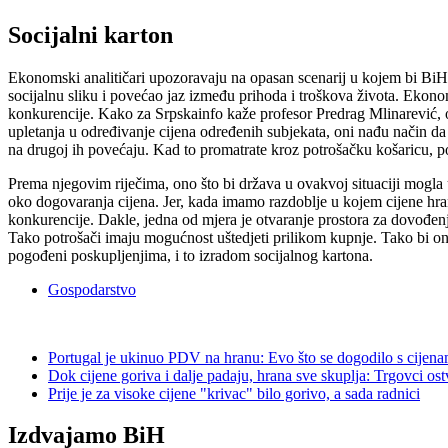
Socijalni karton
Ekonomski analitičari upozoravaju na opasan scenarij u kojem bi BiH 
socijalnu sliku i povećao jaz između prihoda i troškova života. Ekonomi
konkurencije. Kako za Srpskainfo kaže profesor Predrag Mlinarević, og
upletanja u određivanje cijena određenih subjekata, oni nađu način da
na drugoj ih povećaju. Kad to promatrate kroz potrošačku košaricu, pot
Prema njegovim riječima, ono što bi država u ovakvoj situaciji mogla 
oko dogovaranja cijena. Jer, kada imamo razdoblje u kojem cijene hran
konkurencije. Dakle, jedna od mjera je otvaranje prostora za dovođenje 
Tako potrošači imaju mogućnost uštedjeti prilikom kupnje. Tako bi on
pogođeni poskupljenjima, i to izradom socijalnog kartona.
Gospodarstvo
Portugal je ukinuo PDV na hranu: Evo što se dogodilo s cijen
Dok cijene goriva i dalje padaju, hrana sve skuplja: Trgovci os
Prije je za visoke cijene "krivac" bilo gorivo, a sada radnici
Izdvajamo BiH