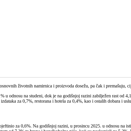
 osnovnih životnih namirnica i proizvoda dosežu, pa čak i premašuju, 
 u odnosu na studeni, dok je na godišnjoj razini zabilježen rast od 4,1
 izdataka za 0,7%, restorana i hotela za 0,4%, kao i ostalih dobara i us
eftinio za 0,6%. Na godišnjoj razini, u prosincu 2025. u odnosu na isti 