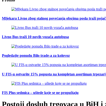
Mljekara Livno zbog stalnog povećanja obujma posla traži poja
Livno Bus traži 10 novih vozača autobusa
Pogledajte ponudu Bilo trade-a za kolovoz
U FIS-u ostvarite 15% popusta na kompletan asortiman trpezarijsk
FIS Plus sedmica – uštede koje se ne propuštaju
Postoji dosluh trgovaca u BiH i