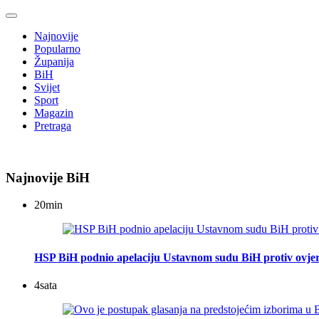
Najnovije
Popularno
Županija
BiH
Svijet
Sport
Magazin
Pretraga
Najnovije BiH
20
min
HSP BiH podnio apelaciju Ustavnom sudu BiH protiv ovje
4
sata