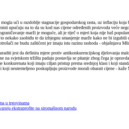
mogla ući u razdoblje stagnacije gospodarskog rasta, uz inflaciju koj
sti upućuju na to da su kod nas cijene određenih proizvoda veće nego u r
raničavanje marži je moguće, ali je riječ o mjeri koja nije baš popular
 to nekako zaobiđu te da izbjegnu smanjenje marže kako ne bi izgubili d
rošači ne budu zaštićeni jer imaju istu razinu rashoda - objašnjava Mli
uraditi jest da definira mjere protiv antikonkurencijskog djelovanja ma
e na svjetskom tržištu padaju postavlja se pitanje zbog čega je opravdan
konkurenata koji imaju ciljan pristup prema srednjoj klasi i koji standar
i koji neutemeljeno poskupljuju proizvode morali obarati cijene - kaže
ama u trgovinama
tvaruju ekstraprofite na siromašnom narodu