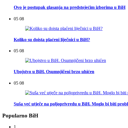
Ovo je postupak glasanja na predstojećim izborima u BiH
05 08
Koliko su doista plaćeni liječnici u BiH?
05 08
Ubojstvo u BiH. Osumnjičeni brzo uhićen
05 08
Suša već utječe na poljoprivredu u BiH. Moglo bi biti pro
Popularno BiH
1