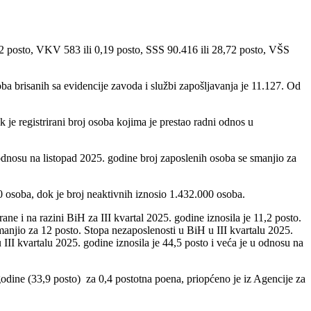
2 posto, VKV 583 ili 0,19 posto, SSS 90.416 ili 28,72 posto, VŠS
ba brisanih sa evidencije zavoda i službi zapošljavanja je 11.127. Od
je registrirani broj osoba kojima je prestao radni odnos u
dnosu na listopad 2025. godine broj zaposlenih osoba se smanjio za
0 osoba, dok je broj neaktivnih iznosio 1.432.000 osoba.
e i na razini BiH za III kvartal 2025. godine iznosila je 11,2 posto.
manjio za 12 posto. Stopa nezaposlenosti u BiH u III kvartalu 2025.
 III kvartalu 2025. godine iznosila je 44,5 posto i veća je u odnosu na
godine (33,9 posto) za 0,4 postotna poena, priopćeno je iz Agencije za