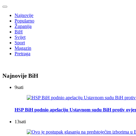
Najnovije
Popularno
Županija
BiH
Svijet
Sport
Magazin
Pretraga
Najnovije BiH
9
sati
HSP BiH podnio apelaciju Ustavnom sudu BiH protiv ovje
13
sati