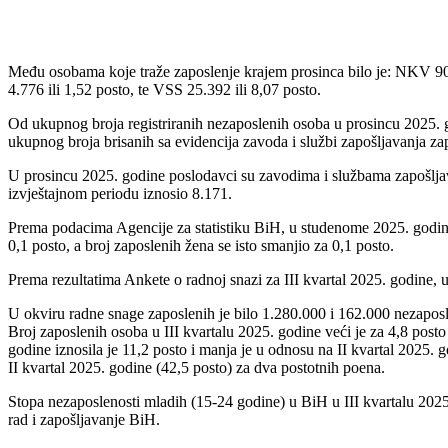
Među osobama koje traže zaposlenje krajem prosinca bilo je: NKV 90.
4.776 ili 1,52 posto, te VSS 25.392 ili 8,07 posto.
Od ukupnog broja registriranih nezaposlenih osoba u prosincu 2025. go
ukupnog broja brisanih sa evidencija zavoda i službi zapošljavanja zap
U prosincu 2025. godine poslodavci su zavodima i službama zapošljava
izvještajnom periodu iznosio 8.171.
Prema podacima Agencije za statistiku BiH, u studenome 2025. godine
0,1 posto, a broj zaposlenih žena se isto smanjio za 0,1 posto.
Prema rezultatima Ankete o radnoj snazi za III kvartal 2025. godine,
U okviru radne snage zaposlenih je bilo 1.280.000 i 162.000 nezaposle
Broj zaposlenih osoba u III kvartalu 2025. godine veći je za 4,8 post
godine iznosila je 11,2 posto i manja je u odnosu na II kvartal 2025. 
II kvartal 2025. godine (42,5 posto) za dva postotnih poena.
Stopa nezaposlenosti mladih (15-24 godine) u BiH u III kvartalu 2025.
rad i zapošljavanje BiH.