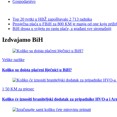
Gospodarstvo
Top 20 tvrtki u HBŽ zapošljavalo 2 713 radnika
Prosječna plaća u FBiH za 800 KM je manja od one koju prižel
BiH druga u svijetu po rastu plaće, a građani sve siromašniji
Izdvajamo BiH
Velike razlike
Koliko su doista plaćeni liječnici u BiH?
1,50 KM za mjesec
Koliko će iznositi braniteljski dodatak za pripadnike HVO-a i A