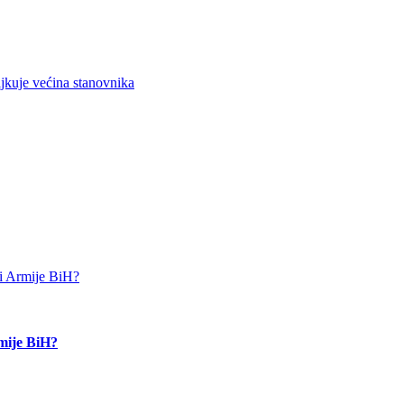
jkuje većina stanovnika
rmije BiH?