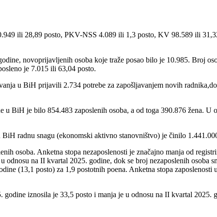
949 ili 28,89 posto, PKV-NSS 4.089 ili 1,3 posto, KV 98.589 ili 31,3
dine, novoprijavljenih osoba koje traže posao bilo je 10.985. Broj oso
osleno je 7.015 ili 63,04 posto.
nja u BiH prijavili 2.734 potrebe za zapošljavanjem novih radnika,dok 
 u BiH je bilo 854.483 zaposlenih osoba, a od toga 390.876 žena. U o
 u BiH radnu snagu (ekonomski aktivno stanovništvo) je činilo 1.441.00
nih osoba. Anketna stopa nezaposlenosti je značajno manja od registriran
o u odnosu na II kvartal 2025. godine, dok se broj nezaposlenih osoba s
godine (13,1 posto) za 1,9 postotnih poena. Anketna stopa zaposlenosti u
 godine iznosila je 33,5 posto i manja je u odnosu na II kvartal 2025. 