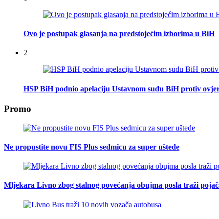
Ovo je postupak glasanja na predstojećim izborima u BiH
2
HSP BiH podnio apelaciju Ustavnom sudu BiH protiv ovje
Promo
Ne propustite novu FIS Plus sedmicu za super uštede
Mljekara Livno zbog stalnog povećanja obujma posla traži poja