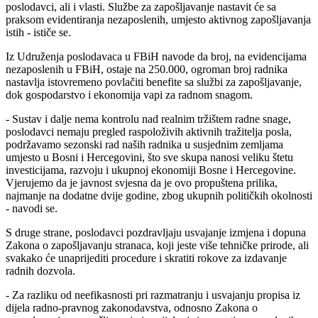
poslodavci, ali i vlasti. Službe za zapošljavanje nastavit će sa
praksom evidentiranja nezaposlenih, umjesto aktivnog zapošljavanja
istih - ističe se.
Iz Udruženja poslodavaca u FBiH navode da broj, na evidencijama
nezaposlenih u FBiH, ostaje na 250.000, ogroman broj radnika
nastavlja istovremeno povlačiti benefite sa službi za zapošljavanje,
dok gospodarstvo i ekonomija vapi za radnom snagom.
- Sustav i dalje nema kontrolu nad realnim tržištem radne snage,
poslodavci nemaju pregled raspoloživih aktivnih tražitelja posla,
podržavamo sezonski rad naših radnika u susjednim zemljama
umjesto u Bosni i Hercegovini, što sve skupa nanosi veliku štetu
investicijama, razvoju i ukupnoj ekonomiji Bosne i Hercegovine.
Vjerujemo da je javnost svjesna da je ovo propuštena prilika,
najmanje na dodatne dvije godine, zbog ukupnih političkih okolnosti
- navodi se.
S druge strane, poslodavci pozdravljaju usvajanje izmjena i dopuna
Zakona o zapošljavanju stranaca, koji jeste više tehničke prirode, ali
svakako će unaprijediti procedure i skratiti rokove za izdavanje
radnih dozvola.
- Za razliku od neefikasnosti pri razmatranju i usvajanju propisa iz
dijela radno-pravnog zakonodavstva, odnosno Zakona o