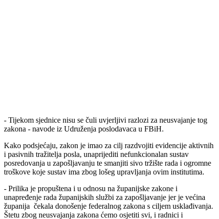
- Tijekom sjednice nisu se čuli uvjerljivi razlozi za neusvajanje tog
zakona - navode iz Udruženja poslodavaca u FBiH.
Kako podsjećaju, zakon je imao za cilj razdvojiti evidencije aktivnih
i pasivnih tražitelja posla, unaprijediti nefunkcionalan sustav
posredovanja u zapošljavanju te smanjiti sivo tržište rada i ogromne
troškove koje sustav ima zbog lošeg upravljanja ovim institutima.
- Prilika je propuštena i u odnosu na županijske zakone i
unapređenje rada županijskih službi za zapošljavanje jer je većina
županija čekala donošenje federalnog zakona s ciljem usklađivanja.
Štetu zbog neusvajanja zakona ćemo osjetiti svi, i radnici i