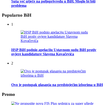
Suša već utječe na poljoprivredu u BiH. Moglo bi biti
problema
Popularno BiH
1
HSP BiH podnio apelaciju Ustavnom sudu BiH protiv
ovjere kandidature Slavena Kovačevića
2
Ovo je postupak glasanja na predstojećim izborima u BiH
Promo