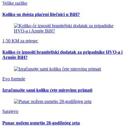
Velike razlike
Koliko su doista plaćeni liječnici u BiH?
1,50 KM za mjesec
Koliko će iznositi braniteljski dodatak za pripadnike HVO-a i
Armije BiH?
Evo formule
Izračunajte sami koliku ćete mirovinu primati
Sarajevo
Punac nožem usmrtio 28-godišnjeg zeta