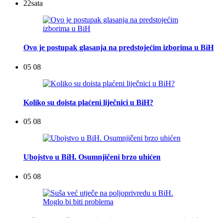
22
sata
Ovo je postupak glasanja na predstojećim izborima u BiH
05 08
Koliko su doista plaćeni liječnici u BiH?
05 08
Ubojstvo u BiH. Osumnjičeni brzo uhićen
05 08