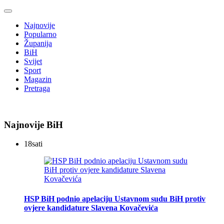
Najnovije
Popularno
Županija
BiH
Svijet
Sport
Magazin
Pretraga
Najnovije BiH
18
sati
HSP BiH podnio apelaciju Ustavnom sudu BiH protiv
ovjere kandidature Slavena Kovačevića