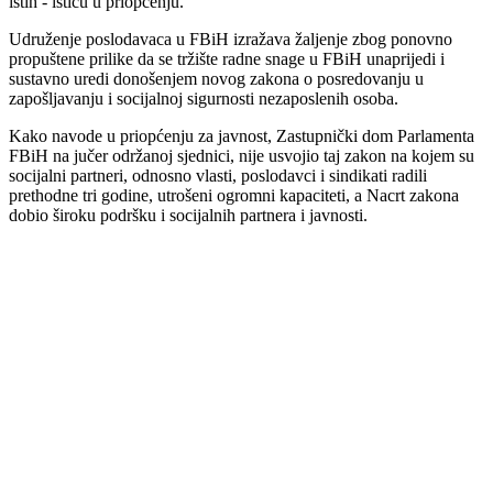
istih - ističu u priopćenju.
Udruženje poslodavaca u FBiH izražava žaljenje zbog ponovno
propuštene prilike da se tržište radne snage u FBiH unaprijedi i
sustavno uredi donošenjem novog zakona o posredovanju u
zapošljavanju i socijalnoj sigurnosti nezaposlenih osoba.
Kako navode u priopćenju za javnost, Zastupnički dom Parlamenta
FBiH na jučer održanoj sjednici, nije usvojio taj zakon na kojem su
socijalni partneri, odnosno vlasti, poslodavci i sindikati radili
prethodne tri godine, utrošeni ogromni kapaciteti, a Nacrt zakona
dobio široku podršku i socijalnih partnera i javnosti.