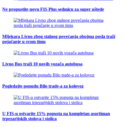
Ne propustite novu FIS Plus sedmicu za super uštede
Mljekara Livno zbog stalnog povećanja obujma posla traži
pojačanje u svom timu
Livno Bus traži 10 novih vozača autobusa
Pogledajte ponudu Bilo trade-a za kolovoz
U FIS-u ostvarite 15% popusta na kompletan asortiman
trpezarijskih stolova i stolica