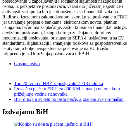
posredovanju u zapošljavanju i socijalnoj sigurnosti nezaposlenih
osoba, iz perspektive poslodavaca, važan dio jučerašnje sjednice i
aktivnosti zastupnika bio je i donošenje seta financijkih zakona.
Radi se o izuzetnom zakonodavnom iskoraku za poslovanje u FBiH
jer usvajanje propisa o bankama, elektronskom novcu, platnim
uslugama, računima za plaćanje, zaštiti korisnika financijkih usluga,
deviznom poslovanju, lizingu i drugo značajan su doprinos
modernizaciji poslovanja, pristupanju SEPA-i, usklađivanju sa EU
standardima, digitalizaciji i smanjenju troškova za gospodarstvenike
te otvaranju bolje perspektive za poslovanje na EU tržištu -
priopćeno je iz Udruženja poslodavaca u FBiH.
Gospodarstvo
Top 20 tvrtki u HBŽ zapošljavalo 2 713 radnika
Prosječna plaća u FBiH za 800 KM je manja od one koju
priželjkuje većina stanovnika
BiH druga u svijetu po rastu plaće, a građani sve siromašniji
Izdvajamo BiH