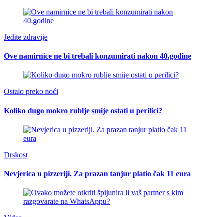
Jedite zdravije
Ove namirnice ne bi trebali konzumirati nakon 40.godine
Ostalo preko noći
Koliko dugo mokro rublje smije ostati u perilici?
Drskost
Nevjerica u pizzeriji. Za prazan tanjur platio čak 11 eura