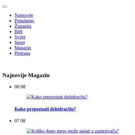
Najnovije
Popularno
Županija
BiH
Svijet
Sport
Magazin
Pretraga
Najnovije Magazin
08 08
Kako prepoznati dehidraciju?
07 08