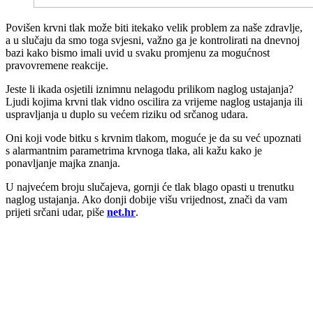
Povišen krvni tlak može biti itekako velik problem za naše zdravlje,
a u slučaju da smo toga svjesni, važno ga je kontrolirati na dnevnoj
bazi kako bismo imali uvid u svaku promjenu za mogućnost
pravovremene reakcije.
Jeste li ikada osjetili iznimnu nelagodu prilikom naglog ustajanja?
Ljudi kojima krvni tlak vidno oscilira za vrijeme naglog ustajanja ili
uspravljanja u duplo su većem riziku od srčanog udara.
Oni koji vode bitku s krvnim tlakom, moguće je da su već upoznati
s alarmantnim parametrima krvnoga tlaka, ali kažu kako je
ponavljanje majka znanja.
U najvećem broju slučajeva, gornji će tlak blago opasti u trenutku
naglog ustajanja. Ako donji dobije višu vrijednost, znači da vam
prijeti srčani udar, piše
net.hr
.