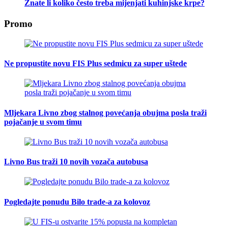
Znate li koliko često treba mijenjati kuhinjske krpe?
Promo
Ne propustite novu FIS Plus sedmicu za super uštede
Mljekara Livno zbog stalnog povećanja obujma posla traži
pojačanje u svom timu
Livno Bus traži 10 novih vozača autobusa
Pogledajte ponudu Bilo trade-a za kolovoz