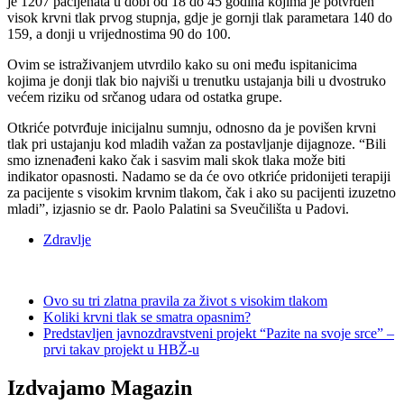
je 1207 pacijenata u dobi od 18 do 45 godina kojima je potvrđen
visok krvni tlak prvog stupnja, gdje je gornji tlak parametara 140 do
159, a donji u vrijednostima 90 do 100.
Ovim se istraživanjem utvrdilo kako su oni među ispitanicima
kojima je donji tlak bio najviši u trenutku ustajanja bili u dvostruko
većem riziku od srčanog udara od ostatka grupe.
Otkriće potvrđuje inicijalnu sumnju, odnosno da je povišen krvni
tlak pri ustajanju kod mladih važan za postavljanje dijagnoze. “Bili
smo iznenađeni kako čak i sasvim mali skok tlaka može biti
indikator opasnosti. Nadamo se da će ovo otkriće pridonijeti terapiji
za pacijente s visokim krvnim tlakom, čak i ako su pacijenti izuzetno
mladi”, izjasnio se dr. Paolo Palatini sa Sveučilišta u Padovi.
Zdravlje
Ovo su tri zlatna pravila za život s visokim tlakom
Koliki krvni tlak se smatra opasnim?
Predstavljen javnozdravstveni projekt “Pazite na svoje srce” –
prvi takav projekt u HBŽ-u
Izdvajamo Magazin