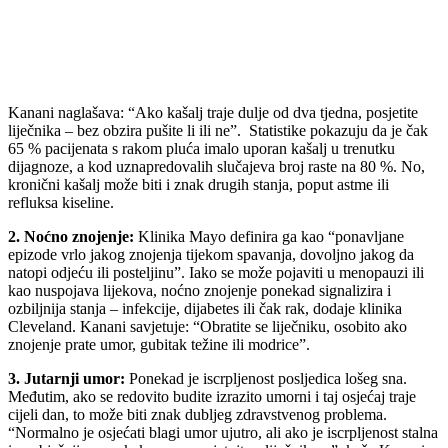
Kanani naglašava: “Ako kašalj traje dulje od dva tjedna, posjetite
liječnika – bez obzira pušite li ili ne”. Statistike pokazuju da je čak
65 % pacijenata s rakom pluća imalo uporan kašalj u trenutku
dijagnoze, a kod uznapredovalih slučajeva broj raste na 80 %. No,
kronični kašalj može biti i znak drugih stanja, poput astme ili
refluksa kiseline.
2. Noćno znojenje:
Klinika Mayo definira ga kao “ponavljane
epizode vrlo jakog znojenja tijekom spavanja, dovoljno jakog da
natopi odjeću ili posteljinu”. Iako se može pojaviti u menopauzi ili
kao nuspojava lijekova, noćno znojenje ponekad signalizira i
ozbiljnija stanja – infekcije, dijabetes ili čak rak, dodaje klinika
Cleveland. Kanani savjetuje: “Obratite se liječniku, osobito ako
znojenje prate umor, gubitak težine ili modrice”.
3. Jutarnji umor:
Ponekad je iscrpljenost posljedica lošeg sna.
Međutim, ako se redovito budite izrazito umorni i taj osjećaj traje
cijeli dan, to može biti znak dubljeg zdravstvenog problema.
“Normalno je osjećati blagi umor ujutro, ali ako je iscrpljenost stalna