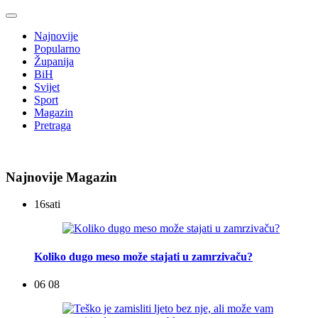
Najnovije
Popularno
Županija
BiH
Svijet
Sport
Magazin
Pretraga
Najnovije Magazin
16
sati
Koliko dugo meso može stajati u zamrzivaču?
06 08