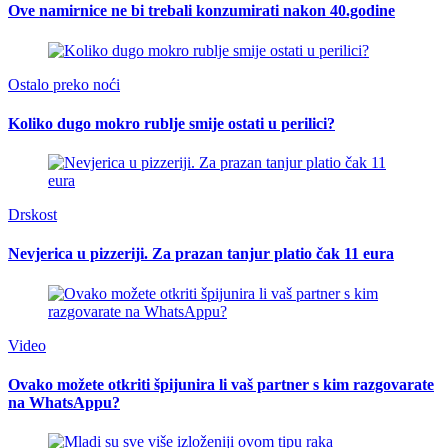
Ove namirnice ne bi trebali konzumirati nakon 40.godine
Ostalo preko noći
Koliko dugo mokro rublje smije ostati u perilici?
Drskost
Nevjerica u pizzeriji. Za prazan tanjur platio čak 11 eura
Video
Ovako možete otkriti špijunira li vaš partner s kim razgovarate
na WhatsAppu?