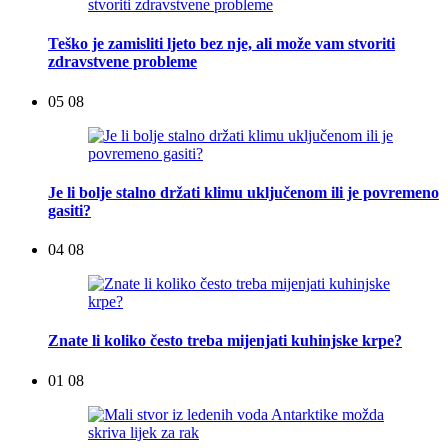
Teško je zamisliti ljeto bez nje, ali može vam stvoriti
zdravstvene probleme
05 08
Je li bolje stalno držati klimu uključenom ili je povremeno
gasiti?
04 08
Znate li koliko često treba mijenjati kuhinjske krpe?
01 08