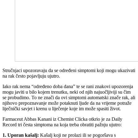
Stručnjaci upozoravaju da se određeni simptomi koji mogu ukazivati
na rak često pojavljuju ujutro.
Iako rak nema “određeno doba dana” te se rani znakovi upozorenja
mogu javiti u bilo kojem trenutku, neki od njih najuočljiviji su čim
se probudimo. To ne znači da ovi simptomi automatski znače rak, ali
njihovo prepoznavanje može potaknuti ljude da na vrijeme potraže
liječnički savjet i krenu u liječenje koje im može spasiti život.
Farmaceut Abbas Kanani iz Chemist Clicka otkrio je za Daily
Record tri česta simptoma na koja treba obratiti pažnju ujutro:
1. Uporan kašalj:
Kašalj koji ne prolazi ili se pogoršava s