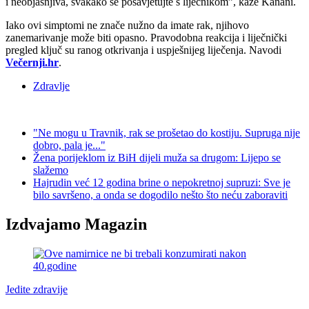
i neobjašnjiva, svakako se posavjetujte s liječnikom”, kaže Kanani.
Iako ovi simptomi ne znače nužno da imate rak, njihovo
zanemarivanje može biti opasno. Pravodobna reakcija i liječnički
pregled ključ su ranog otkrivanja i uspješnijeg liječenja. Navodi
Večernji.hr
.
Zdravlje
"Ne mogu u Travnik, rak se prošetao do kostiju. Supruga nije
dobro, pala je..."
Žena porijeklom iz BiH dijeli muža sa drugom: Lijepo se
slažemo
Hajrudin već 12 godina brine o nepokretnoj supruzi: Sve je
bilo savršeno, a onda se dogodilo nešto što neću zaboraviti
Izdvajamo Magazin
Jedite zdravije