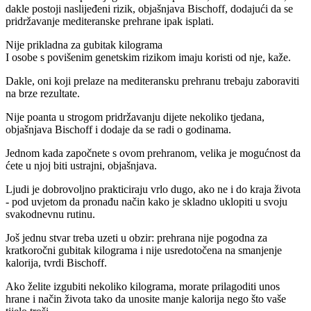
dakle postoji naslijeđeni rizik, objašnjava Bischoff, dodajući da se
pridržavanje mediteranske prehrane ipak isplati.
Nije prikladna za gubitak kilograma
I osobe s povišenim genetskim rizikom imaju koristi od nje, kaže.
Dakle, oni koji prelaze na mediteransku prehranu trebaju zaboraviti
na brze rezultate.
Nije poanta u strogom pridržavanju dijete nekoliko tjedana,
objašnjava Bischoff i dodaje da se radi o godinama.
Jednom kada započnete s ovom prehranom, velika je mogućnost da
ćete u njoj biti ustrajni, objašnjava.
Ljudi je dobrovoljno prakticiraju vrlo dugo, ako ne i do kraja života
- pod uvjetom da pronađu način kako je skladno uklopiti u svoju
svakodnevnu rutinu.
Još jednu stvar treba uzeti u obzir: prehrana nije pogodna za
kratkoročni gubitak kilograma i nije usredotočena na smanjenje
kalorija, tvrdi Bischoff.
Ako želite izgubiti nekoliko kilograma, morate prilagoditi unos
hrane i način života tako da unosite manje kalorija nego što vaše