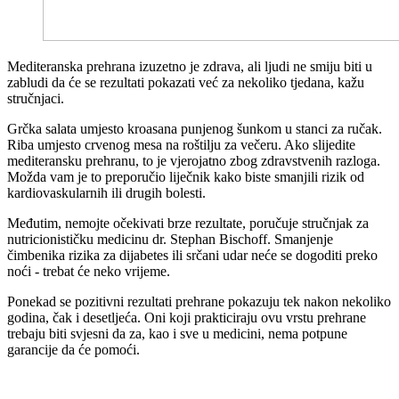
Mediteranska prehrana izuzetno je zdrava, ali ljudi ne smiju biti u
zabludi da će se rezultati pokazati već za nekoliko tjedana, kažu
stručnjaci.
Grčka salata umjesto kroasana punjenog šunkom u stanci za ručak.
Riba umjesto crvenog mesa na roštilju za večeru. Ako slijedite
mediteransku prehranu, to je vjerojatno zbog zdravstvenih razloga.
Možda vam je to preporučio liječnik kako biste smanjili rizik od
kardiovaskularnih ili drugih bolesti.
Međutim, nemojte očekivati brze rezultate, poručuje stručnjak za
nutricionističku medicinu dr. Stephan Bischoff. Smanjenje
čimbenika rizika za dijabetes ili srčani udar neće se dogoditi preko
noći - trebat će neko vrijeme.
Ponekad se pozitivni rezultati prehrane pokazuju tek nakon nekoliko
godina, čak i desetljeća. Oni koji prakticiraju ovu vrstu prehrane
trebaju biti svjesni da za, kao i sve u medicini, nema potpune
garancije da će pomoći.