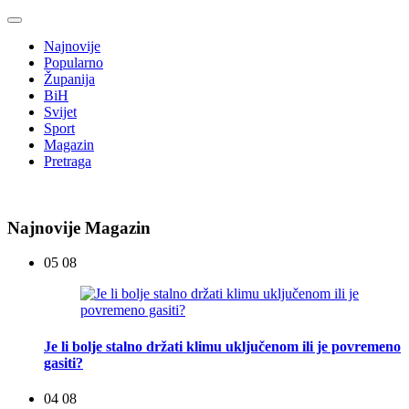
Najnovije
Popularno
Županija
BiH
Svijet
Sport
Magazin
Pretraga
Najnovije Magazin
05 08
Je li bolje stalno držati klimu uključenom ili je povremeno
gasiti?
04 08