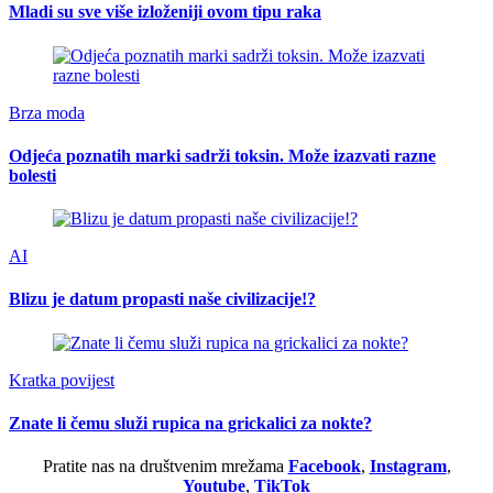
Mladi su sve više izloženiji ovom tipu raka
Brza moda
Odjeća poznatih marki sadrži toksin. Može izazvati razne
bolesti
AI
Blizu je datum propasti naše civilizacije!?
Kratka povijest
Znate li čemu služi rupica na grickalici za nokte?
Pratite nas na društvenim mrežama
Facebook
,
Instagram
,
Youtube
,
TikTok