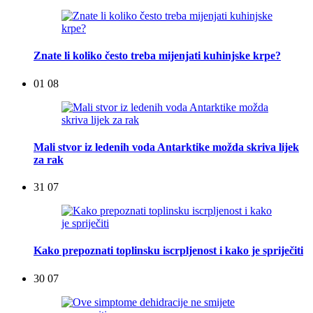
Znate li koliko često treba mijenjati kuhinjske krpe?
01 08
Mali stvor iz ledenih voda Antarktike možda skriva lijek
za rak
31 07
Kako prepoznati toplinsku iscrpljenost i kako je spriječiti
30 07