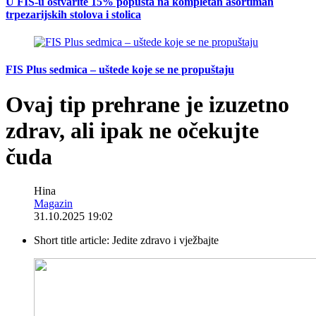
U FIS-u ostvarite 15% popusta na kompletan asortiman
trpezarijskih stolova i stolica
FIS Plus sedmica – uštede koje se ne propuštaju
Ovaj tip prehrane je izuzetno
zdrav, ali ipak ne očekujte
čuda
Hina
Magazin
31.10.2025 19:02
Short title article:
Jedite zdravo i vježbajte