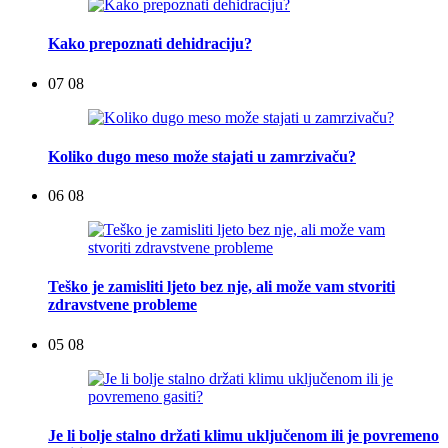
Kako prepoznati dehidraciju?
07 08
Koliko dugo meso može stajati u zamrzivaču?
06 08
Teško je zamisliti ljeto bez nje, ali može vam stvoriti
zdravstvene probleme
05 08
Je li bolje stalno držati klimu uključenom ili je povremeno