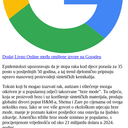
Dodaj Livno Online među omiljene izvore na Googleu
Epidemiolozi upozoravaju da je stopa raka kod djece porasla za 35
posto u posljednjih 50 godina, a taj trend djelomično pripisuju
upravo masovnoj proizvodnji sintetičkih kemikalija.
Toksin koji bi mogao izazvati rak, autizam i oštećenje mozga
otkriven je u popularnoj odjeći takozvane "brze mode". Tu odjeću,
koja se proizvodi brzo i uz korištenje sintetičkih materijala, prodaju
globalni divovi poput H&M-a, Sheina i Zare po cijenama od svega
nekoliko eura. Iako se sve više govori o ekološkom utjecaju brze
mode, manje je poznato kakve posljedice ona ostavlja na ljudsko
zdravlje. Američko tržište brze mode iznimno je popularno, s
procijenjenom vrijednošću od oko 21 milijardu dolara u 2024.
godini.