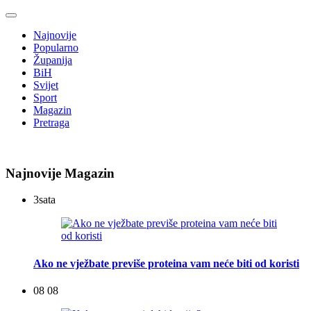
Najnovije
Popularno
Županija
BiH
Svijet
Sport
Magazin
Pretraga
Najnovije Magazin
3
sata
Ako ne vježbate previše proteina vam neće biti od koristi
08 08