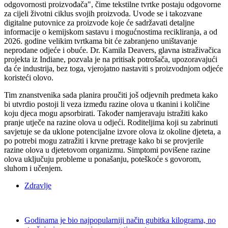
odgovornosti proizvođača", čime tekstilne tvrtke postaju odgovorne
za cijeli životni ciklus svojih proizvoda. Uvode se i takozvane
digitalne putovnice za proizvode koje će sadržavati detaljne
informacije o kemijskom sastavu i mogućnostima recikliranja, a od
2026. godine velikim tvrtkama bit će zabranjeno uništavanje
neprodane odjeće i obuće. Dr. Kamila Deavers, glavna istraživačica
projekta iz Indiane, pozvala je na pritisak potrošača, upozoravajući
da će industrija, bez toga, vjerojatno nastaviti s proizvodnjom odjeće
koristeći olovo.
Tim znanstvenika sada planira proučiti još odjevnih predmeta kako
bi utvrdio postoji li veza između razine olova u tkanini i količine
koju djeca mogu apsorbirati. Također namjeravaju istražiti kako
pranje utječe na razine olova u odjeći. Roditeljima koji su zabrinuti
savjetuje se da uklone potencijalne izvore olova iz okoline djeteta, a
po potrebi mogu zatražiti i krvne pretrage kako bi se provjerile
razine olova u djetetovom organizmu. Simptomi povišene razine
olova uključuju probleme u ponašanju, poteškoće s govorom,
sluhom i učenjem.
Zdravlje
Godinama je bio najpopularniji način gubitka kilograma, no