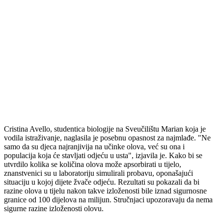
Cristina Avello, studentica biologije na Sveučilištu Marian koja je
vodila istraživanje, naglasila je posebnu opasnost za najmlađe. "Ne
samo da su djeca najranjivija na učinke olova, već su ona i
populacija koja će stavljati odjeću u usta", izjavila je. Kako bi se
utvrdilo kolika se količina olova može apsorbirati u tijelo,
znanstvenici su u laboratoriju simulirali probavu, oponašajući
situaciju u kojoj dijete žvače odjeću. Rezultati su pokazali da bi
razine olova u tijelu nakon takve izloženosti bile iznad sigurnosne
granice od 100 dijelova na milijun. Stručnjaci upozoravaju da nema
sigurne razine izloženosti olovu.