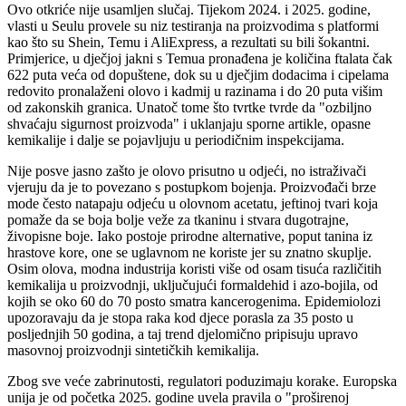
Ovo otkriće nije usamljen slučaj. Tijekom 2024. i 2025. godine,
vlasti u Seulu provele su niz testiranja na proizvodima s platformi
kao što su Shein, Temu i AliExpress, a rezultati su bili šokantni.
Primjerice, u dječjoj jakni s Temua pronađena je količina ftalata čak
622 puta veća od dopuštene, dok su u dječjim dodacima i cipelama
redovito pronalaženi olovo i kadmij u razinama i do 20 puta višim
od zakonskih granica. Unatoč tome što tvrtke tvrde da "ozbiljno
shvaćaju sigurnost proizvoda" i uklanjaju sporne artikle, opasne
kemikalije i dalje se pojavljuju u periodičnim inspekcijama.
Nije posve jasno zašto je olovo prisutno u odjeći, no istraživači
vjeruju da je to povezano s postupkom bojenja. Proizvođači brze
mode često natapaju odjeću u olovnom acetatu, jeftinoj tvari koja
pomaže da se boja bolje veže za tkaninu i stvara dugotrajne,
živopisne boje. Iako postoje prirodne alternative, poput tanina iz
hrastove kore, one se uglavnom ne koriste jer su znatno skuplje.
Osim olova, modna industrija koristi više od osam tisuća različitih
kemikalija u proizvodnji, uključujući formaldehid i azo-bojila, od
kojih se oko 60 do 70 posto smatra kancerogenima. Epidemiolozi
upozoravaju da je stopa raka kod djece porasla za 35 posto u
posljednjih 50 godina, a taj trend djelomično pripisuju upravo
masovnoj proizvodnji sintetičkih kemikalija.
Zbog sve veće zabrinutosti, regulatori poduzimaju korake. Europska
unija je od početka 2025. godine uvela pravila o "proširenoj