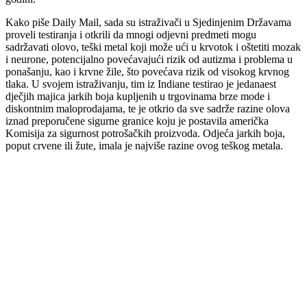
Kako piše Daily Mail, sada su istraživači u Sjedinjenim Državama
proveli testiranja i otkrili da mnogi odjevni predmeti mogu
sadržavati olovo, teški metal koji može ući u krvotok i oštetiti mozak
i neurone, potencijalno povećavajući rizik od autizma i problema u
ponašanju, kao i krvne žile, što povećava rizik od visokog krvnog
tlaka. U svojem istraživanju, tim iz Indiane testirao je jedanaest
dječjih majica jarkih boja kupljenih u trgovinama brze mode i
diskontnim maloprodajama, te je otkrio da sve sadrže razine olova
iznad preporučene sigurne granice koju je postavila američka
Komisija za sigurnost potrošačkih proizvoda. Odjeća jarkih boja,
poput crvene ili žute, imala je najviše razine ovog teškog metala.