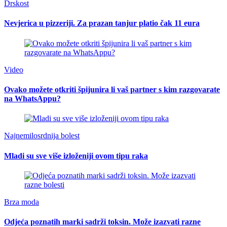
Drskost
Nevjerica u pizzeriji. Za prazan tanjur platio čak 11 eura
Video
Ovako možete otkriti špijunira li vaš partner s kim razgovarate
na WhatsAppu?
Najnemilosrdnija bolest
Mladi su sve više izloženiji ovom tipu raka
Brza moda
Odjeća poznatih marki sadrži toksin. Može izazvati razne