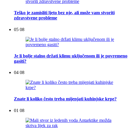
Teško je zamisliti ljeto bez nje, ali može vam stvoriti
zdravstvene probleme
05 08
Je li bolje stalno držati klimu uključenom ili je povremeno
gasiti?
04 08
Znate li koliko često treba mijenjati kuhinjske krpe?
01 08