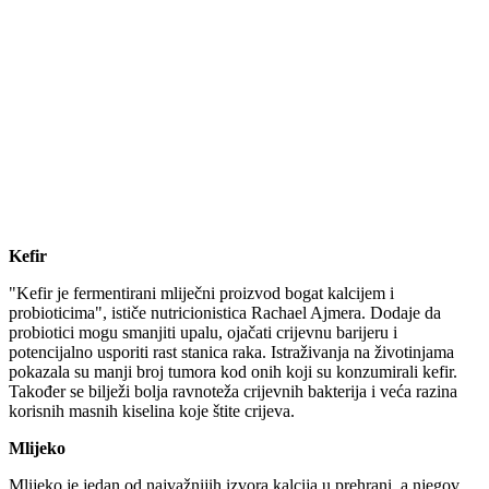
Kefir
"Kefir je fermentirani mliječni proizvod bogat kalcijem i
probioticima", ističe nutricionistica Rachael Ajmera. Dodaje da
probiotici mogu smanjiti upalu, ojačati crijevnu barijeru i
potencijalno usporiti rast stanica raka. Istraživanja na životinjama
pokazala su manji broj tumora kod onih koji su konzumirali kefir.
Također se bilježi bolja ravnoteža crijevnih bakterija i veća razina
korisnih masnih kiselina koje štite crijeva.
Mlijeko
Mlijeko je jedan od najvažnijih izvora kalcija u prehrani, a njegov