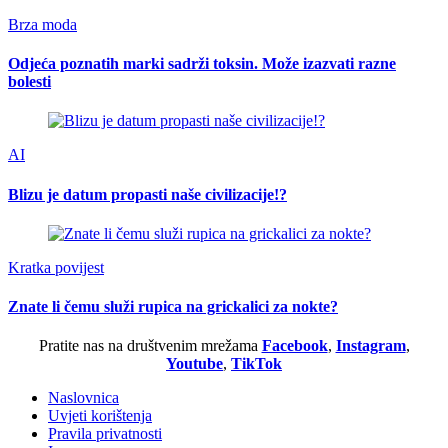
Brza moda
Odjeća poznatih marki sadrži toksin. Može izazvati razne
bolesti
AI
Blizu je datum propasti naše civilizacije!?
Kratka povijest
Znate li čemu služi rupica na grickalici za nokte?
Pratite nas na društvenim mrežama
Facebook
,
Instagram
,
Youtube
,
TikTok
Naslovnica
Uvjeti korištenja
Pravila privatnosti