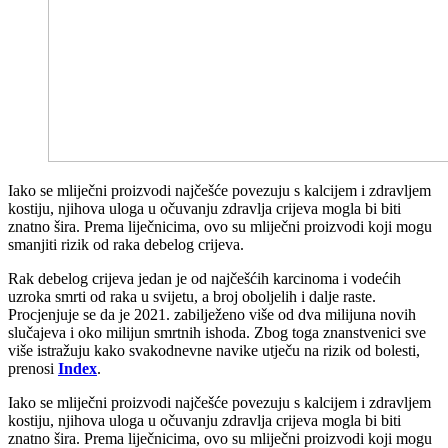
Iako se mliječni proizvodi najčešće povezuju s kalcijem i zdravljem
kostiju, njihova uloga u očuvanju zdravlja crijeva mogla bi biti
znatno šira. Prema liječnicima, ovo su mliječni proizvodi koji mogu
smanjiti rizik od raka debelog crijeva.
Rak debelog crijeva jedan je od najčešćih karcinoma i vodećih
uzroka smrti od raka u svijetu, a broj oboljelih i dalje raste.
Procjenjuje se da je 2021. zabilježeno više od dva milijuna novih
slučajeva i oko milijun smrtnih ishoda. Zbog toga znanstvenici sve
više istražuju kako svakodnevne navike utječu na rizik od bolesti,
prenosi
Index
.
Iako se mliječni proizvodi najčešće povezuju s kalcijem i zdravljem
kostiju, njihova uloga u očuvanju zdravlja crijeva mogla bi biti
znatno šira. Prema liječnicima, ovo su mliječni proizvodi koji mogu