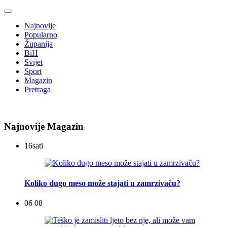
Najnovije
Popularno
Županija
BiH
Svijet
Sport
Magazin
Pretraga
Najnovije Magazin
16
sati
Koliko dugo meso može stajati u zamrzivaču?
06 08