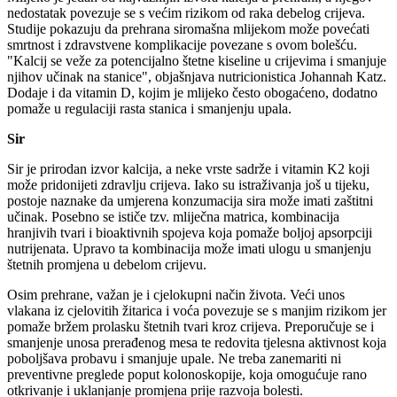
nedostatak povezuje se s većim rizikom od raka debelog crijeva.
Studije pokazuju da prehrana siromašna mlijekom može povećati
smrtnost i zdravstvene komplikacije povezane s ovom bolešću.
"Kalcij se veže za potencijalno štetne kiseline u crijevima i smanjuje
njihov učinak na stanice", objašnjava nutricionistica Johannah Katz.
Dodaje i da vitamin D, kojim je mlijeko često obogaćeno, dodatno
pomaže u regulaciji rasta stanica i smanjenju upala.
Sir
Sir je prirodan izvor kalcija, a neke vrste sadrže i vitamin K2 koji
može pridonijeti zdravlju crijeva. Iako su istraživanja još u tijeku,
postoje naznake da umjerena konzumacija sira može imati zaštitni
učinak. Posebno se ističe tzv. mliječna matrica, kombinacija
hranjivih tvari i bioaktivnih spojeva koja pomaže boljoj apsorpciji
nutrijenata. Upravo ta kombinacija može imati ulogu u smanjenju
štetnih promjena u debelom crijevu.
Osim prehrane, važan je i cjelokupni način života. Veći unos
vlakana iz cjelovitih žitarica i voća povezuje se s manjim rizikom jer
pomaže bržem prolasku štetnih tvari kroz crijeva. Preporučuje se i
smanjenje unosa prerađenog mesa te redovita tjelesna aktivnost koja
poboljšava probavu i smanjuje upale. Ne treba zanemariti ni
preventivne preglede poput kolonoskopije, koja omogućuje rano
otkrivanje i uklanjanje promjena prije razvoja bolesti.