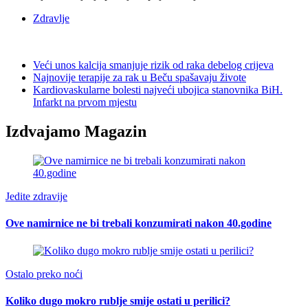
Zdravlje
Veći unos kalcija smanjuje rizik od raka debelog crijeva
Najnovije terapije za rak u Beču spašavaju živote
Kardiovaskularne bolesti najveći ubojica stanovnika BiH.
Infarkt na prvom mjestu
Izdvajamo Magazin
Jedite zdravije
Ove namirnice ne bi trebali konzumirati nakon 40.godine
Ostalo preko noći
Koliko dugo mokro rublje smije ostati u perilici?