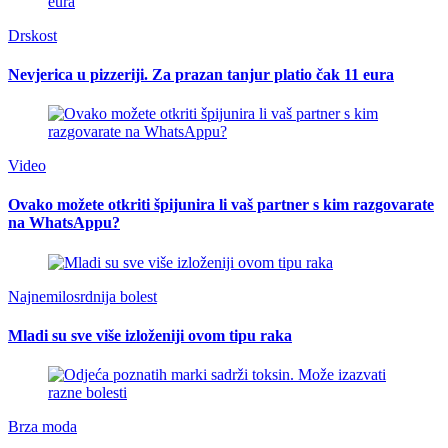
Drskost
Nevjerica u pizzeriji. Za prazan tanjur platio čak 11 eura
Video
Ovako možete otkriti špijunira li vaš partner s kim razgovarate
na WhatsAppu?
Najnemilosrdnija bolest
Mladi su sve više izloženiji ovom tipu raka
Brza moda