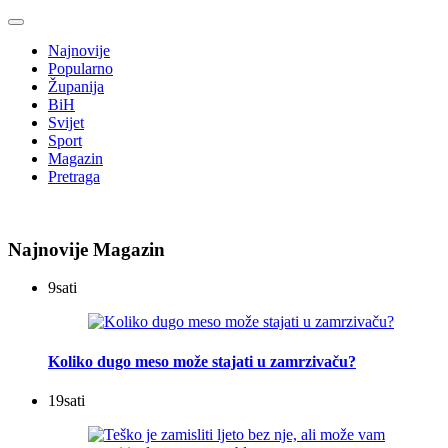
Najnovije
Popularno
Županija
BiH
Svijet
Sport
Magazin
Pretraga
Najnovije Magazin
9
sati
Koliko dugo meso može stajati u zamrzivaču?
19
sati