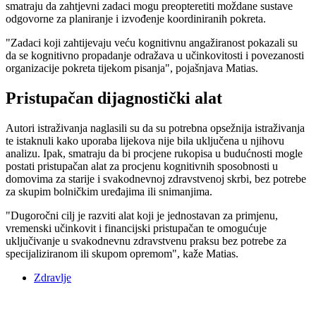
smatraju da zahtjevni zadaci mogu preopteretiti moždane sustave
odgovorne za planiranje i izvođenje koordiniranih pokreta.
"Zadaci koji zahtijevaju veću kognitivnu angažiranost pokazali su
da se kognitivno propadanje odražava u učinkovitosti i povezanosti
organizacije pokreta tijekom pisanja", pojašnjava Matias.
Pristupačan dijagnostički alat
Autori istraživanja naglasili su da su potrebna opsežnija istraživanja
te istaknuli kako uporaba lijekova nije bila uključena u njihovu
analizu. Ipak, smatraju da bi procjene rukopisa u budućnosti mogle
postati pristupačan alat za procjenu kognitivnih sposobnosti u
domovima za starije i svakodnevnoj zdravstvenoj skrbi, bez potrebe
za skupim bolničkim uređajima ili snimanjima.
"Dugoročni cilj je razviti alat koji je jednostavan za primjenu,
vremenski učinkovit i financijski pristupačan te omogućuje
uključivanje u svakodnevnu zdravstvenu praksu bez potrebe za
specijaliziranom ili skupom opremom", kaže Matias.
Zdravlje