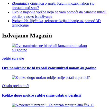
Zbunjujuća činjenica o smrti: Radi li mozak nakon što
prestane rad srca?
Ovo je najbolja vježba koja će vam pomoći da ostanete mladi,
otkrilo je novo istraživanje
Pothvat bh. liječnika, rekonstrukcija lubanje uz pomoć 3D
tehnologije
Izdvajamo Magazin
Jedite zdravije
Ove namirnice ne bi trebali konzumirati nakon 40.godine
Ostalo preko noći
Koliko dugo mokro rublje smije ostati u perilici?