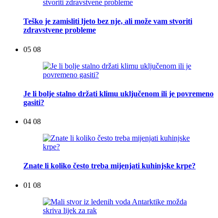
Teško je zamisliti ljeto bez nje, ali može vam stvoriti
zdravstvene probleme
05 08
Je li bolje stalno držati klimu uključenom ili je povremeno
gasiti?
04 08
Znate li koliko često treba mijenjati kuhinjske krpe?
01 08