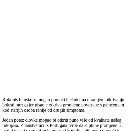
Rukopis bi uskoro mogao pomoći liječnicima u ranijem otkrivanju
bolesti mozga jer pisanje otkriva promjene povezane s pamćenjem
kod starijih osoba ranije od drugih simptoma.
Jedan potez olovke mogao bi otkriti puno više od kvalitete našeg
rukopisa. Znanstvenici iz Portugala tvrde da suptilne promjene u
brzini pisanja, organizaciji poteza i koordinaciji mogu pomoći u