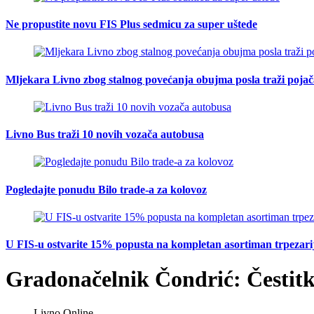
Ne propustite novu FIS Plus sedmicu za super uštede
Mljekara Livno zbog stalnog povećanja obujma posla traži poja
Livno Bus traži 10 novih vozača autobusa
Pogledajte ponudu Bilo trade-a za kolovoz
U FIS-u ostvarite 15% popusta na kompletan asortiman trpezarijsk
Gradonačelnik Čondrić: Čestit
Livno Online