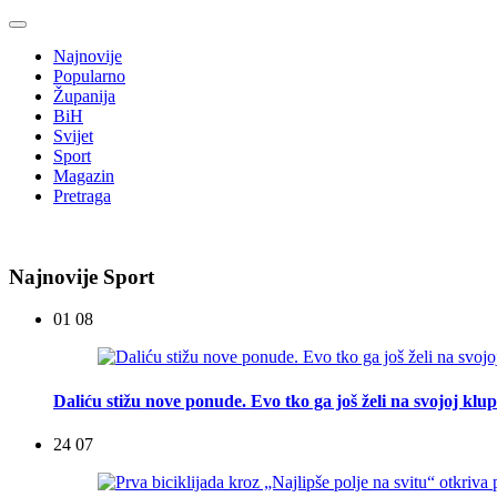
Najnovije
Popularno
Županija
BiH
Svijet
Sport
Magazin
Pretraga
Najnovije Sport
01 08
Daliću stižu nove ponude. Evo tko ga još želi na svojoj klup
24 07