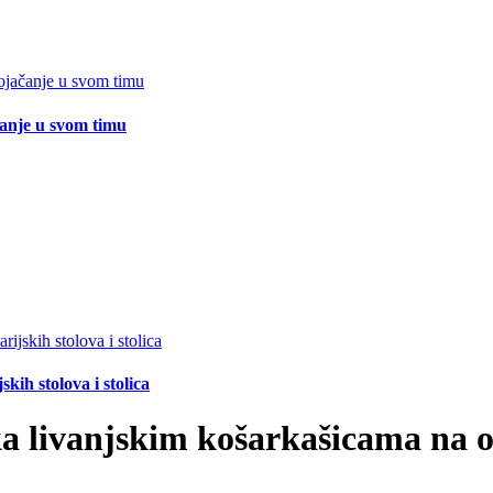
čanje u svom timu
ih stolova i stolica
ka livanjskim košarkašicama na 