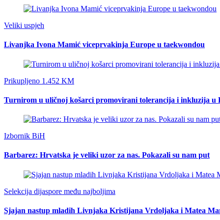
Veliki uspjeh
Livanjka Ivona Mamić viceprvakinja Europe u taekwondou
Prikupljeno 1.452 KM
Turnirom u uličnoj košarci promovirani tolerancija i inkluzija u
Izbornik BiH
Barbarez: Hrvatska je veliki uzor za nas. Pokazali su nam put
Selekcija dijaspore među najboljima
Sjajan nastup mladih Livnjaka Kristijana Vrdoljaka i Matea M