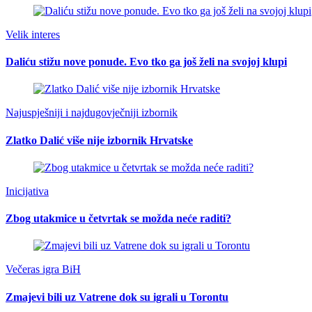
Velik interes
Daliću stižu nove ponude. Evo tko ga još želi na svojoj klupi
Najuspješniji i najdugovječniji izbornik
Zlatko Dalić više nije izbornik Hrvatske
Inicijativa
Zbog utakmice u četvrtak se možda neće raditi?
Večeras igra BiH
Zmajevi bili uz Vatrene dok su igrali u Torontu