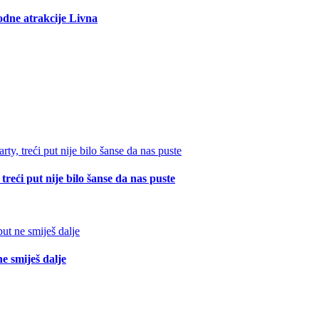
rodne atrakcije Livna
reći put nije bilo šanse da nas puste
e smiješ dalje