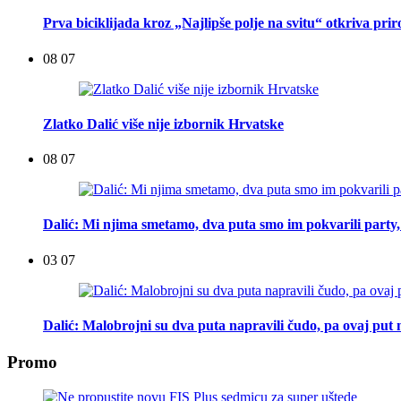
Prva biciklijada kroz „Najlipše polje na svitu“ otkriva pri
08 07
Zlatko Dalić više nije izbornik Hrvatske
08 07
Dalić: Mi njima smetamo, dva puta smo im pokvarili party, t
03 07
Dalić: Malobrojni su dva puta napravili čudo, pa ovaj put n
Promo