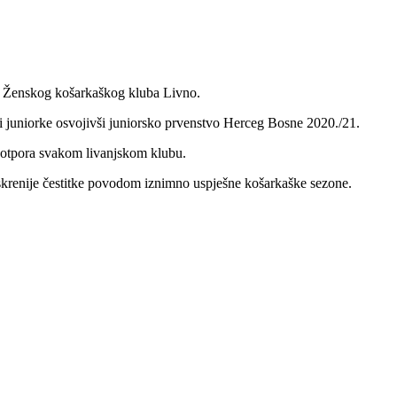
ice Ženskog košarkaškog kluba Livno.
 juniorke osvojivši juniorsko prvenstvo Herceg Bosne 2020./21.
 potpora svakom livanjskom klubu.
krenije čestitke povodom iznimno uspješne košarkaške sezone.