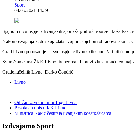
Sport
04.05.2021 14:39
Sjajnom nizu uspjeha livanjskih sportaša pridružile su se i košarkaš
Nakon osvajanja kadetskog zlata svojim uspjehom obradovale su nas i
Grad Livno ponosan je na sve uspjehe livanjskih sportaša i bit ćemo
Svim članicama ŽKK Livno, trenerima i Upravi kluba upućujem najis
Gradonačelnik Livna, Darko Čondrić
Livno
Održan završni turnir Lige Livna
Besplatan upis u KK Livno
Ministrica Nakić čestitala livanjskim košarkašicama
Izdvajamo Sport