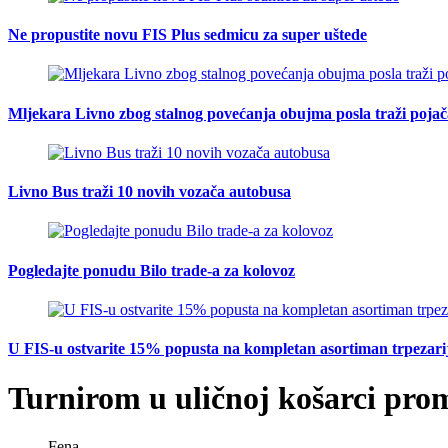
Ne propustite novu FIS Plus sedmicu za super uštede
Mljekara Livno zbog stalnog povećanja obujma posla traži poja
Livno Bus traži 10 novih vozača autobusa
Pogledajte ponudu Bilo trade-a za kolovoz
U FIS-u ostvarite 15% popusta na kompletan asortiman trpezarijsk
Turnirom u uličnoj košarci prom
Fena