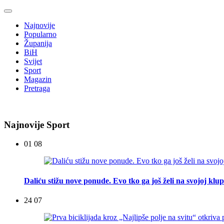
Najnovije
Popularno
Županija
BiH
Svijet
Sport
Magazin
Pretraga
Najnovije Sport
01 08
Daliću stižu nove ponude. Evo tko ga još želi na svojoj klup
24 07