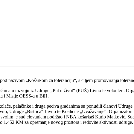
 pod nazivom „Košarkom za toleranciju“, s ciljem promoviranja tolerancij
koćama u razvoju iz Udruge „Put u život“ (PUŽ) Livno te volonteri. Orga
na i Misije OESS-a u BiH.
 kolače, palačinke i druga peciva građanima su ponudili članovi Udruge
o, Udruge „Bistrica“ Livno te Koalicije „Uvažavanje“. Organizatori su i
r svojim je sudjelovanjem podržao i NBA košarkaš Karlo Matković. Sudion
eno 1.452 KM za opremanje novog prostora i redovite aktivnosti udruge.