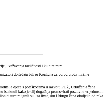
e, uvažavanja različitosti i kulture mira.
nizatori događaja bili su Koalicija za borbu protiv mržnje
 roditelja djece s poteškoćama u razvoju PUŽ, Udruženja žena
staknuli kako je cilj događaja promovirati pozitivne vrijednosti i
ici turnira igrali su i za livanjsku Udrugu žena oboljelih od raka