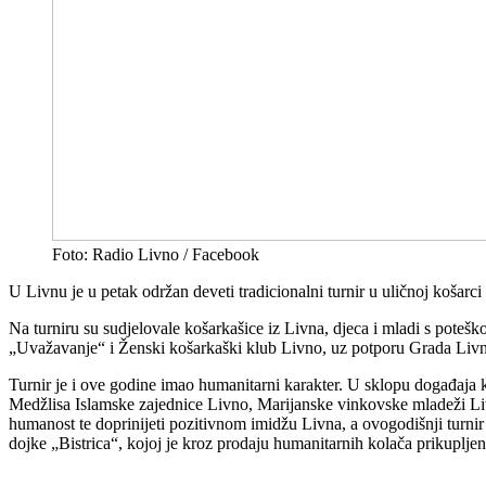
Foto: Radio Livno / Facebook
U Livnu je u petak održan deveti tradicionalni turnir u uličnoj košarci
Na turniru su sudjelovale košarkašice iz Livna, djeca i mladi s poteš
„Uvažavanje“ i Ženski košarkaški klub Livno, uz potporu Grada Liv
Turnir je i ove godine imao humanitarni karakter. U sklopu događaja
Medžlisa Islamske zajednice Livno, Marijanske vinkovske mladeži Livn
humanost te doprinijeti pozitivnom imidžu Livna, a ovogodišnji turni
dojke „Bistrica“, kojoj je kroz prodaju humanitarnih kolača prikuplj