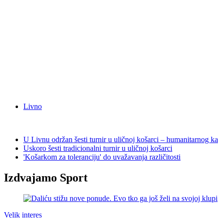
Livno
U Livnu održan šesti turnir u uličnoj košarci – humanitarnog ka
Uskoro šesti tradicionalni turnir u uličnoj košarci
'Košarkom za toleranciju' do uvažavanja različitosti
Izdvajamo Sport
Velik interes