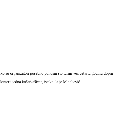
o su organizatori posebno ponosni što turnir već četvrtu godinu doprin
onter i jedna košarkašica“, istaknula je Mihaljević.