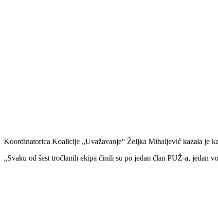
Koordinatorica Koalicije „Uvažavanje“ Željka Mihaljević kazala je kak
„Svaku od šest tročlanih ekipa činili su po jedan član PUŽ-a, jedan vol