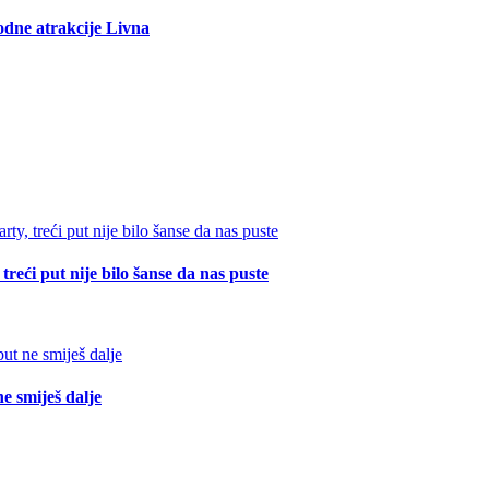
rodne atrakcije Livna
reći put nije bilo šanse da nas puste
e smiješ dalje