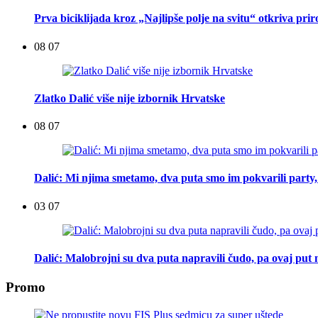
Prva biciklijada kroz „Najlipše polje na svitu“ otkriva pri
08 07
Zlatko Dalić više nije izbornik Hrvatske
08 07
Dalić: Mi njima smetamo, dva puta smo im pokvarili party, t
03 07
Dalić: Malobrojni su dva puta napravili čudo, pa ovaj put n
Promo