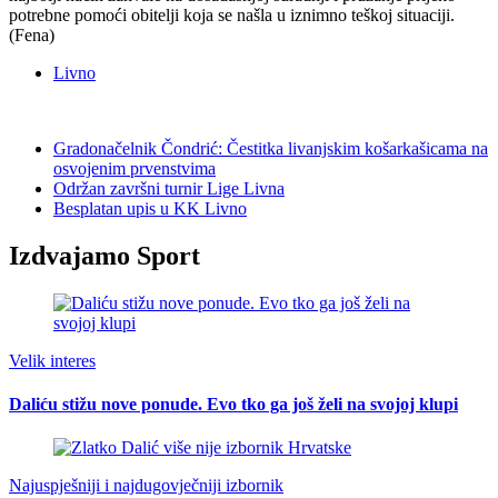
potrebne pomoći obitelji koja se našla u iznimno teškoj situaciji.
(Fena)
Livno
Gradonačelnik Čondrić: Čestitka livanjskim košarkašicama na
osvojenim prvenstvima
Održan završni turnir Lige Livna
Besplatan upis u KK Livno
Izdvajamo Sport
Velik interes
Daliću stižu nove ponude. Evo tko ga još želi na svojoj klupi
Najuspješniji i najdugovječniji izbornik