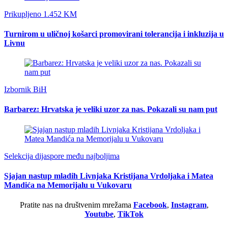
Prikupljeno 1.452 KM
Turnirom u uličnoj košarci promovirani tolerancija i inkluzija u
Livnu
Izbornik BiH
Barbarez: Hrvatska je veliki uzor za nas. Pokazali su nam put
Selekcija dijaspore među najboljima
Sjajan nastup mladih Livnjaka Kristijana Vrdoljaka i Matea
Mandića na Memorijalu u Vukovaru
Pratite nas na društvenim mrežama
Facebook
,
Instagram
,
Youtube
,
TikTok