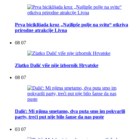
Prva biciklijada kroz „Najlipše polje na svitu“ otkriva
prirodne atrakcije Livna
08 07
Zlatko Dalić više nije izbornik Hrvatske
08 07
Dalić: Mi njima smetamo, dva puta smo im pokvarili
party, treći put nije bilo šanse da nas puste
03 07