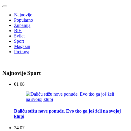
Najnovije
Popularno
Županija
BiH
Svijet
Sport
Magazin
Pretraga
Najnovije Sport
01 08
Daliću stižu nove ponude. Evo tko ga još želi na svojoj
klupi
24 07