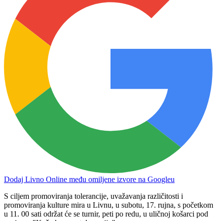
Dodaj Livno Online među omiljene izvore na Googleu
S ciljem promoviranja tolerancije, uvažavanja različitosti i
promoviranja kulture mira u Livnu, u subotu, 17. rujna, s početkom
u 11. 00 sati održat će se turnir, peti po redu, u uličnoj košarci pod