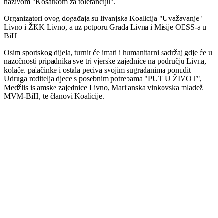
nazivom "Košarkom za toleranciju".
Organizatori ovog događaja su livanjska Koalicija "Uvažavanje"
Livno i ŽKK Livno, a uz potporu Grada Livna i Misije OESS-a u
BiH.
Osim sportskog dijela, turnir će imati i humanitarni sadržaj gdje će u
nazočnosti pripadnika sve tri vjerske zajednice na području Livna,
kolače, palačinke i ostala peciva svojim sugrađanima ponudit
Udruga roditelja djece s posebnim potrebama "PUT U ŽIVOT",
Medžlis islamske zajednice Livno, Marijanska vinkovska mladež
MVM-BiH, te članovi Koalicije.