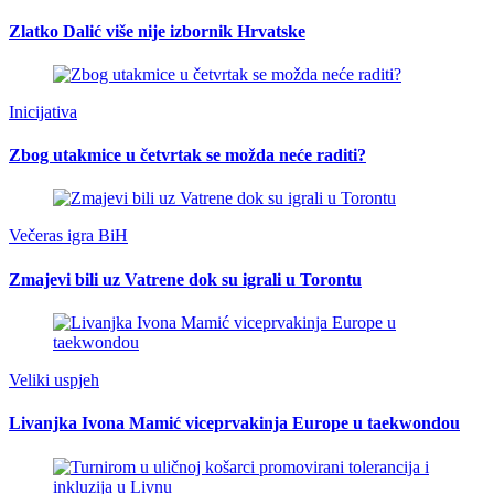
Zlatko Dalić više nije izbornik Hrvatske
Inicijativa
Zbog utakmice u četvrtak se možda neće raditi?
Večeras igra BiH
Zmajevi bili uz Vatrene dok su igrali u Torontu
Veliki uspjeh
Livanjka Ivona Mamić viceprvakinja Europe u taekwondou