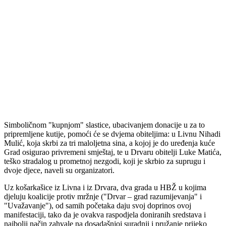
Simboličnom "kupnjom" slastice, ubacivanjem donacije u za to
pripremljene kutije, pomoći će se dvjema obiteljima: u Livnu Nihadi
Mulić, koja skrbi za tri maloljetna sina, a kojoj je do uređenja kuće
Grad osigurao privremeni smještaj, te u Drvaru obitelji Luke Matića,
teško stradalog u prometnoj nezgodi, koji je skrbio za suprugu i
dvoje djece, naveli su organizatori.
Uz košarkašice iz Livna i iz Drvara, dva grada u HBŽ u kojima
djeluju koalicije protiv mržnje ("Drvar – grad razumijevanja" i
"Uvažavanje"), od samih početaka daju svoj doprinos ovoj
manifestaciji, tako da je ovakva raspodjela doniranih sredstava i
najbolji način zahvale na dosadašnjoj suradnji i pružanje prijeko