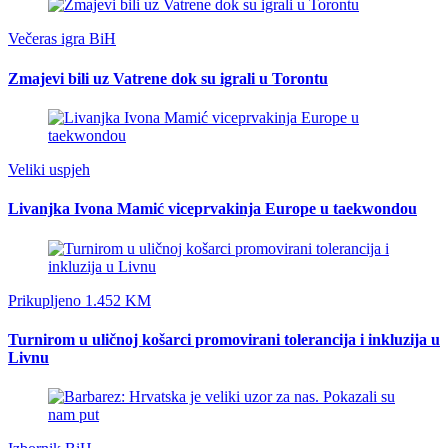
Večeras igra BiH
Zmajevi bili uz Vatrene dok su igrali u Torontu
Veliki uspjeh
Livanjka Ivona Mamić viceprvakinja Europe u taekwondou
Prikupljeno 1.452 KM
Turnirom u uličnoj košarci promovirani tolerancija i inkluzija u
Livnu