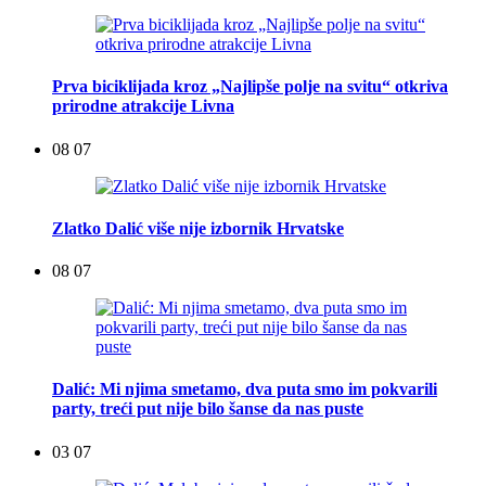
Prva biciklijada kroz „Najlipše polje na svitu“ otkriva
prirodne atrakcije Livna
08 07
Zlatko Dalić više nije izbornik Hrvatske
08 07
Dalić: Mi njima smetamo, dva puta smo im pokvarili
party, treći put nije bilo šanse da nas puste
03 07