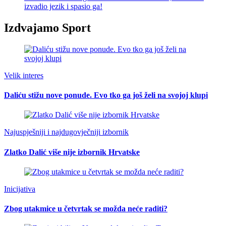
izvadio jezik i spasio ga!
Izdvajamo Sport
Velik interes
Daliću stižu nove ponude. Evo tko ga još želi na svojoj klupi
Najuspješniji i najdugovječniji izbornik
Zlatko Dalić više nije izbornik Hrvatske
Inicijativa
Zbog utakmice u četvrtak se možda neće raditi?