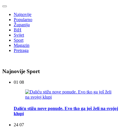
Najnovije
Popularno
Županija
BiH
Svijet
Sport
Magazin
Pretraga
Najnovije Sport
01 08
Daliću stižu nove ponude. Evo tko ga još želi na svojoj
klupi
24 07