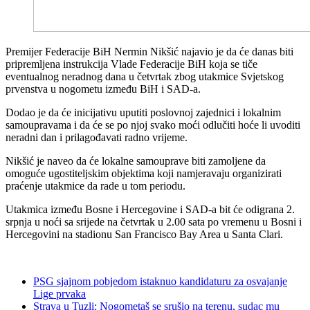
Premijer Federacije BiH Nermin Nikšić najavio je da će danas biti
pripremljena instrukcija Vlade Federacije BiH koja se tiče
eventualnog neradnog dana u četvrtak zbog utakmice Svjetskog
prvenstva u nogometu između BiH i SAD-a.
Dodao je da će inicijativu uputiti poslovnoj zajednici i lokalnim
samoupravama i da će se po njoj svako moći odlučiti hoće li uvoditi
neradni dan i prilagođavati radno vrijeme.
Nikšić je naveo da će lokalne samouprave biti zamoljene da
omoguće ugostiteljskim objektima koji namjeravaju organizirati
praćenje utakmice da rade u tom periodu.
Utakmica između Bosne i Hercegovine i SAD-a bit će odigrana 2.
srpnja u noći sa srijede na četvrtak u 2.00 sata po vremenu u Bosni i
Hercegovini na stadionu San Francisco Bay Area u Santa Clari.
PSG sjajnom pobjedom istaknuo kandidaturu za osvajanje
Lige prvaka
Strava u Tuzli: Nogometaš se srušio na terenu, sudac mu