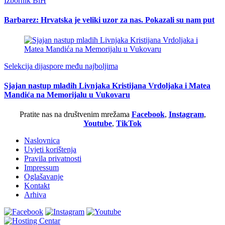
Izbornik BiH
Barbarez: Hrvatska je veliki uzor za nas. Pokazali su nam put
Selekcija dijaspore među najboljima
Sjajan nastup mladih Livnjaka Kristijana Vrdoljaka i Matea
Mandića na Memorijalu u Vukovaru
Pratite nas na društvenim mrežama
Facebook
,
Instagram
,
Youtube
,
TikTok
Naslovnica
Uvjeti korištenja
Pravila privatnosti
Impressum
Oglašavanje
Kontakt
Arhiva