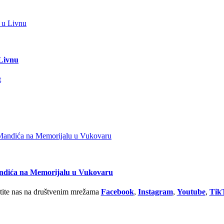
 Livnu
andića na Memorijalu u Vukovaru
tite nas na društvenim mrežama
Facebook
,
Instagram
,
Youtube
,
Tik