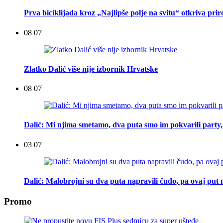
Prva biciklijada kroz „Najlipše polje na svitu“ otkriva pri
08 07
Zlatko Dalić više nije izbornik Hrvatske
08 07
Dalić: Mi njima smetamo, dva puta smo im pokvarili party, t
03 07
Dalić: Malobrojni su dva puta napravili čudo, pa ovaj put n
Promo