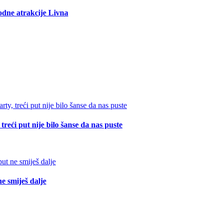
rodne atrakcije Livna
reći put nije bilo šanse da nas puste
e smiješ dalje