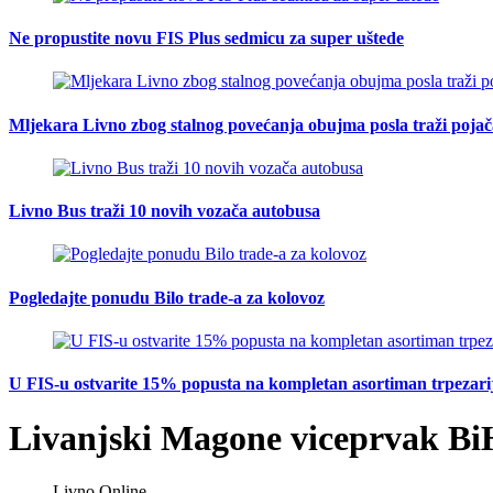
Ne propustite novu FIS Plus sedmicu za super uštede
Mljekara Livno zbog stalnog povećanja obujma posla traži poja
Livno Bus traži 10 novih vozača autobusa
Pogledajte ponudu Bilo trade-a za kolovoz
U FIS-u ostvarite 15% popusta na kompletan asortiman trpezarijsk
Livanjski Magone viceprvak Bi
Livno Online