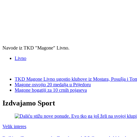
Navode iz TKD "Magone" Livno.
Livno
TKD Magone Livno ugostio klubove iz Mostara, Posušja i Tom
Magone osvojio 20 medalja u Prijedoru
Magone bogatiji za 10 crnih pojaseva
Izdvajamo Sport
Velik interes