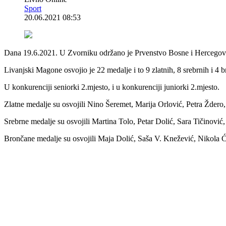
Sport
20.06.2021 08:53
Dana 19.6.2021. U Zvorniku održano je Prvenstvo Bosne i Hercegovin
Livanjski Magone osvojio je 22 medalje i to 9 zlatnih, 8 srebrnih i 
U konkurenciji seniorki 2.mjesto, i u konkurenciji juniorki 2.mjesto.
Zlatne medalje su osvojili Nino Šeremet, Marija Orlović, Petra Ždero,
Srebrne medalje su osvojili Martina Tolo, Petar Dolić, Sara Tičinović
Brončane medalje su osvojili Maja Dolić, Saša V. Knežević, Nikola Ć