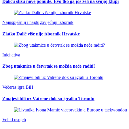
Daliću stižu nove ponude. Evo tko ga još želi na svojoj klupi
Najuspješniji i najdugovječniji izbornik
Zlatko Dalić više nije izbornik Hrvatske
Inicijativa
Zbog utakmice u četvrtak se možda neće raditi?
Večeras igra BiH
Zmajevi bili uz Vatrene dok su igrali u Torontu
Veliki uspjeh