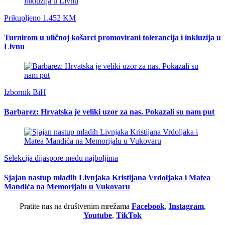
Prikupljeno 1.452 KM
Turnirom u uličnoj košarci promovirani tolerancija i inkluzija u
Livnu
Izbornik BiH
Barbarez: Hrvatska je veliki uzor za nas. Pokazali su nam put
Selekcija dijaspore među najboljima
Sjajan nastup mladih Livnjaka Kristijana Vrdoljaka i Matea
Mandića na Memorijalu u Vukovaru
Pratite nas na društvenim mrežama
Facebook
,
Instagram
,
Youtube
,
TikTok