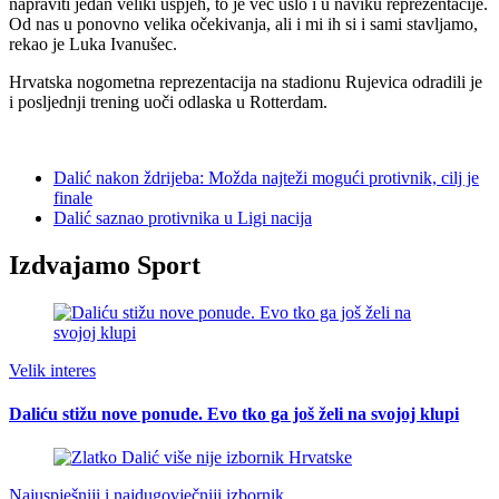
napraviti jedan veliki uspjeh, to je već ušlo i u naviku reprezentacije.
Od nas u ponovno velika očekivanja, ali i mi ih si i sami stavljamo,
rekao je Luka Ivanušec.
Hrvatska nogometna reprezentacija na stadionu Rujevica odradili je
i posljednji trening uoči odlaska u Rotterdam.
Dalić nakon ždrijeba: Možda najteži mogući protivnik, cilj je
finale
Dalić saznao protivnika u Ligi nacija
Izdvajamo Sport
Velik interes
Daliću stižu nove ponude. Evo tko ga još želi na svojoj klupi
Najuspješniji i najdugovječniji izbornik