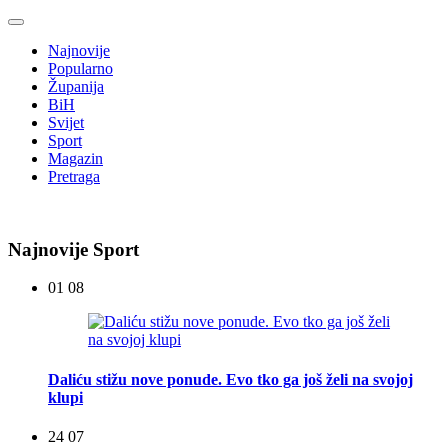
Najnovije
Popularno
Županija
BiH
Svijet
Sport
Magazin
Pretraga
Najnovije Sport
01 08
Daliću stižu nove ponude. Evo tko ga još želi na svojoj
klupi
24 07