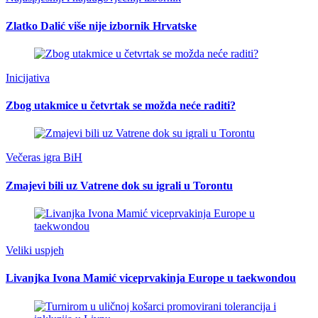
Zlatko Dalić više nije izbornik Hrvatske
Inicijativa
Zbog utakmice u četvrtak se možda neće raditi?
Večeras igra BiH
Zmajevi bili uz Vatrene dok su igrali u Torontu
Veliki uspjeh
Livanjka Ivona Mamić viceprvakinja Europe u taekwondou