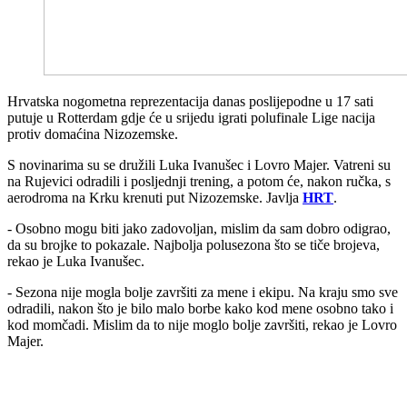
Hrvatska nogometna reprezentacija danas poslijepodne u 17 sati
putuje u Rotterdam gdje će u srijedu igrati polufinale Lige nacija
protiv domaćina Nizozemske.
S novinarima su se družili Luka Ivanušec i Lovro Majer. Vatreni su
na Rujevici odradili i posljednji trening, a potom će, nakon ručka, s
aerodroma na Krku krenuti put Nizozemske. Javlja
HRT
.
- Osobno mogu biti jako zadovoljan, mislim da sam dobro odigrao,
da su brojke to pokazale. Najbolja polusezona što se tiče brojeva,
rekao je Luka Ivanušec.
- Sezona nije mogla bolje završiti za mene i ekipu. Na kraju smo sve
odradili, nakon što je bilo malo borbe kako kod mene osobno tako i
kod momčadi. Mislim da to nije moglo bolje završiti, rekao je Lovro
Majer.