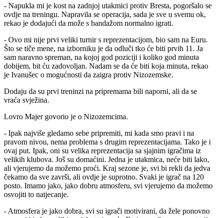
- Napukla mi je kost na zadnjoj utakmici protiv Bresta, pogoršalo se
ovdje na treningu. Napravila se operacija, sada je sve u svemu ok,
rekao je dodajući da može s bandažom normalno igrati.
- Ovo mi nije prvi veliki turnir s reprezentacijom, bio sam na Euru.
Što se tiče mene, na izborniku je da odluči tko će biti prvih 11. Ja
sam naravno spreman, na kojoj god poziciji i koliko god minuta
dobijem, bit ću zadovoljan. Nadam se da će biti koja minuta, rekao
je Ivanušec o mogućnosti da zaigra protiv Nizozemske.
Dodaju da su prvi treninzi na pripremama bili naporni, ali da se
vraća svježina.
Lovro Majer govorio je o Nizozemcima.
- Ipak najviše gledamo sebe pripremiti, mi kada smo pravi i na
pravom nivou, nema problema s drugim reprezentacijama. Tako je i
ovaj put. Ipak, oni su velika reprezentacija sa sjajnim igračima iz
velikih klubova. Još su domaćini. Jedna je utakmica, neće biti lako,
ali vjerujemo da možemo proći. Kraj sezone je, svi bi rekli da jedva
čekamo da sve završi, ali ovdje je suprotno. Svaki je igrač na 120
posto. Imamo jako, jako dobru atmosferu, svi vjerujemo da možemo
osvojiti to natjecanje.
- Atmosfera je jako dobra, svi su igrači motivirani, da žele ponovno