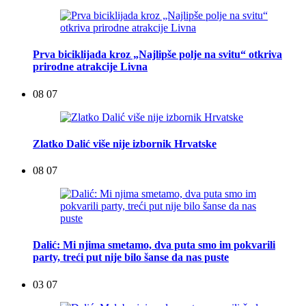
Prva biciklijada kroz „Najlipše polje na svitu“ otkriva
prirodne atrakcije Livna
08 07
Zlatko Dalić više nije izbornik Hrvatske
08 07
Dalić: Mi njima smetamo, dva puta smo im pokvarili
party, treći put nije bilo šanse da nas puste
03 07