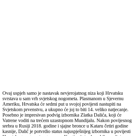
Ovaj uspjeh samo je nastavak nevjerojatnog niza koji Hrvatsku
svrstava u sam vrh svjetskog nogometa. Plasmanom u Sjevernu
Ameriku, Hrvatska će sedmi put u svojoj povijesti nastupiti na
Svjetskom prvenstvu, a ukupno će joj to biti 14. veliko natjecanje.
Posebno je impresivan podvig izbornika Zlatka Dalića, koji će
Vatrene voditi na trećem uzastopnom Mundijalu. Nakon povijesnog
srebra u Rusiji 2018. godine i sjajne bronce u Kataru četiri godine
kasnije, Dalić je potvrdio status najuspješnijeg izbornika u povijesti