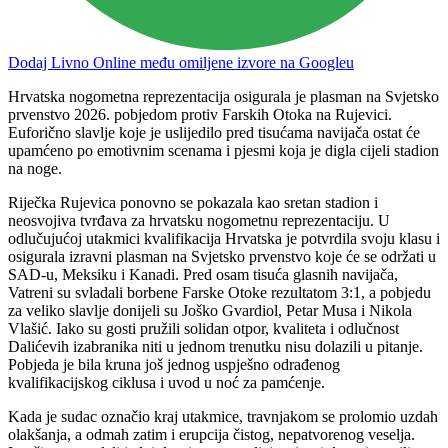
Dodaj Livno Online među omiljene izvore na Googleu
Hrvatska nogometna reprezentacija osigurala je plasman na Svjetsko
prvenstvo 2026. pobjedom protiv Farskih Otoka na Rujevici.
Euforično slavlje koje je uslijedilo pred tisućama navijača ostat će
upamćeno po emotivnim scenama i pjesmi koja je digla cijeli stadion
na noge.
Riječka Rujevica ponovno se pokazala kao sretan stadion i
neosvojiva tvrđava za hrvatsku nogometnu reprezentaciju. U
odlučujućoj utakmici kvalifikacija Hrvatska je potvrdila svoju klasu i
osigurala izravni plasman na Svjetsko prvenstvo koje će se održati u
SAD-u, Meksiku i Kanadi. Pred osam tisuća glasnih navijača,
Vatreni su svladali borbene Farske Otoke rezultatom 3:1, a pobjedu
za veliko slavlje donijeli su Joško Gvardiol, Petar Musa i Nikola
Vlašić. Iako su gosti pružili solidan otpor, kvaliteta i odlučnost
Dalićevih izabranika niti u jednom trenutku nisu dolazili u pitanje.
Pobjeda je bila kruna još jednog uspješno odrađenog
kvalifikacijskog ciklusa i uvod u noć za pamćenje.
Kada je sudac označio kraj utakmice, travnjakom se prolomio uzdah
olakšanja, a odmah zatim i erupcija čistog, nepatvorenog veselja.