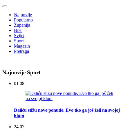
Najnovije
Popularno
Županija
BiH
Svijet
Sport
Magazin
Pretraga
Najnovije Sport
01 08
Daliću stižu nove ponude. Evo tko ga još želi na svojoj
klupi
24 07