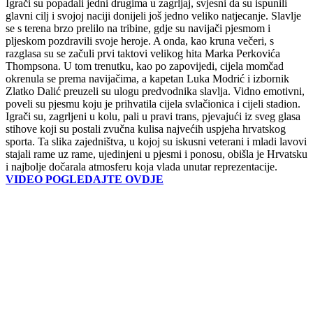
Igrači su popadali jedni drugima u zagrljaj, svjesni da su ispunili
glavni cilj i svojoj naciji donijeli još jedno veliko natjecanje. Slavlje
se s terena brzo prelilo na tribine, gdje su navijači pjesmom i
pljeskom pozdravili svoje heroje. A onda, kao kruna večeri, s
razglasa su se začuli prvi taktovi velikog hita Marka Perkovića
Thompsona. U tom trenutku, kao po zapovijedi, cijela momčad
okrenula se prema navijačima, a kapetan Luka Modrić i izbornik
Zlatko Dalić preuzeli su ulogu predvodnika slavlja. Vidno emotivni,
poveli su pjesmu koju je prihvatila cijela svlačionica i cijeli stadion.
Igrači su, zagrljeni u kolu, pali u pravi trans, pjevajući iz sveg glasa
stihove koji su postali zvučna kulisa najvećih uspjeha hrvatskog
sporta. Ta slika zajedništva, u kojoj su iskusni veterani i mladi lavovi
stajali rame uz rame, ujedinjeni u pjesmi i ponosu, obišla je Hrvatsku
i najbolje dočarala atmosferu koja vlada unutar reprezentacije.
VIDEO POGLEDAJTE OVDJE