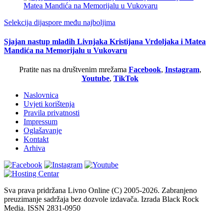
Selekcija dijaspore među najboljima
Sjajan nastup mladih Livnjaka Kristijana Vrdoljaka i Matea
Mandića na Memorijalu u Vukovaru
Pratite nas na društvenim mrežama
Facebook
,
Instagram
,
Youtube
,
TikTok
Naslovnica
Uvjeti korištenja
Pravila privatnosti
Impressum
Oglašavanje
Kontakt
Arhiva
Sva prava pridržana Livno Online (C) 2005-2026. Zabranjeno
preuzimanje sadržaja bez dozvole izdavača. Izrada Black Rock
Media. ISSN 2831-0950