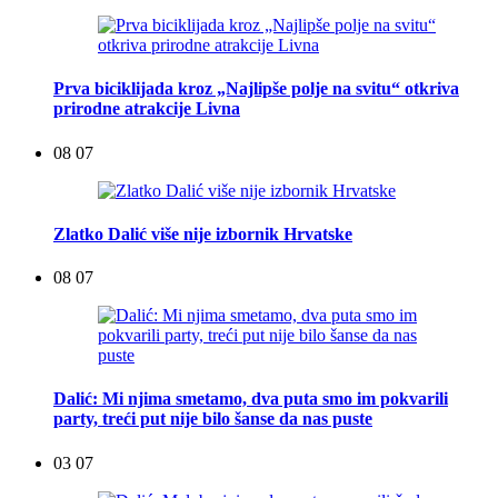
Prva biciklijada kroz „Najlipše polje na svitu“ otkriva
prirodne atrakcije Livna
08 07
Zlatko Dalić više nije izbornik Hrvatske
08 07
Dalić: Mi njima smetamo, dva puta smo im pokvarili
party, treći put nije bilo šanse da nas puste
03 07