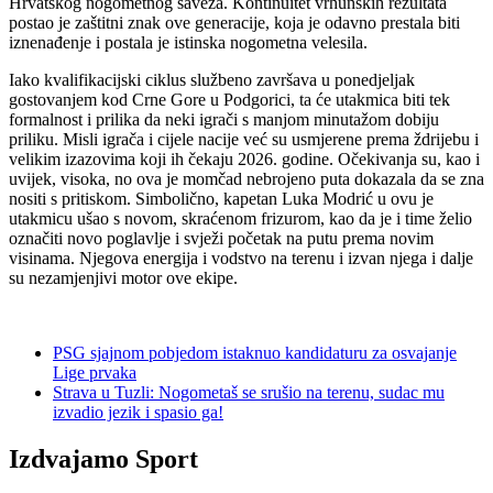
Hrvatskog nogometnog saveza. Kontinuitet vrhunskih rezultata
postao je zaštitni znak ove generacije, koja je odavno prestala biti
iznenađenje i postala je istinska nogometna velesila.
Iako kvalifikacijski ciklus službeno završava u ponedjeljak
gostovanjem kod Crne Gore u Podgorici, ta će utakmica biti tek
formalnost i prilika da neki igrači s manjom minutažom dobiju
priliku. Misli igrača i cijele nacije već su usmjerene prema ždrijebu i
velikim izazovima koji ih čekaju 2026. godine. Očekivanja su, kao i
uvijek, visoka, no ova je momčad nebrojeno puta dokazala da se zna
nositi s pritiskom. Simbolično, kapetan Luka Modrić u ovu je
utakmicu ušao s novom, skraćenom frizurom, kao da je i time želio
označiti novo poglavlje i svježi početak na putu prema novim
visinama. Njegova energija i vodstvo na terenu i izvan njega i dalje
su nezamjenjivi motor ove ekipe.
PSG sjajnom pobjedom istaknuo kandidaturu za osvajanje
Lige prvaka
Strava u Tuzli: Nogometaš se srušio na terenu, sudac mu
izvadio jezik i spasio ga!
Izdvajamo Sport