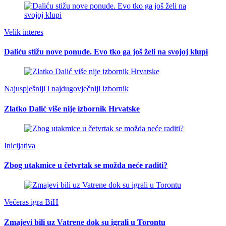
Velik interes
Daliću stižu nove ponude. Evo tko ga još želi na svojoj klupi
Najuspješniji i najdugovječniji izbornik
Zlatko Dalić više nije izbornik Hrvatske
Inicijativa
Zbog utakmice u četvrtak se možda neće raditi?
Večeras igra BiH
Zmajevi bili uz Vatrene dok su igrali u Torontu