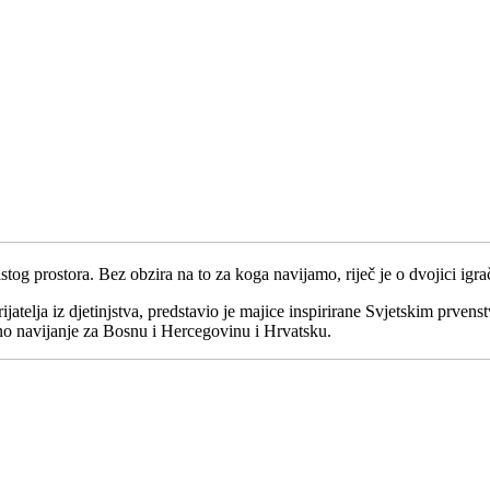
tog prostora. Bez obzira na to za koga navijamo, riječ je o dvojici igra
rijatelja iz djetinjstva, predstavio je majice inspirirane Svjetskim p
bno navijanje za Bosnu i Hercegovinu i Hrvatsku.