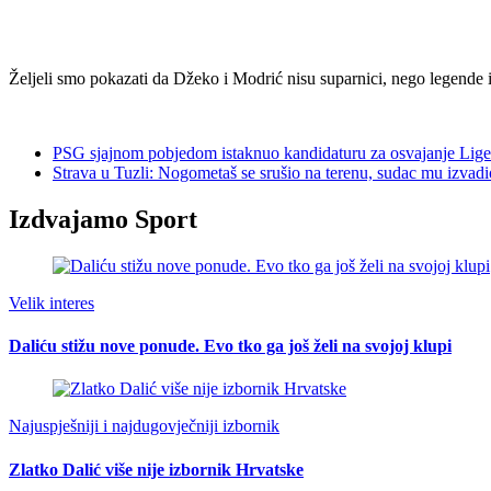
Željeli smo pokazati da Džeko i Modrić nisu suparnici, nego legende is
PSG sjajnom pobjedom istaknuo kandidaturu za osvajanje Lige
Strava u Tuzli: Nogometaš se srušio na terenu, sudac mu izvadio
Izdvajamo Sport
Velik interes
Daliću stižu nove ponude. Evo tko ga još želi na svojoj klupi
Najuspješniji i najdugovječniji izbornik
Zlatko Dalić više nije izbornik Hrvatske