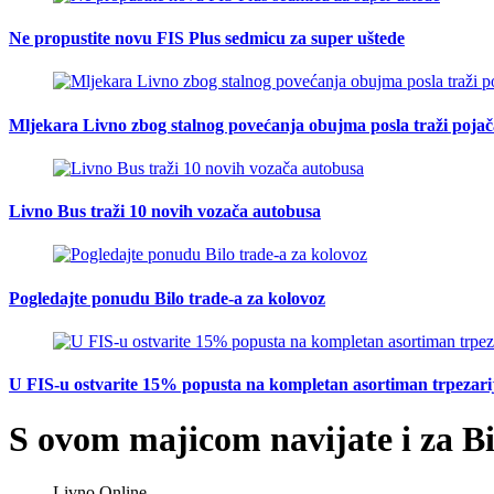
Ne propustite novu FIS Plus sedmicu za super uštede
Mljekara Livno zbog stalnog povećanja obujma posla traži poja
Livno Bus traži 10 novih vozača autobusa
Pogledajte ponudu Bilo trade-a za kolovoz
U FIS-u ostvarite 15% popusta na kompletan asortiman trpezarijsk
S ovom majicom navijate i za B
Livno Online