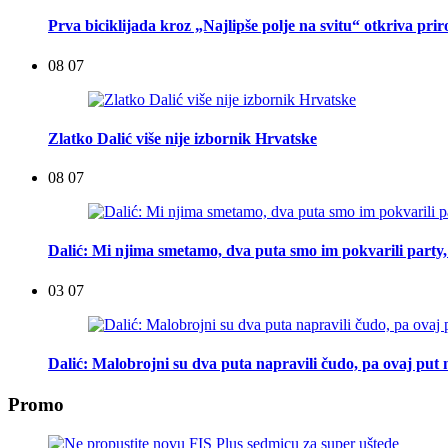
Prva biciklijada kroz „Najlipše polje na svitu“ otkriva pri
08 07
Zlatko Dalić više nije izbornik Hrvatske
08 07
Dalić: Mi njima smetamo, dva puta smo im pokvarili party, t
03 07
Dalić: Malobrojni su dva puta napravili čudo, pa ovaj put n
Promo