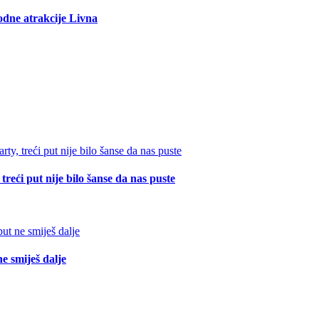
rodne atrakcije Livna
reći put nije bilo šanse da nas puste
e smiješ dalje