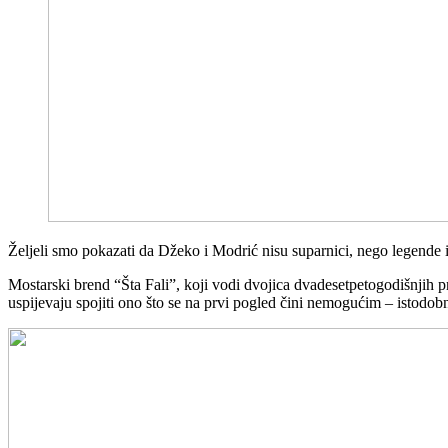
Željeli smo pokazati da Džeko i Modrić nisu suparnici, nego legende is
Mostarski brend “Šta Fali”, koji vodi dvojica dvadesetpetogodišnjih p
uspijevaju spojiti ono što se na prvi pogled čini nemogućim – istodo