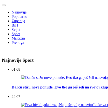
Najnovije
Popularno
Županija
BiH
Svijet
Sport
Magazin
Pretraga
Najnovije Sport
01 08
Daliću stižu nove ponude. Evo tko ga još želi na svojoj klup
24 07