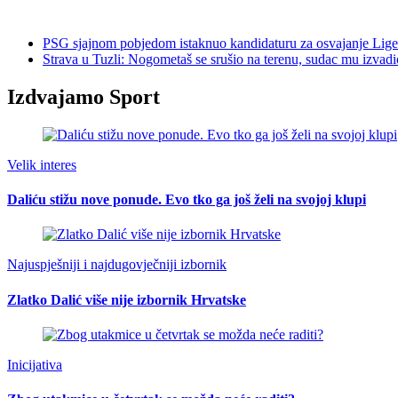
PSG sjajnom pobjedom istaknuo kandidaturu za osvajanje Lige
Strava u Tuzli: Nogometaš se srušio na terenu, sudac mu izvadio
Izdvajamo Sport
Velik interes
Daliću stižu nove ponude. Evo tko ga još želi na svojoj klupi
Najuspješniji i najdugovječniji izbornik
Zlatko Dalić više nije izbornik Hrvatske
Inicijativa