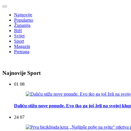
Najnovije
Popularno
Županija
BiH
Svijet
Sport
Magazin
Pretraga
Najnovije Sport
01 08
Daliću stižu nove ponude. Evo tko ga još želi na svojoj klup
24 07