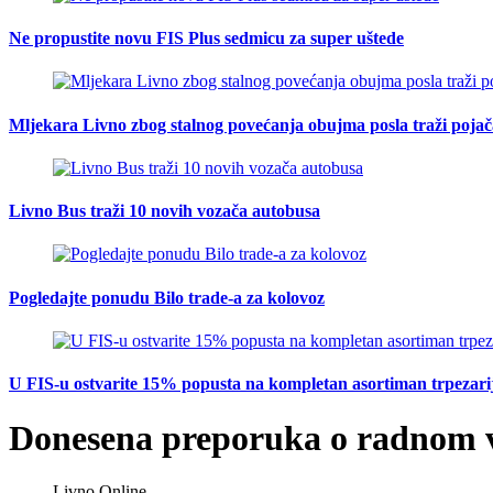
Ne propustite novu FIS Plus sedmicu za super uštede
Mljekara Livno zbog stalnog povećanja obujma posla traži poja
Livno Bus traži 10 novih vozača autobusa
Pogledajte ponudu Bilo trade-a za kolovoz
U FIS-u ostvarite 15% popusta na kompletan asortiman trpezarijsk
Donesena preporuka o radnom 
Livno Online