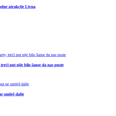
rodne atrakcije Livna
reći put nije bilo šanse da nas puste
e smiješ dalje