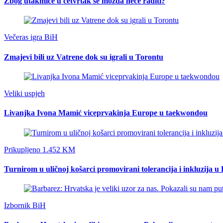
Zbog utakmice u četvrtak se možda neće raditi?
Večeras igra BiH
Zmajevi bili uz Vatrene dok su igrali u Torontu
Veliki uspjeh
Livanjka Ivona Mamić viceprvakinja Europe u taekwondou
Prikupljeno 1.452 KM
Turnirom u uličnoj košarci promovirani tolerancija i inkluzija u
Izbornik BiH