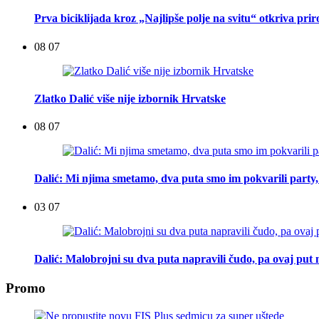
Prva biciklijada kroz „Najlipše polje na svitu“ otkriva pri
08 07
Zlatko Dalić više nije izbornik Hrvatske
08 07
Dalić: Mi njima smetamo, dva puta smo im pokvarili party, t
03 07
Dalić: Malobrojni su dva puta napravili čudo, pa ovaj put n
Promo