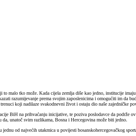
i to malo tko može. Kada cijela zemlja diše kao jedno, institucije imaju
kazati razumijevanje prema svojim zaposlenicima i omogućiti im da bud
 trenuci koji nadilaze svakodnevni život i ostaju dio naše zajedničke povi
eracije BiH na prihvaćanju inicijative, te poziva poslodavce da podrže 
aju da, unatoč svim razlikama, Bosna i Hercegovina može biti jedno.
 jednu od najvećih utakmica u povijesti bosanskohercegovačkog sporta - 