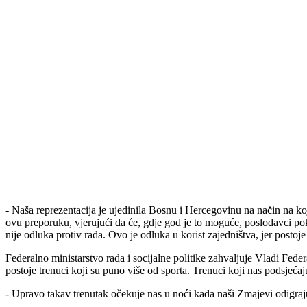
- Naša reprezentacija je ujedinila Bosnu i Hercegovinu na način na koj
ovu preporuku, vjerujući da će, gdje god je to moguće, poslodavci po
nije odluka protiv rada. Ovo je odluka u korist zajedništva, jer postoje
Federalno ministarstvo rada i socijalne politike zahvaljuje Vladi Fed
postoje trenuci koji su puno više od sporta. Trenuci koji nas podsjeć
- Upravo takav trenutak očekuje nas u noći kada naši Zmajevi odigraju