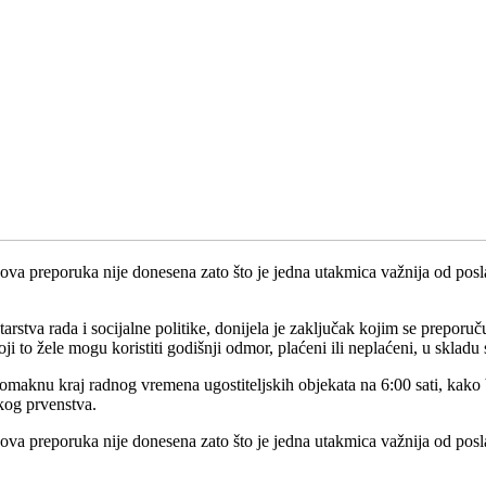
 ova preporuka nije donesena zato što je jedna utakmica važnija od posla,
rstva rada i socijalne politike, donijela je zaključak kojim se preporu
to žele mogu koristiti godišnji odmor, plaćeni ili neplaćeni, u skladu 
maknu kraj radnog vremena ugostiteljskih objekata na 6:00 sati, kako 
kog prvenstva.
 ova preporuka nije donesena zato što je jedna utakmica važnija od posla,