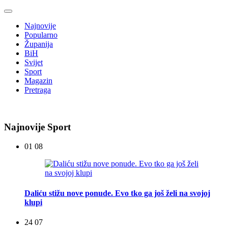
Najnovije
Popularno
Županija
BiH
Svijet
Sport
Magazin
Pretraga
Najnovije Sport
01 08
Daliću stižu nove ponude. Evo tko ga još želi na svojoj
klupi
24 07