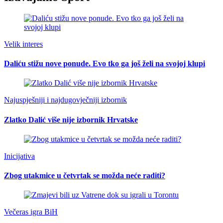
Velik interes
Daliću stižu nove ponude. Evo tko ga još želi na svojoj klupi
Najuspješniji i najdugovječniji izbornik
Zlatko Dalić više nije izbornik Hrvatske
Inicijativa
Zbog utakmice u četvrtak se možda neće raditi?
Večeras igra BiH