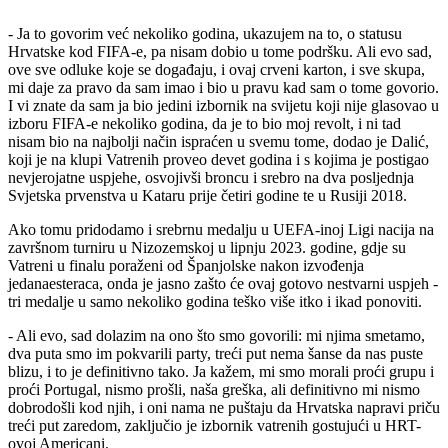
- Ja to govorim već nekoliko godina, ukazujem na to, o statusu
Hrvatske kod FIFA-e, pa nisam dobio u tome podršku. Ali evo sad,
ove sve odluke koje se događaju, i ovaj crveni karton, i sve skupa,
mi daje za pravo da sam imao i bio u pravu kad sam o tome govorio.
I vi znate da sam ja bio jedini izbornik na svijetu koji nije glasovao u
izboru FIFA-e nekoliko godina, da je to bio moj revolt, i ni tad
nisam bio na najbolji način ispraćen u svemu tome, dodao je Dalić,
koji je na klupi Vatrenih proveo devet godina i s kojima je postigao
nevjerojatne uspjehe, osvojivši broncu i srebro na dva posljednja
Svjetska prvenstva u Kataru prije četiri godine te u Rusiji 2018.
Ako tomu pridodamo i srebrnu medalju u UEFA-inoj Ligi nacija na
završnom turniru u Nizozemskoj u lipnju 2023. godine, gdje su
Vatreni u finalu poraženi od Španjolske nakon izvođenja
jedanaesteraca, onda je jasno zašto će ovaj gotovo nestvarni uspjeh -
tri medalje u samo nekoliko godina teško više itko i ikad ponoviti.
- Ali evo, sad dolazim na ono što smo govorili: mi njima smetamo,
dva puta smo im pokvarili party, treći put nema šanse da nas puste
blizu, i to je definitivno tako. Ja kažem, mi smo morali proći grupu i
proći Portugal, nismo prošli, naša greška, ali definitivno mi nismo
dobrodošli kod njih, i oni nama ne puštaju da Hrvatska napravi priču
treći put zaredom, zaključio je izbornik vatrenih gostujući u HRT-
ovoj Americani.