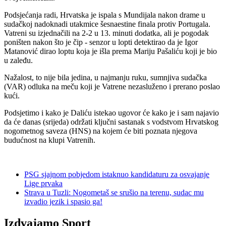
Podsjećanja radi, Hrvatska je ispala s Mundijala nakon drame u
sudačkoj nadoknadi utakmice šesnaestine finala protiv Portugala.
Vatreni su izjednačili na 2-2 u 13. minuti dodatka, ali je pogodak
poništen nakon što je čip - senzor u lopti detektirao da je Igor
Matanović dirao loptu koja je išla prema Mariju Pašaliću koji je bio
u zaleđu.
Nažalost, to nije bila jedina, u najmanju ruku, sumnjiva sudačka
(VAR) odluka na meču koji je Vatrene nezasluženo i prerano poslao
kući.
Podsjetimo i kako je Daliću istekao ugovor će kako je i sam najavio
da će danas (srijeda) održati ključni sastanak s vodstvom Hrvatskog
nogometnog saveza (HNS) na kojem će biti poznata njegova
budućnost na klupi Vatrenih.
PSG sjajnom pobjedom istaknuo kandidaturu za osvajanje
Lige prvaka
Strava u Tuzli: Nogometaš se srušio na terenu, sudac mu
izvadio jezik i spasio ga!
Izdvajamo Sport