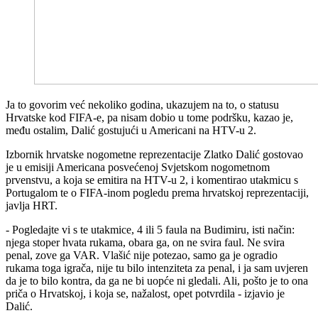
Ja to govorim već nekoliko godina, ukazujem na to, o statusu
Hrvatske kod FIFA-e, pa nisam dobio u tome podršku, kazao je,
među ostalim, Dalić gostujući u Americani na HTV-u 2.
Izbornik hrvatske nogometne reprezentacije Zlatko Dalić gostovao
je u emisiji Americana posvećenoj Svjetskom nogometnom
prvenstvu, a koja se emitira na HTV-u 2, i komentirao utakmicu s
Portugalom te o FIFA-inom pogledu prema hrvatskoj reprezentaciji,
javlja HRT.
- Pogledajte vi s te utakmice, 4 ili 5 faula na Budimiru, isti način:
njega stoper hvata rukama, obara ga, on ne svira faul. Ne svira
penal, zove ga VAR. Vlašić nije potezao, samo ga je ogradio
rukama toga igrača, nije tu bilo intenziteta za penal, i ja sam uvjeren
da je to bilo kontra, da ga ne bi uopće ni gledali. Ali, pošto je to ona
priča o Hrvatskoj, i koja se, nažalost, opet potvrdila - izjavio je
Dalić.