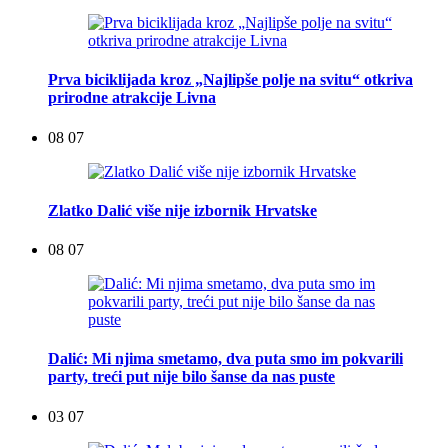
Prva biciklijada kroz „Najlipše polje na svitu“ otkriva
prirodne atrakcije Livna
08 07
Zlatko Dalić više nije izbornik Hrvatske
08 07
Dalić: Mi njima smetamo, dva puta smo im pokvarili
party, treći put nije bilo šanse da nas puste
03 07