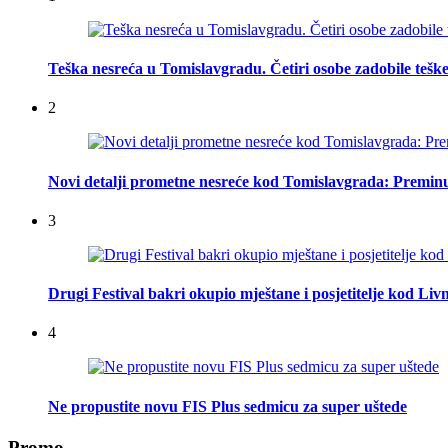
Teška nesreća u Tomislavgradu. Četiri osobe zadobile teške
2
Novi detalji prometne nesreće kod Tomislavgrada: Preminu
3
Drugi Festival bakri okupio mještane i posjetitelje kod Liv
4
Ne propustite novu FIS Plus sedmicu za super uštede
Promo