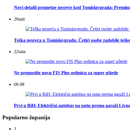
Novi detalji prometne nesreće kod Tomislavgrada: Preminu
20
sati
Teška nesreća u Tomislavgradu. Četiri osobe zadobile teške
22
sata
Ne propustite novu FIS Plus sedmicu za super uštede
06 08
Prvi u BiH: Električni autobus na putu prema garaži Livn
Popularno županija
1