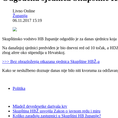
Livno Online
Županija
06.11.2017 15:19
Skupštinsko vodstvo HB županije odgodilo je za danas sjednicu koja s
Na današnjoj sjednici predviđen je bio dnevni red od 10 točak, a HD
zbog afere oko stipendija u Hrvatskoj.
>>> Bez obrazloženja otkazana sjednica Skupštine HBŽ-a
Kako se neslužbeno doznaje danas nije bilo niti kvoruma za održavanj
Politika
Mladež devedesetke darivala krv
Skupština HBŽ usvojila Zakon o javnom redu i miru
Koliko zarađuju zastupnici u Skupštini HB županije?