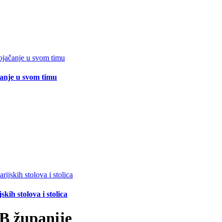
čanje u svom timu
ih stolova i stolica
B županije