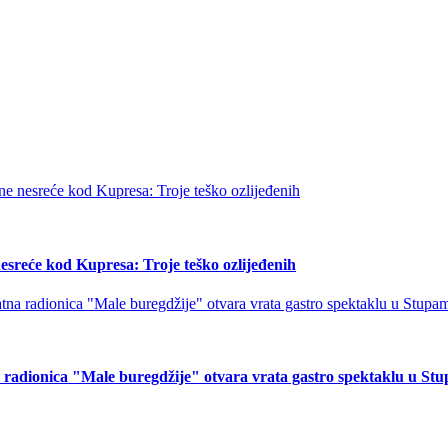
esreće kod Kupresa: Troje teško ozlijeđenih
na radionica "Male buregdžije" otvara vrata gastro spektaklu u St