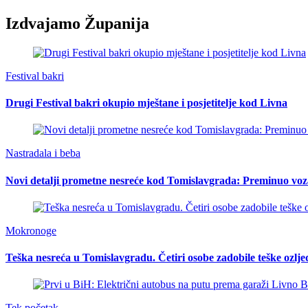
Izdvajamo Županija
Festival bakri
Drugi Festival bakri okupio mještane i posjetitelje kod Livna
Nastradala i beba
Novi detalji prometne nesreće kod Tomislavgrada: Preminuo voz
Mokronoge
Teška nesreća u Tomislavgradu. Četiri osobe zadobile teške ozlje
Tek početak