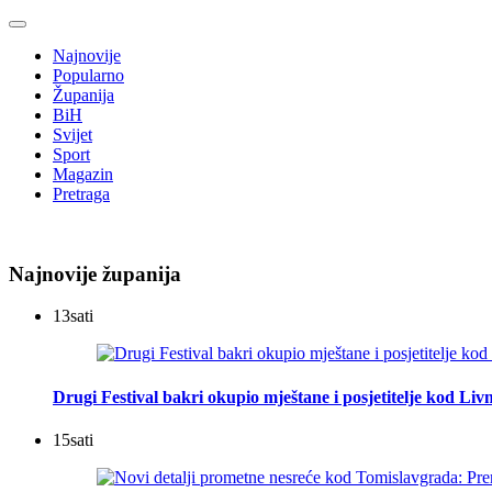
Najnovije
Popularno
Županija
BiH
Svijet
Sport
Magazin
Pretraga
Najnovije županija
13
sati
Drugi Festival bakri okupio mještane i posjetitelje kod Liv
15
sati