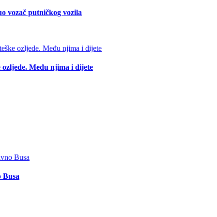
o vozač putničkog vozila
 ozljede. Među njima i dijete
o Busa