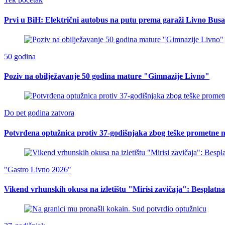
Prvi u BiH: Električni autobus na putu prema garaži Livno Busa
50 godina
Poziv na obilježavanje 50 godina mature "Gimnazije Livno"
Do pet godina zatvora
Potvrđena optužnica protiv 37-godišnjaka zbog teške prometne n
"Gastro Livno 2026"
Vikend vrhunskih okusa na izletištu "Mirisi zavičaja": Besplat