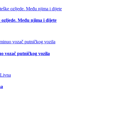
 ozljede. Među njima i dijete
o vozač putničkog vozila
na