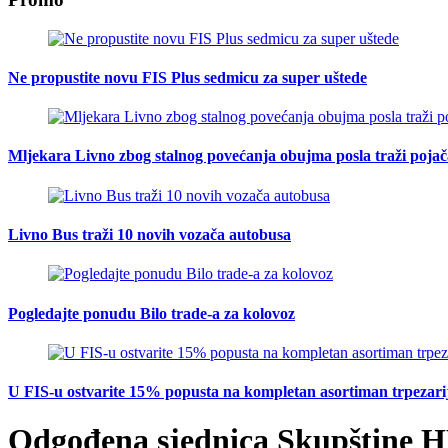
Ne propustite novu FIS Plus sedmicu za super uštede
Mljekara Livno zbog stalnog povećanja obujma posla traži poja
Livno Bus traži 10 novih vozača autobusa
Pogledajte ponudu Bilo trade-a za kolovoz
U FIS-u ostvarite 15% popusta na kompletan asortiman trpezarijsk
Odgođena sjednica Skupštine H