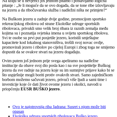
Na kraju se u nevjerici još jednom pitamo i postavljamo logična
pitanje : „Je li moguće da se ovo događa, da se tone ribe izlovljavaju
na jezeru a da ribočuvarska služba i nadležni ništa ne primjete?“
Na Buškom jezeru u zadnje dvije godine, promocijom sportsko
rekreacijskog ribolova od strane Ekološke udruge sportskih
ribolovaca, privukli smo velik broj ribara iz raznih zemalja među
kojima su i poznatija svjetska imena u svijetu sportskog ribolova.
Svi te osobe su prvi put posjetile jezero, koristili smještajne
kapacitete kod lokalnog stanovništva, trošili svoj novac ovdje,
promovirali jezero i ribolov po cijeloj Europi i zbog toga ne smijemo
dopustit da se ovakve stvari na jezeru događaju.
Ovim putem još jednom prije svega apeliramo na nadležne
institucije da obave svoj dio posla kao i na sve posjetitelje Buškog
jezera da sve radnje na jezeru koje su im sumnjive prijave kako bi se
što uspješnije mogli boriti protiv ovakvih stvari. Samo zajedničkom
borbom možemo sačuvati jezero, privući više ljudi a sami time i
investicije koje će dati život ovome jezeru i okolici, navodi u
priopćenju
EUSR BUŠKO jezero
.
Ovo je najotrovnija riba Jadrana: Susret s njom može biti
opasan
Ekološka udruga sportskih ribolovaca Buško jezero