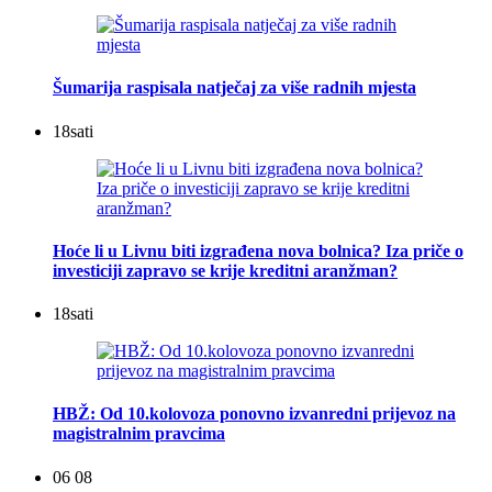
Šumarija raspisala natječaj za više radnih mjesta
18
sati
Hoće li u Livnu biti izgrađena nova bolnica? Iza priče o
investiciji zapravo se krije kreditni aranžman?
18
sati
HBŽ: Od 10.kolovoza ponovno izvanredni prijevoz na
magistralnim pravcima
06 08