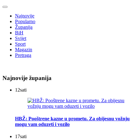
Najnovije
Popularno
Županija
BiH
Svijet
Sport
Magazin
Pretraga
Najnovije županija
12
sati
HBŽ: Pooštrene kazne u prometu. Za obijesnu vožnju
mogu vam oduzeti i vozilo
17
sati