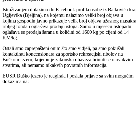
Istraživanjem dolazimo do Facebook profila osobe iz Batkovića kraj
Ugljevika (Bjeljina), na kojemu nalazimo veliki broj objava u
kojima gospodin javno prikazuje velik broj objava užasnog masakra
ribljeg fonda i oglašava prodaju istoga. Samo u mjesecu listopadu
oglašava se prodaja šarana u količini od 1600 kg po cijeni od 14
KM/kg.
Ostali smo zaprepašteni onim što smo vidjeli, pa smo pokušali
kontaktirati koncensionara za sportsko rekreacijski ribolov na
Buškom jezeru, kojemu je zakonska obaveza brinuti se o ovakvim
stvarima, ali nemamo nikakvih povratnih informacija.
EUSR Buško jezero je reagirala i poslala prijave sa svim mogućim
dokazima na: