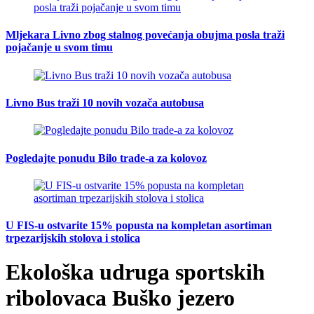
Mljekara Livno zbog stalnog povećanja obujma posla traži
pojačanje u svom timu
Livno Bus traži 10 novih vozača autobusa
Pogledajte ponudu Bilo trade-a za kolovoz
U FIS-u ostvarite 15% popusta na kompletan asortiman
trpezarijskih stolova i stolica
Ekološka udruga sportskih
ribolovaca Buško jezero