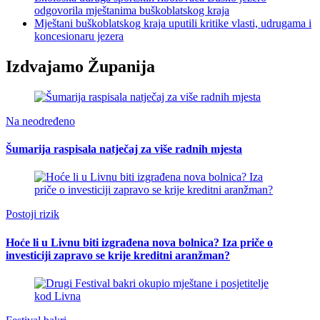
odgovorila mještanima buškoblatskog kraja
Mještani buškoblatskog kraja uputili kritike vlasti, udrugama i
koncesionaru jezera
Izdvajamo Županija
Na neodređeno
Šumarija raspisala natječaj za više radnih mjesta
Postoji rizik
Hoće li u Livnu biti izgrađena nova bolnica? Iza priče o
investiciji zapravo se krije kreditni aranžman?