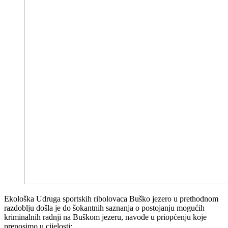
Ekološka Udruga sportskih ribolovaca Buško jezero u prethodnom
razdoblju došla je do šokantnih saznanja o postojanju mogućih
kriminalnih radnji na Buškom jezeru, navode u priopćenju koje
prenosimo u cijelosti: