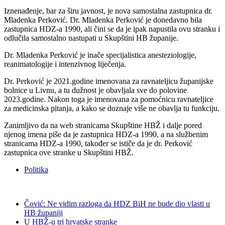
Iznenađenje, bar za širu javnost, je nova samostalna zastupnica dr.
Mladenka Perković. Dr. Mladenka Perković je donedavno bila
zastupnica HDZ-a 1990, ali čini se da je ipak napustila ovu stranku i
odlučila samostalno nastupati u Skupštini HB županije.
Dr. Mladenka Perković je inače specijalistica anesteziologije,
reanimatologije i intenzivnog liječenja.
Dr. Perković je 2021.godine imenovana za ravnateljicu županijske
bolnice u Livnu, a tu dužnost je obavljala sve do polovine
2023.godine. Nakon toga je imenovana za pomoćnicu ravnateljice
za medicinska pitanja, a kako se doznaje više ne obavlja tu funkciju.
Zanimljivo da na web stranicama Skupštine HBŽ i dalje pored
njenog imena piše da je zastupnica HDZ-a 1990, a na službenim
stranicama HDZ-a 1990, također se ističe da je dr. Perković
zastupnica ove stranke u Skupštini HBŽ.
Politika
Čović: Ne vidim razloga da HDZ BiH ne bude dio vlasti u
HB županiji
U HBŽ-u tri hrvatske stranke