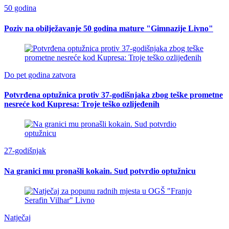
50 godina
Poziv na obilježavanje 50 godina mature "Gimnazije Livno"
Do pet godina zatvora
Potvrđena optužnica protiv 37-godišnjaka zbog teške prometne
nesreće kod Kupresa: Troje teško ozlijeđenih
27-godišnjak
Na granici mu pronašli kokain. Sud potvrdio optužnicu
Natječaj