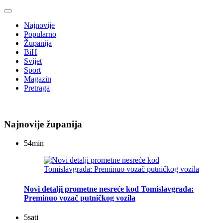
Najnovije
Popularno
Županija
BiH
Svijet
Sport
Magazin
Pretraga
Najnovije županija
54
min
Novi detalji prometne nesreće kod Tomislavgrada:
Preminuo vozač putničkog vozila
5
sati