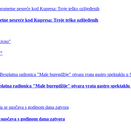
tne nesreće kod Kupresa: Troje teško ozlijeđenih
o"
splatna radionica "Male buregdžije" otvara vrata gastro spektakl
suočava s godinom dana zatvora