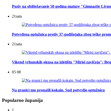
Poziv na obilježavanje 50 godina mature "Gimnazije Livn
21
sata
Potvrđena optužnica protiv 37-godišnjaka zbog teške prome
21
sata
Vikend vrhunskih okusa na izletištu "Mirisi zavičaja": Be
05 08
Na granici mu pronašli kokain. Sud potvrdio optužnicu
Popularno županija
1