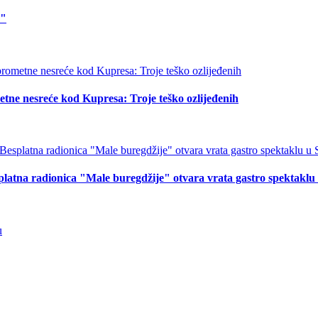
o"
tne nesreće kod Kupresa: Troje teško ozlijeđenih
splatna radionica "Male buregdžije" otvara vrata gastro spektakl