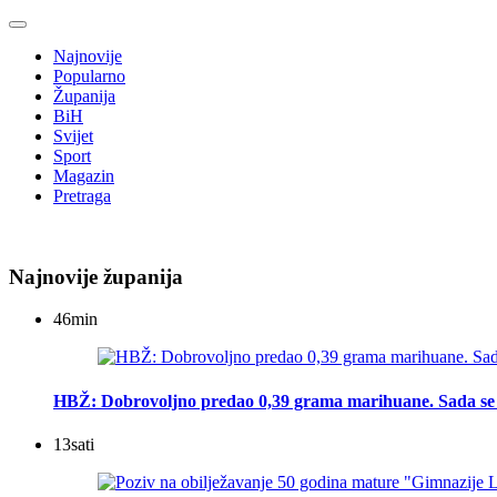
Najnovije
Popularno
Županija
BiH
Svijet
Sport
Magazin
Pretraga
Najnovije županija
46
min
HBŽ: Dobrovoljno predao 0,39 grama marihuane. Sada se 
13
sati