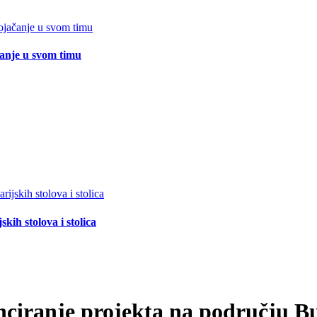
čanje u svom timu
ih stolova i stolica
nciranje projekta na području B