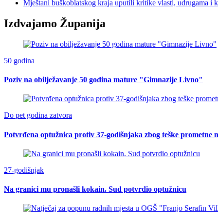
Mještani buškoblatskog kraja uputili kritike vlasti, udrugama i 
Izdvajamo Županija
50 godina
Poziv na obilježavanje 50 godina mature "Gimnazije Livno"
Do pet godina zatvora
Potvrđena optužnica protiv 37-godišnjaka zbog teške prometne n
27-godišnjak
Na granici mu pronašli kokain. Sud potvrdio optužnicu