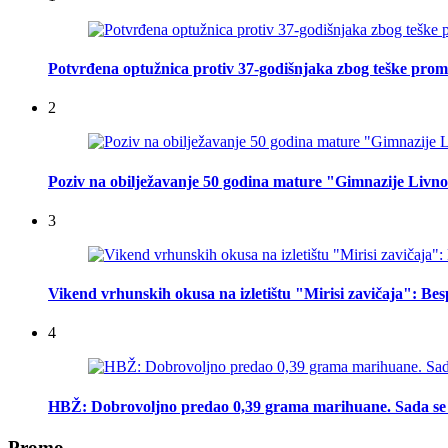
Potvrđena optužnica protiv 37-godišnjaka zbog teške prome
2
Poziv na obilježavanje 50 godina mature "Gimnazije Livn
3
Vikend vrhunskih okusa na izletištu "Mirisi zavičaja": Be
4
HBŽ: Dobrovoljno predao 0,39 grama marihuane. Sada se 
Promo