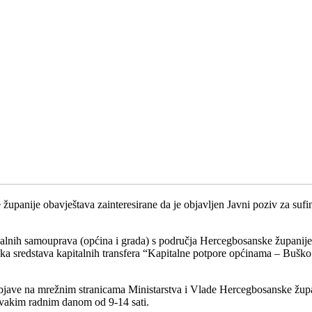
upanije obavještava zainteresirane da je objavljen Javni poziv za sufina
alnih samouprava (općina i grada) s područja Hercegbosanske županije z
sredstava kapitalnih transfera “Kapitalne potpore općinama – Buško jez
jave na mrežnim stranicama Ministarstva i Vlade Hercegbosanske župani
 svakim radnim danom od 9-14 sati.