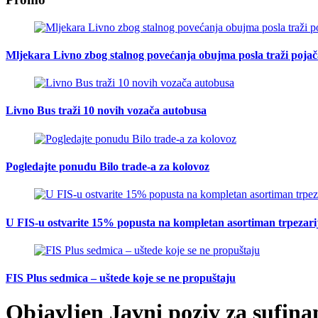
Mljekara Livno zbog stalnog povećanja obujma posla traži poja
Livno Bus traži 10 novih vozača autobusa
Pogledajte ponudu Bilo trade-a za kolovoz
U FIS-u ostvarite 15% popusta na kompletan asortiman trpezarijsk
FIS Plus sedmica – uštede koje se ne propuštaju
Objavljen Javni poziv za sufina