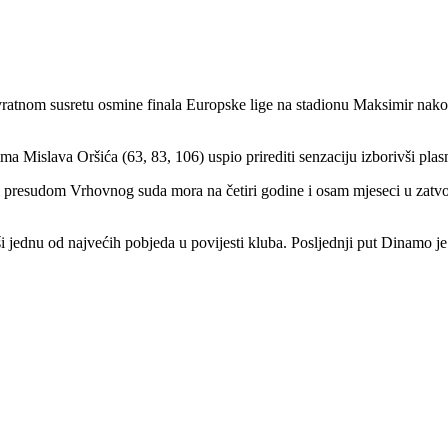
atnom susretu osmine finala Europske lige na stadionu Maksimir nakon
 Mislava Oršića (63, 83, 106) uspio prirediti senzaciju izborivši plasm
 presudom Vrhovnog suda mora na četiri godine i osam mjeseci u zatvo
ednu od najvećih pobjeda u povijesti kluba. Posljednji put Dinamo je