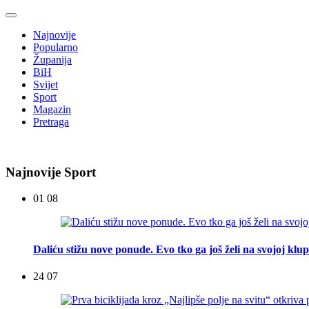
Najnovije
Popularno
Županija
BiH
Svijet
Sport
Magazin
Pretraga
Najnovije Sport
01 08
Daliću stižu nove ponude. Evo tko ga još želi na svojoj klup
24 07