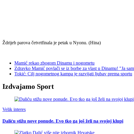
Ždrijeb parova četvrtfinala je petak u Nyonu. (Hina)
Mamić rekao zbogom Dinamu i nogometu
Zdravko Mamić povlači se iz borbe za vlast u Dinamu! "Ja sam 
Tokić: Cilj nogometnog kampa je razvijati ljubav prema sportu
Izdvajamo Sport
Velik interes
Daliću stižu nove ponude. Evo tko ga još želi na svojoj klupi