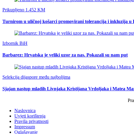
Prikupljeno 1.452 KM
Turnirom u uličnoj košarci promovirani tolerancija i inkluzija u
Izbornik BiH
Barbarez: Hrvatska je veliki uzor za nas. Pokazali su nam put
Selekcija dijaspore među najboljima
Sjajan nastup mladih Livnjaka Kristijana Vrdoljaka i Matea M
Pra
Naslovnica
Uvjeti korištenja
Pravila privatnosti
Impressum
Oglašavanje