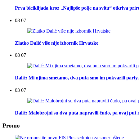
Prva biciklijada kroz „Najlipše polje na svitu“ otkriva pri
08 07
Zlatko Dalić više nije izbornik Hrvatske
08 07
Dalić: Mi njima smetamo, dva puta smo im pokvarili party, t
03 07
Dalić: Malobrojni su dva puta napravili čudo, pa ovaj put n
Promo