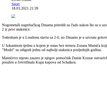
Sport
18.03.2021 21:39
Nogometaši zagrebačkog Dinama priredili su čudo nakon što su u uzvr
2 iz prve utakmice.
Tottenham je u Londonu slavio sa 2-0, no Dinamo je u uzvratu golovima
U šokantnom tjednu u kojem je ostao bez trenera Zorana Mamića koji
"Modri" su odigrali jednu od najbolji utakmica posljednjih godina.
Mamićevo mjesto zauzeo je njegov pomoćnik Damir Krznar ostvarivši j
poražen u četvrtfinalu Kupa kupova od Schalkea.