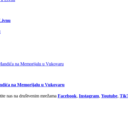
 Livnu
andića na Memorijalu u Vukovaru
tite nas na društvenim mrežama
Facebook
,
Instagram
,
Youtube
,
Tik