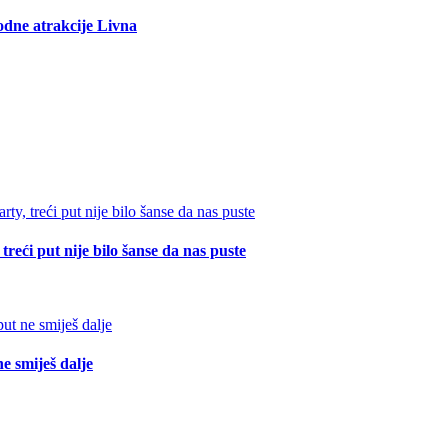
rodne atrakcije Livna
reći put nije bilo šanse da nas puste
e smiješ dalje