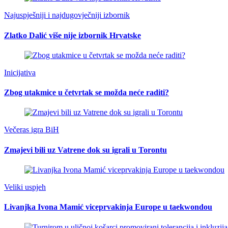
Najuspješniji i najdugovječniji izbornik
Zlatko Dalić više nije izbornik Hrvatske
Inicijativa
Zbog utakmice u četvrtak se možda neće raditi?
Večeras igra BiH
Zmajevi bili uz Vatrene dok su igrali u Torontu
Veliki uspjeh
Livanjka Ivona Mamić viceprvakinja Europe u taekwondou