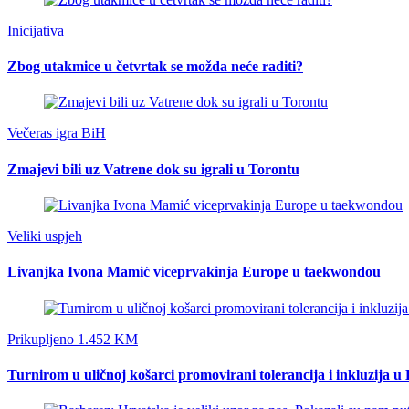
Inicijativa
Zbog utakmice u četvrtak se možda neće raditi?
Večeras igra BiH
Zmajevi bili uz Vatrene dok su igrali u Torontu
Veliki uspjeh
Livanjka Ivona Mamić viceprvakinja Europe u taekwondou
Prikupljeno 1.452 KM
Turnirom u uličnoj košarci promovirani tolerancija i inkluzija u