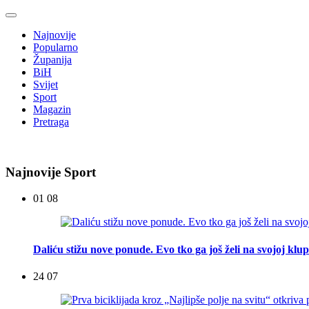
Najnovije
Popularno
Županija
BiH
Svijet
Sport
Magazin
Pretraga
Najnovije Sport
01 08
Daliću stižu nove ponude. Evo tko ga još želi na svojoj klup
24 07