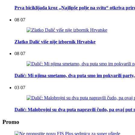
Prva biciklijada kroz „Najlipše polje na svitu“ otkriva pri
08 07
Zlatko Dalić više nije izbornik Hrvatske
08 07
Dalić: Mi njima smetamo, dva puta smo im pokvarili party, t
03 07
Dalić: Malobrojni su dva puta napravili čudo, pa ovaj put n
Promo