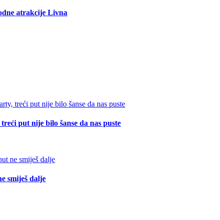
rodne atrakcije Livna
reći put nije bilo šanse da nas puste
e smiješ dalje