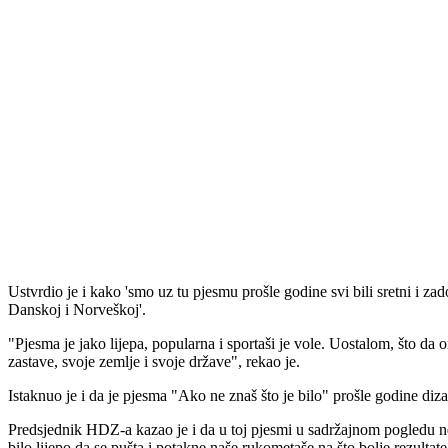
Ustvrdio je i kako 'smo uz tu pjesmu prošle godine svi bili sretni i
Danskoj i Norveškoj'.
"Pjesma je jako lijepa, popularna i sportaši je vole. Uostalom, što da 
zastave, svoje zemlje i svoje države", rekao je.
Istaknuo je i da je pjesma "Ako ne znaš što je bilo" prošle godine di
Predsjednik HDZ-a kazao je i da u toj pjesmi u sadržajnom pogledu nema
bilo lijepo da se pušta i potakne naše rukometaše na što bolje rezult