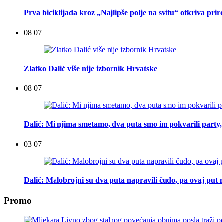
Prva biciklijada kroz „Najlipše polje na svitu“ otkriva pri
08 07
Zlatko Dalić više nije izbornik Hrvatske
08 07
Dalić: Mi njima smetamo, dva puta smo im pokvarili party, t
03 07
Dalić: Malobrojni su dva puta napravili čudo, pa ovaj put n
Promo