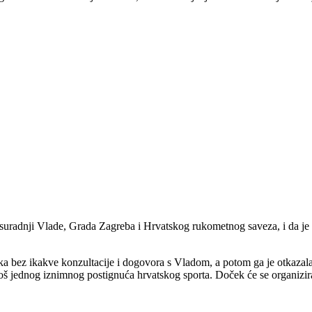
 u suradnji Vlade, Grada Zagreba i Hrvatskog rukometnog saveza, i da je
eka bez ikakve konzultacije i dogovora s Vladom, a potom ga je otkaza
 jednog iznimnog postignuća hrvatskog sporta. Doček će se organizirat