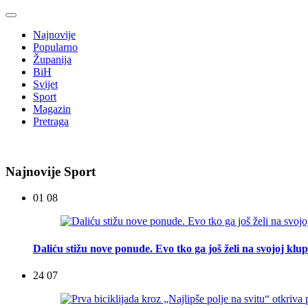
Najnovije
Popularno
Županija
BiH
Svijet
Sport
Magazin
Pretraga
Najnovije Sport
01 08
Daliću stižu nove ponude. Evo tko ga još želi na svojoj klup
24 07