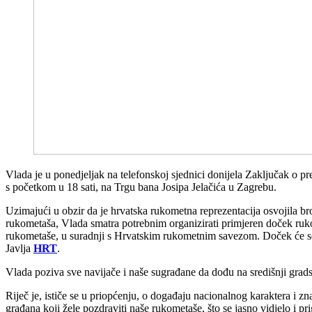
Vlada je u ponedjeljak na telefonskoj sjednici donijela Zaključak o 
s početkom u 18 sati, na Trgu bana Josipa Jelačića u Zagrebu.
Uzimajući u obzir da je hrvatska rukometna reprezentacija osvojila b
rukometaša, Vlada smatra potrebnim organizirati primjeren doček ruko
rukometaše, u suradnji s Hrvatskim rukometnim savezom. Doček će se o
Javlja
HRT
.
Vlada poziva sve navijače i naše sugrađane da dođu na središnji grads
Riječ je, ističe se u priopćenju, o događaju nacionalnog karaktera i z
građana koji žele pozdraviti naše rukometaše, što se jasno vidjelo i 