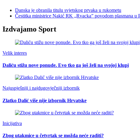
Danska je obranila titulu svjetskog prvaka u rukometu
Čestitka ministrice Nakić RK „Rvackaˮ povodom plasmana u P
Izdvajamo Sport
Velik interes
Daliću stižu nove ponude. Evo tko ga još želi na svojoj klupi
Najuspješniji i najdugovječniji izbornik
Zlatko Dalić više nije izbornik Hrvatske
Inicijativa
Zbog utakmice u četvrtak se možda neće raditi?