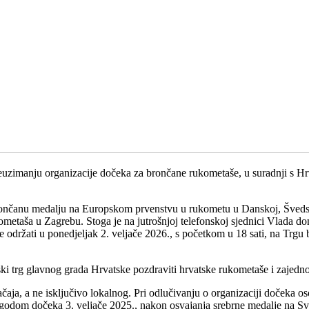
preuzimanju organizacije dočeka za brončane rukometaše, u suradnji s H
rončanu medalju na Europskom prvenstvu u rukometu u Danskoj, Švedskoj
metaša u Zagrebu. Stoga je na jutrošnjoj telefonskoj sjednici Vlada d
držati u ponedjeljak 2. veljače 2026., s početkom u 18 sati, na Trgu b
ki trg glavnog grada Hrvatske pozdraviti hrvatske rukometaše i zajedno 
načaja, a ne isključivo lokalnog. Pri odlučivanju o organizaciji dočeka 
prigodom dočeka 3. veljače 2025., nakon osvajanja srebrne medalje na S