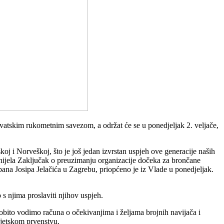
rvatskim rukometnim savezom, a održat će se u ponedjeljak 2. veljače,
 i Norveškoj, što je još jedan izvrstan uspjeh ove generacije naših
onijela Zaključak o preuzimanju organizacije dočeka za brončane
ana Josipa Jelačića u Zagrebu, priopćeno je iz Vlade u ponedjeljak.
s njima proslaviti njihov uspjeh.
osobito vodimo računa o očekivanjima i željama brojnih navijača i
vjetskom prvenstvu.