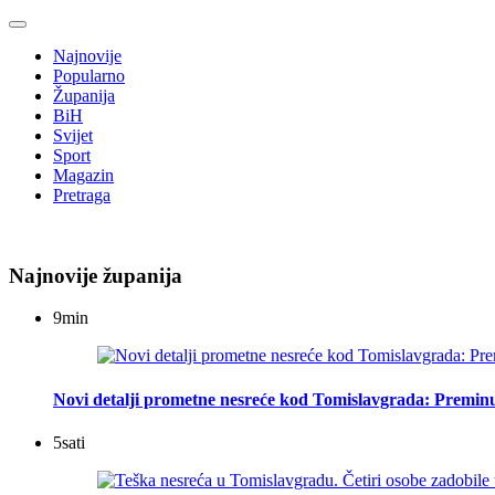
Najnovije
Popularno
Županija
BiH
Svijet
Sport
Magazin
Pretraga
Najnovije županija
9
min
Novi detalji prometne nesreće kod Tomislavgrada: Preminu
5
sati