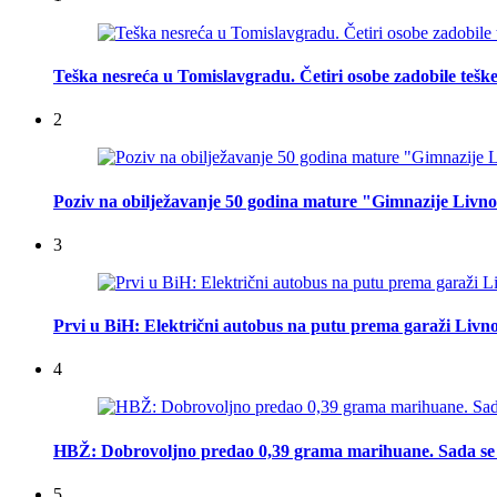
Teška nesreća u Tomislavgradu. Četiri osobe zadobile teške
2
Poziv na obilježavanje 50 godina mature "Gimnazije Livn
3
Prvi u BiH: Električni autobus na putu prema garaži Livn
4
HBŽ: Dobrovoljno predao 0,39 grama marihuane. Sada se 
5