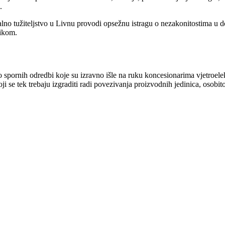
.
o tužiteljstvo u Livnu provodi opsežnu istragu o nezakonitostima u do
nikom.
ornih odredbi koje su izravno išle na ruku koncesionarima vjetroelekt
ji se tek trebaju izgraditi radi povezivanja proizvodnih jedinica, osobito