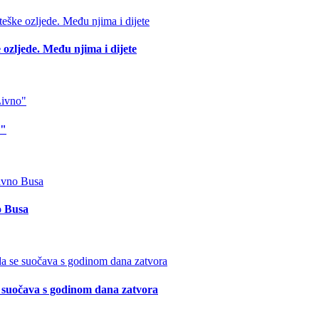
 ozljede. Među njima i dijete
o"
o Busa
suočava s godinom dana zatvora