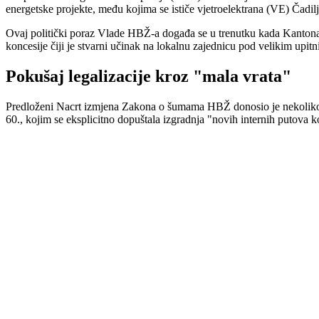
energetske projekte, među kojima se ističe vjetroelektrana (VE) Čadilj
Ovaj politički poraz Vlade HBŽ-a događa se u trenutku kada Kantonaln
koncesije čiji je stvarni učinak na lokalnu zajednicu pod velikim upit
Pokušaj legalizacije kroz "mala vrata"
Predloženi Nacrt izmjena Zakona o šumama HBŽ donosio je nekoliko sp
60., kojim se eksplicitno dopuštala izgradnja "novih internih putova ko