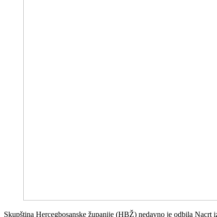
Skupština Hercegbosanske županije (HBŽ) nedavno je odbila Nacrt izm