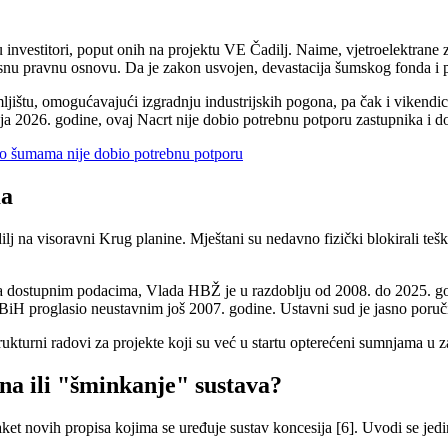
u investitori, poput onih na projektu VE Čadilj. Naime, vjetroelektrane 
jasnu pravnu osnovu. Da je zakon usvojen, devastacija šumskog fonda i 
jištu, omogućavajući izgradnju industrijskih pogona, pa čak i vikendic
a 2026. godine, ovaj Nacrt nije dobio potrebnu potporu zastupnika i do
 šumama nije dobio potrebnu potporu
ma
j na visoravni Krug planine. Mještani su nedavno fizički blokirali tešk
rema dostupnim podacima, Vlada HBŽ je u razdoblju od 2008. do 2025. g
iH proglasio neustavnim još 2007. godine. Ustavni sud je jasno poručio 
ukturni radovi za projekte koji su već u startu opterećeni sumnjama u z
na ili "šminkanje" sustava?
et novih propisa kojima se uređuje sustav koncesija [6]. Uvodi se jedin