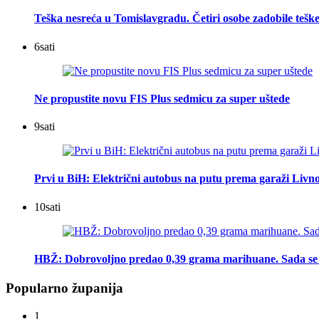
Teška nesreća u Tomislavgradu. Četiri osobe zadobile teške
6
sati
Ne propustite novu FIS Plus sedmicu za super uštede
9
sati
Prvi u BiH: Električni autobus na putu prema garaži Livn
10
sati
HBŽ: Dobrovoljno predao 0,39 grama marihuane. Sada se 
Popularno županija
1