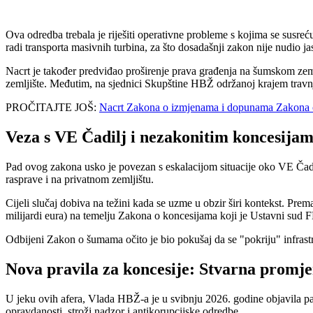
Ova odredba trebala je riješiti operativne probleme s kojima se susreć
radi transporta masivnih turbina, za što dosadašnji zakon nije nudio 
Nacrt je također predviđao proširenje prava građenja na šumskom zeml
zemljište. Međutim, na sjednici Skupštine HBŽ održanoj krajem travnj
PROČITAJTE JOŠ:
Nacrt Zakona o izmjenama i dopunama Zakona o
Veza s VE Čadilj i nezakonitim koncesija
Pad ovog zakona usko je povezan s eskalacijom situacije oko VE Čadil
rasprave i na privatnom zemljištu.
Cijeli slučaj dobiva na težini kada se uzme u obzir širi kontekst. P
milijardi eura) na temelju Zakona o koncesijama koji je Ustavni sud FB
Odbijeni Zakon o šumama očito je bio pokušaj da se "pokriju" infrastr
Nova pravila za koncesije: Stvarna promje
U jeku ovih afera, Vlada HBŽ-a je u svibnju 2026. godine objavila pak
opravdanosti, stroži nadzor i antikorupcijske odredbe.