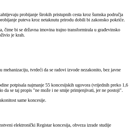
zahtijevaju probijanje širokih pristupnih cesta kroz šumska područja
probijanje puteva kroz netaknutu prirodu dobili bi zakonsko pokriće.
a, čime bi se državna imovina trajno transformirala u građevinsko
živio je krah.
u mehanizaciju, tvrdeći da se radovi izvode nezakonito, bez javne
odine potpisala najmanje 55 koncesijskih ugovora (vrijednih preko 1,6
da se taj propis "ne može i ne smije primjenjivati, jer ne postoji".
akonitost same koncesije.
stveni elektronički Registar koncesija, obveza izrade studije