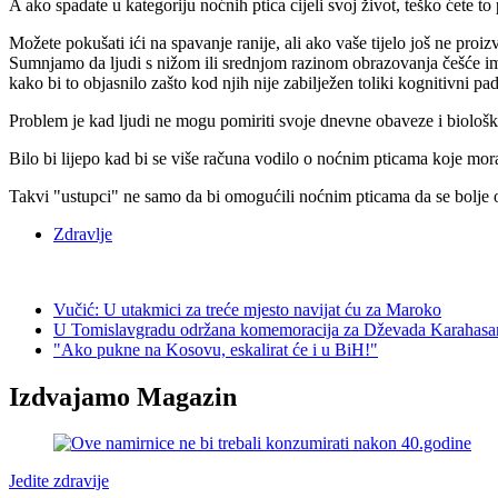
A ako spadate u kategoriju noćnih ptica cijeli svoj život, teško ćete to 
Možete pokušati ići na spavanje ranije, ali ako vaše tijelo još ne pro
Sumnjamo da ljudi s nižom ili srednjom razinom obrazovanja češće ima
kako bi to objasnilo zašto kod njih nije zabilježen toliki kognitivni 
Problem je kad ljudi ne mogu pomiriti svoje dnevne obaveze i biološk
Bilo bi lijepo kad bi se više računa vodilo o noćnim pticama koje mor
Takvi "ustupci" ne samo da bi omogućili noćnim pticama da se bolje od
Zdravlje
Vučić: U utakmici za treće mjesto navijat ću za Maroko
U Tomislavgradu održana komemoracija za Dževada Karahasa
"Ako pukne na Kosovu, eskalirat će i u BiH!"
Izdvajamo Magazin
Jedite zdravije