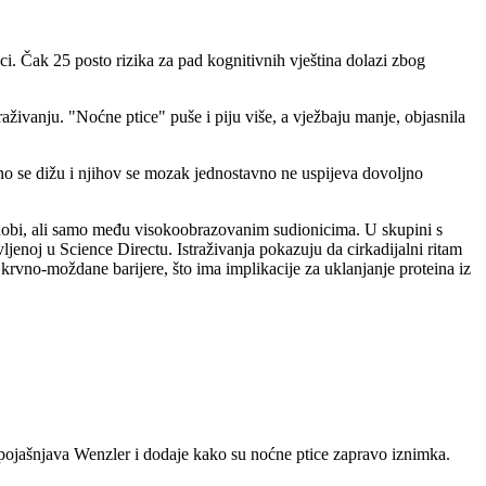
ioci. Čak 25 posto rizika za pad kognitivnih vještina dolazi zbog
aživanju. "Noćne ptice" puše i piju više, a vježbaju manje, objasnila
ano se dižu i njihov se mozak jednostavno ne uspijeva dovoljno
e dobi, ali samo među visokoobrazovanim sudionicima. U skupini s
ljenoj u Science Directu. Istraživanja pokazuju da cirkadijalni ritam
i krvno-moždane barijere, što ima implikacije za uklanjanje proteina iz
, pojašnjava Wenzler i dodaje kako su noćne ptice zapravo iznimka.