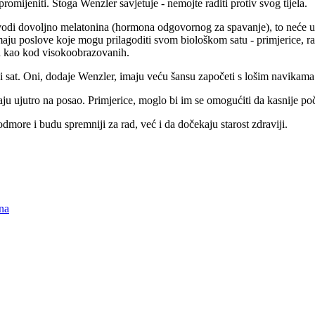
promijeniti. Stoga Wenzler savjetuje - nemojte raditi protiv svog tijela.
izvodi dovoljno melatonina (hormona odgovornog za spavanje), to neće up
ju poslove koje mogu prilagoditi svom biološkom satu - primjerice, ra
pad kao kod visokoobrazovanih.
i sat. Oni, dodaje Wenzler, imaju veću šansu započeti s lošim navikama
aju ujutro na posao. Primjerice, moglo bi im se omogućiti da kasnije p
more i budu spremniji za rad, već i da dočekaju starost zdraviji.
na