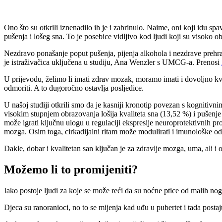
Ono što su otkrili iznenadilo ih je i zabrinulo. Naime, oni koji idu sp
pušenja i lošeg sna. To je posebice vidljivo kod ljudi koji su visoko o
Nezdravo ponašanje poput pušenja, pijenja alkohola i nezdrave prehran
je istraživačica uključena u studiju, Ana Wenzler s UMCG-a. Prenosi
U prijevodu, želimo li imati zdrav mozak, moramo imati i dovoljno kva
odmoriti. A to dugoročno ostavlja posljedice.
U našoj studiji otkrili smo da je kasniji kronotip povezan s kogniti
visokim stupnjem obrazovanja lošija kvaliteta sna (13,52 %) i pušenje 
može igrati ključnu ulogu u regulaciji ekspresije neuroprotektivnih pro
mozga. Osim toga, cirkadijalni ritam može modulirati i imunološke o
Dakle, dobar i kvalitetan san ključan je za zdravlje mozga, uma, ali i o
Možemo li to promijeniti?
Iako postoje ljudi za koje se može reći da su noćne ptice od malih nogu
Djeca su ranoranioci, no to se mijenja kad uđu u pubertet i tada post