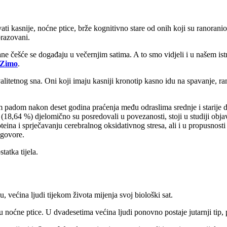
avati kasnije, noćne ptice, brže kognitivno stare od onih koji su ranoran
brazovani.
e češće se događaju u večernjim satima. A to smo vidjeli i u našem istr
Zimo
.
litetnog sna. Oni koji imaju kasniji kronotip kasno idu na spavanje, r
vnim padom nakon deset godina praćenja među odraslima srednje i starij
(18,64 %) djelomično su posredovali u povezanosti, stoji u studiji objav
teina i sprječavanju cerebralnog oksidativnog stresa, ali i u propusnost
dgovore.
statka tijela.
, većina ljudi tijekom života mijenja svoj biološki sat.
aju noćne ptice. U dvadesetima većina ljudi ponovno postaje jutarnji tip