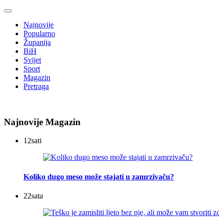
Najnovije
Popularno
Županija
BiH
Svijet
Sport
Magazin
Pretraga
Najnovije Magazin
12
sati
Koliko dugo meso može stajati u zamrzivaču?
22
sata