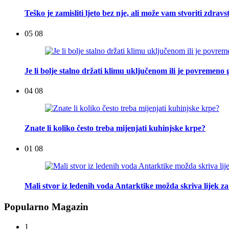
Teško je zamisliti ljeto bez nje, ali može vam stvoriti zdra
05 08
Je li bolje stalno držati klimu uključenom ili je povremeno g
04 08
Znate li koliko često treba mijenjati kuhinjske krpe?
01 08
Mali stvor iz ledenih voda Antarktike možda skriva lijek za
Popularno Magazin
1