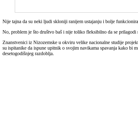
Nije tajna da su neki ljudi skloniji ranijem ustajanju i bolje funkcioni
No, problem je što društvo baš i nije toliko fleksibilno da se prilago
Znanstvenici iz Nizozemske u okviru velike nacionalne studije projekt
su ispitanike da ispune upitnik o svojim navikama spavanja kako bi mogl
desetogodišnjeg razdoblja.