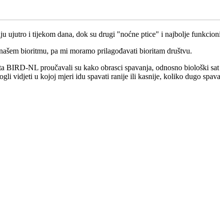
raju ujutro i tijekom dana, dok su drugi "noćne ptice" i najbolje funkcio
di našem bioritmu, pa mi moramo prilagođavati bioritam društvu.
a BIRD-NL proučavali su kako obrasci spavanja, odnosno biološki sat koj
i vidjeti u kojoj mjeri idu spavati ranije ili kasnije, koliko dugo spava