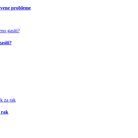
vstvene probleme
asiti?
 rak